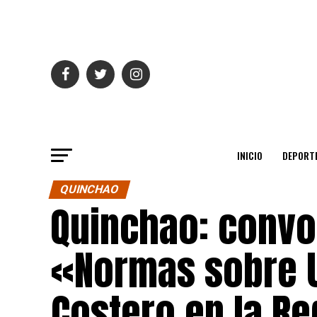
INICIO
DEPORT
QUINCHAO
Quinchao: convo
«Normas sobre U
Costero en la R