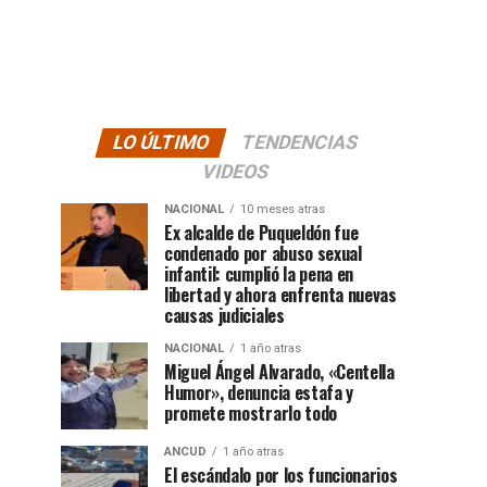
LO ÚLTIMO
TENDENCIAS
VIDEOS
NACIONAL
10 meses atras
Ex alcalde de Puqueldón fue
condenado por abuso sexual
infantil: cumplió la pena en
libertad y ahora enfrenta nuevas
causas judiciales
NACIONAL
1 año atras
Miguel Ángel Alvarado, «Centella
Humor», denuncia estafa y
promete mostrarlo todo
ANCUD
1 año atras
El escándalo por los funcionarios