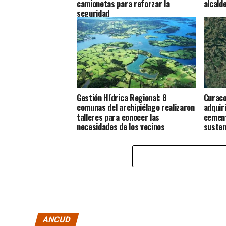
camionetas para reforzar la
alcald
seguridad
Gestión Hídrica Regional: 8
Curaco
comunas del archipiélago realizaron
adquir
talleres para conocer las
cement
necesidades de los vecinos
susten
para l
ANCUD