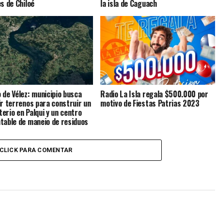
es de Chiloé
la isla de Caguach
 de Vélez: municipio busca
Radio La Isla regala $500.000 por
ir terrenos para construir un
motivo de Fiestas Patrias 2023
erio en Palqui y un centro
table de manejo de residuos
a isla Quinchao
CLICK PARA COMENTAR