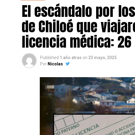
El escándalo por lo
de Chiloé que viajar
licencia médica: 26
Published
1 año atras
on
23 mayo, 2025
Por
Nicolas