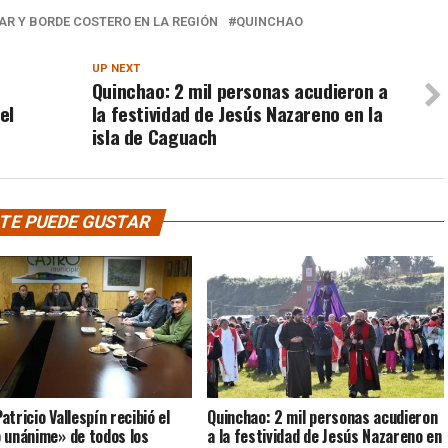
R Y BORDE COSTERO EN LA REGIÓN
QUINCHAO
UP NEXT
Quinchao: 2 mil personas acudieron a
el
la festividad de Jesús Nazareno en la
isla de Caguach
TE PUEDE GUSTAR
tricio Vallespín recibió el
Quinchao: 2 mil personas acudieron
 unánime» de todos los
a la festividad de Jesús Nazareno en