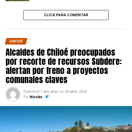
CLICK PARA COMENTAR
ANCUD
Alcaldes de Chiloé preocupados
por recorte de recursos Subdere:
alertan por freno a proyectos
comunales claves
Published
1 año atras
on
29 abril, 2025
Por
Nicolas