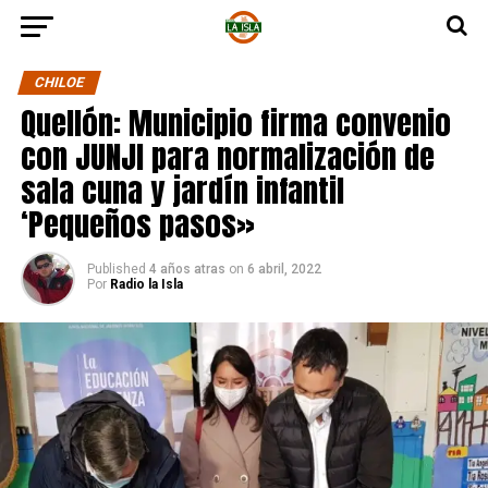
CHILOE
Quellón: Municipio firma convenio
con JUNJI para normalización de
sala cuna y jardín infantil
‘Pequeños pasos»
Published
4 años atras
on
6 abril, 2022
Por
Radio la Isla