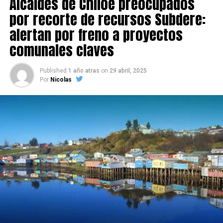
Alcaldes de Chiloé preocupados
por recorte de recursos Subdere:
alertan por freno a proyectos
comunales claves
Published
1 año atras
on
29 abril, 2025
Por
Nicolas