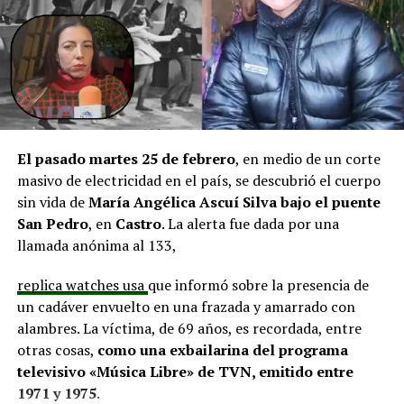
aprobadas que aún esperan financiamiento, como la
infraestructura del Club Deportivo Bernardo O’Higgins
y el cierre perimetral del Club Deportivo Aucar, obras
fundamentales para el desarrollo comunitario.
El alcalde de Quemchi, Javier Ugarte
, expresó una
situación similar, señalando que en su comuna tienen
proyectos elegibles tanto en PMU como en PMB, pero
El pasado martes 25 de febrero
, en medio de un corte
que hasta la fecha no han recibido respuesta clara sobre
masivo de electricidad en el país, se descubrió el cuerpo
si se entregarán los recursos.
“Preocupa esta situación,
sin vida de
María Angélica Ascuí Silva
bajo el puente
estos son proyectos que vienen trabajándose desde
San Pedro
, en
Castro
. La alerta fue dada por una
hace tiempo y que hoy están en riesgo por la falta de
llamada anónima al 133,
financiamiento”,
declaró.
replica watches usa
que informó sobre la presencia de
En la comuna de
Curaco de Vélez, la alcaldesa Javiera
un cadáver envuelto en una frazada y amarrado con
Yáñez
indicó que históricamente la Subdere ha apoyado
alambres. La víctima, de 69 años, es recordada, entre
a los municipios en diversos proyectos y que confía en
otras cosas,
como una exbailarina del programa
que durante el año se asignen nuevos recursos, aunque
televisivo «Música Libre» de TVN, emitido entre
reconoció una disminución evidente en comparación
1971 y 1975
.