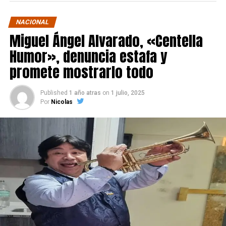
NACIONAL
Miguel Ángel Alvarado, «Centella
Humor», denuncia estafa y
promete mostrarlo todo
Published
1 año atras
on
1 julio, 2025
Por
Nicolas