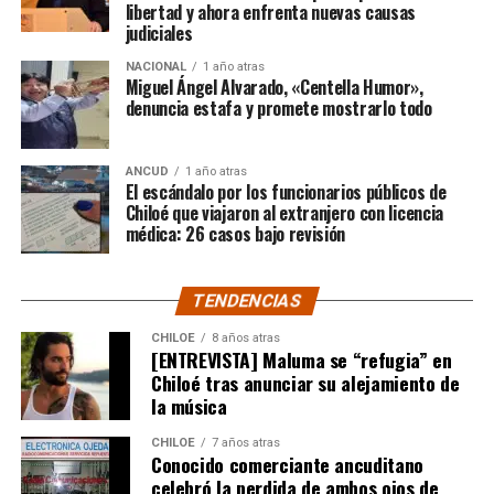
libertad y ahora enfrenta nuevas causas
judiciales
“Gracias a todos por el
NACIONAL
1 año atras
apoyo!!!!”
Miguel Ángel Alvarado, «Centella Humor»,
denuncia estafa y promete mostrarlo todo
Por el momento, las personas aludidas no han emitido
ANCUD
1 año atras
declaraciones públicas. La historia, según Centella,
El escándalo por los funcionarios públicos de
recién comienza y, el mencionado posteo, ha generado
Chiloé que viajaron al extranjero con licencia
médica: 26 casos bajo revisión
comentarios de todo tipo, en su gran mayoría, a favor
del humorista de Punta Arenas.
TENDENCIAS
CHILOE
8 años atras
[ENTREVISTA] Maluma se “refugia” en
Chiloé tras anunciar su alejamiento de
la música
CHILOE
7 años atras
Conocido comerciante ancuditano
celebró la perdida de ambos ojos de