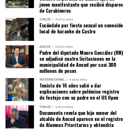
joven manifestante que recibió disparos
de Carabineros
CHILOE
4 años atras
Escándalo por fiesta sexual en conocido
local de karaoke de Castro
ANCUD
3 años atras
Padre del diputado Mauro González (RN)
se adjudicó cuatro licitaciones en la
municipalidad de Ancud por casi 300
millones de pesos
INTERNACIONAL
4 años atras
Tenista de 16 años salió a dar
explicaciones sobre polémico registro
de festejo con su padre en el US Open
CHILOE
6 años atras
Documento revela que hijo menor del
alcalde de Ancud aparece en el registro
de Alumnos Prioritarios y obtendría