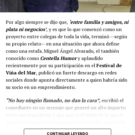
Por algo siempre se dijo que,
‘entre familia y amigos, ni
plata ni negocios’
, y es que lo que comenzó como un
proyecto entre colegas de toda la vida, terminó —según
su propio relato— en una situación que ahora define
como una estafa. Miguel Ángel Alvarado, el también
conocido como
Centella Humor
y aplaudido
recientemente por su participación en el
Festival de
Viña del Mar
, publicó un fuerte descargo en redes
sociales donde apunta directamente a quien habría sido
su socio en un emprendimiento.
“No hay ningún llamado, no dan la cara”,
escribió el
comediante en un mensaje que generó un alto impacto
entre sus seguidores, y que marca el inicio de lo que él
mismo anticipa como una exposición pública sostenida
en el tiempo.
CONTINUAR LEYENDO