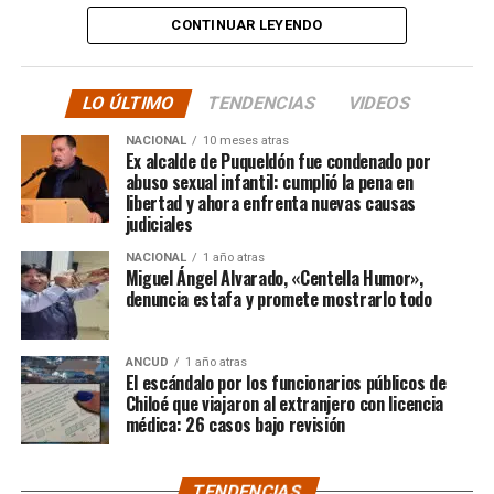
tele y donde sea para
CONTINUAR LEYENDO
hacer justicia.”
LO ÚLTIMO
TENDENCIAS
VIDEOS
El posteo cierra con un mensaje de agradecimiento a
NACIONAL
10 meses atras
quienes lo han acompañado desde que compartió lo
Ex alcalde de Puqueldón fue condenado por
ocurrido:
abuso sexual infantil: cumplió la pena en
libertad y ahora enfrenta nuevas causas
judiciales
“Gracias a todos por el
NACIONAL
1 año atras
apoyo!!!!”
Miguel Ángel Alvarado, «Centella Humor»,
denuncia estafa y promete mostrarlo todo
Por el momento, las personas aludidas no han emitido
ANCUD
1 año atras
declaraciones públicas. La historia, según Centella,
El escándalo por los funcionarios públicos de
recién comienza y, el mencionado posteo, ha generado
Chiloé que viajaron al extranjero con licencia
médica: 26 casos bajo revisión
comentarios de todo tipo, en su gran mayoría, a favor
del humorista de Punta Arenas.
TENDENCIAS