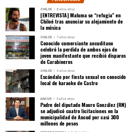
CHILOE
8 años atras
[ENTREVISTA] Maluma se “refugia” en
Chiloé tras anunciar su alejamiento de
la música
CHILOE
7 años atras
Conocido comerciante ancuditano
celebró la perdida de ambos ojos de
joven manifestante que recibió disparos
de Carabineros
CHILOE
4 años atras
Escándalo por fiesta sexual en conocido
local de karaoke de Castro
ANCUD
3 años atras
Padre del diputado Mauro González (RN)
se adjudicó cuatro licitaciones en la
municipalidad de Ancud por casi 300
millones de pesos