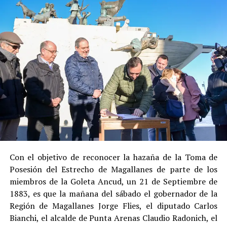
Social de Gendarmería.
Entre las razones que permitieron esta medida, según la
Justicia, se consideraron dos
atenuantes
:
Su
colaboración sustancial con la investigación
,
al admitir los hechos.
Su
conducta anterior irreprochable
, al no
registrar antecedentes penales previos.
Estas circunstancias jurídicas, sumadas al
procedimiento abreviado, redujeron la posibilidad de un
cumplimiento efectivo en recinto penitenciario.
Con el objetivo de reconocer la hazaña de la Toma de
Posesión del Estrecho de Magallanes de parte de los
Indemnización a la víctima y nueva investigación
miembros de la Goleta Ancud, un 21 de Septiembre de
por ocultamiento de bienes
1883, es que la mañana del sábado el gobernador de la
Región de Magallanes Jorge Flies, el diputado Carlos
En el ámbito civil, el
Juzgado de Letras de Castro
dictó
Bianchi, el alcalde de Punta Arenas Claudio Radonich, el
en
septiembre de 2023
una sentencia que obliga a