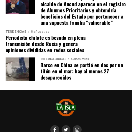
se administra el medicamento, indicó que esperan
alcalde de Ancud aparece en el registro
realizarlo «a mediados de junio».
de Alumnos Prioritarios y obtendría
beneficios del Estado por pertenecer a
Cabe destacar que, pese a que se logró reunir el dinero y,
una supuesta familia “vulnerable”
por ende, la meta se cumplió, continúan circulando por
TENDENCIAS
8 años atras
redes sociales, eventos a beneficios de Tomás Ross.
Periodista chilote es besado en plena
transmisión desde Rusia y genera
¿Como ayudar?
opiniones divididas en redes sociales
Instagram, Dante_contra_duchenne
INTERNACIONAL
4 años atras
Fernando Jara (padre)
Barco en China se partió en dos por un
19.968.680-1
tifón en el mar: hay al menos 27
Banco Falabella, cuenta corriente
desaparecidos
11510154944
fernandokine1998@gmail.com