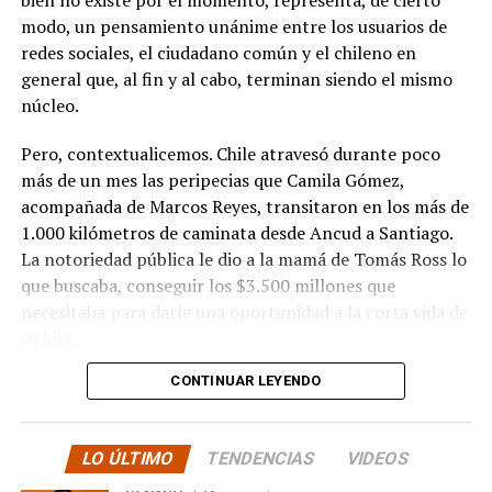
bien no existe por el momento, representa, de cierto
modo, un pensamiento unánime entre los usuarios de
redes sociales, el ciudadano común y el chileno en
general que, al fin y al cabo, terminan siendo el mismo
núcleo.
Pero, contextualicemos. Chile atravesó durante poco
más de un mes las peripecias que Camila Gómez,
acompañada de Marcos Reyes, transitaron en los más de
1.000 kilómetros de caminata desde Ancud a Santiago.
La notoriedad pública le dio a la mamá de Tomás Ross lo
que buscaba, conseguir los $3.500 millones que
necesitaba para darle una oportunidad a la corta vida de
su hijo.
CONTINUAR LEYENDO
La solidaridad y empatía de los chilenos en cada paso
recorrido fue tanta que el objetivo no solo se alcanzó,
sino que se superó con creces. De hecho, el último
LO ÚLTIMO
TENDENCIAS
VIDEOS
cómputo dado a conocer reveló la suma total de