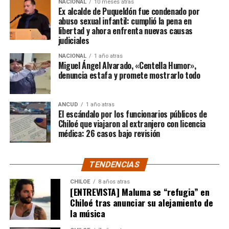
$3.689.545.200.
NACIONAL
10 meses atras
Ex alcalde de Puqueldón fue condenado por
abuso sexual infantil: cumplió la pena en
Según Camila Gómez, el excedente de casi $200
libertad y ahora enfrenta nuevas causas
millones sería destinado
para los costos médicos
judiciales
asociados al suministro del Elevidys «porque los 3.500
NACIONAL
1 año atras
millones
solo incluye el frasco del fármaco y no los
Miguel Ángel Alvarado, «Centella Humor»,
otros gastos relacionados con los tres meses del
denuncia estafa y promete mostrarlo todo
tratamiento
«, indicó a Meganonoticias.cl
Pero, volviendo al principio, damos curso a una solicitud
ANCUD
1 año atras
El escándalo por los funcionarios públicos de
imposible de especificar con exactitud pero que un
Chiloé que viajaron al extranjero con licencia
simple chequeo de los ánimos de la gente, se puede ver
médica: 26 casos bajo revisión
como un anhelo mayúsculo el hecho de que esos casi
$200 millones sean destinados para Dante Jara, el
TENDENCIAS
pequeño de año y medio cuyo padecimiento es el mismo
de Tomás Ross y, por si fuera poco, su padre, Fernando,
CHILOE
8 años atras
[ENTREVISTA] Maluma se “refugia” en
emprendió una caminata de Arica a Santiago para
Chiloé tras anunciar su alejamiento de
conseguir tal fin. Entonces, ¿quién mejor que Camila
la música
Gómez para ponerse en el lugar de quien comparte su