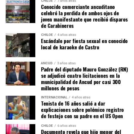
misma realidad, el Duchenne, salvando las “pequeñas
CHILOE
7 años atras
Conocido comerciante ancuditano
grandes” diferencias?
celebró la perdida de ambos ojos de
joven manifestante que recibió disparos
Voces al unísono se escuchan y se repiten en redes
de Carabineros
sociales, el pedido de donar ese excedente al Dante Jara
resuena desde todo Chiloé, cuna del apoyo recibido por
CHILOE
4 años atras
Escándalo por fiesta sexual en conocido
parte de Camila Gómez, hasta nuestro lejano norte. Es
local de karaoke de Castro
que, a diferencia del conocido dicho, en este caso, todos
los caminos conducen a… La Moneda y, mientras se
espera ese gesto por parte de la madre del pequeño
ANCUD
3 años atras
Padre del diputado Mauro González (RN)
Tomás, los pasos siguen quemando los pies de Fernando
se adjudicó cuatro licitaciones en la
en pos de que cada kilómetro recorrido, signifique más
municipalidad de Ancud por casi 300
que una llegada a Santiago, un arribo a la cura de su hijo
millones de pesos
Dante.
INTERNACIONAL
4 años atras
Tenista de 16 años salió a dar
Actualmente, Gómez se encuentra en Santiago
explicaciones sobre polémico registro
realizando trámites y participando como invitada en
de festejo con su padre en el US Open
distintos medios de comunicación. Aunque aún no tiene
una fecha exacta para su viaje a Estados Unidos, donde
CHILOE
6 años atras
Documento revela que hijo menor del