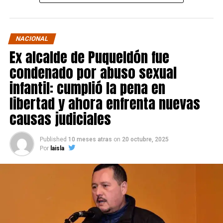
NACIONAL
Ex alcalde de Puqueldón fue
condenado por abuso sexual
infantil: cumplió la pena en
libertad y ahora enfrenta nuevas
causas judiciales
Published
10 meses atras
on
20 octubre, 2025
Por
laisla