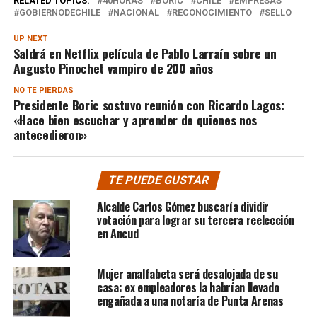
RELATED TOPICS:
40HORAS
BORIC
CHILE
EMPRESAS
GOBIERNODECHILE
NACIONAL
RECONOCIMIENTO
SELLO
UP NEXT
Saldrá en Netflix película de Pablo Larraín sobre un
Augusto Pinochet vampiro de 200 años
NO TE PIERDAS
Presidente Boric sostuvo reunión con Ricardo Lagos:
«Hace bien escuchar y aprender de quienes nos
antecedieron»
TE PUEDE GUSTAR
Alcalde Carlos Gómez buscaría dividir
votación para lograr su tercera reelección
en Ancud
Mujer analfabeta será desalojada de su
casa: ex empleadores la habrían llevado
engañada a una notaría de Punta Arenas