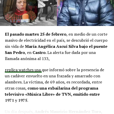
y el cierre perimetral del Club Deportivo Aucar, obras
fundamentales para el desarrollo comunitario.
El alcalde de Quemchi, Javier Ugarte
, expresó una
situación similar, señalando que en su comuna tienen
proyectos elegibles tanto en PMU como en PMB, pero
El pasado martes 25 de febrero
, en medio de un corte
que hasta la fecha no han recibido respuesta clara sobre
masivo de electricidad en el país, se descubrió el cuerpo
si se entregarán los recursos.
“Preocupa esta situación,
sin vida de
María Angélica Ascuí Silva
bajo el puente
estos son proyectos que vienen trabajándose desde
San Pedro
, en
Castro
. La alerta fue dada por una
hace tiempo y que hoy están en riesgo por la falta de
llamada anónima al 133,
financiamiento”,
declaró.
replica watches usa
que informó sobre la presencia de
En la comuna de
Curaco de Vélez, la alcaldesa Javiera
un cadáver envuelto en una frazada y amarrado con
Yáñez
indicó que históricamente la Subdere ha apoyado
alambres. La víctima, de 69 años, es recordada, entre
a los municipios en diversos proyectos y que confía en
otras cosas,
como una exbailarina del programa
que durante el año se asignen nuevos recursos, aunque
televisivo «Música Libre» de TVN, emitido entre
reconoció una disminución evidente en comparación
1971 y 1975
.
con ejercicios anteriores. Señaló que su administración
ha presentado iniciativas por más de 200 millones de
Un día después,
Andrés Mauricio Hernández Toro,