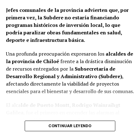
Jefes comunales de la provincia advierten que, por
primera vez, la Subdere no estaría financiando
programas históricos de inversión local, lo que
podría paralizar obras fundamentales en salud,
deporte e infraestructura básica.
Una profunda preocupación expresaron los
alcaldes de
la provincia de Chiloé
frente a la drástica disminución
de recursos entregados por la
Subsecretaría de
Desarrollo Regional y Administrativo (Subdere)
,
afectando directamente la viabilidad de proyectos
esenciales para el bienestar y desarrollo de sus comunas.
El alca
lde de Puerto Montt, Rodrigo Wainraihgt
Galilea
, fue el primero en encender las alarmas al
denunciar públicamente que la Subdere no cuenta con
CONTINUAR LEYENDO
fondos para financiar iniciativas del Programa de
Mejoramiento Urbano (PMU) ni del Programa de