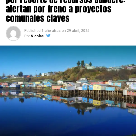
alertan por freno a proyectos
comunales claves
Published
1 año atras
on
29 abril, 2025
Por
Nicolas