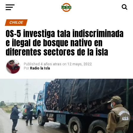
CHILOE
OS-5 investiga tala indiscriminada
e ilegal de bosque nativo en
diferentes sectores de la isla
Published
4 años atras
on
12 mayo, 2022
Por
Radio la Isla