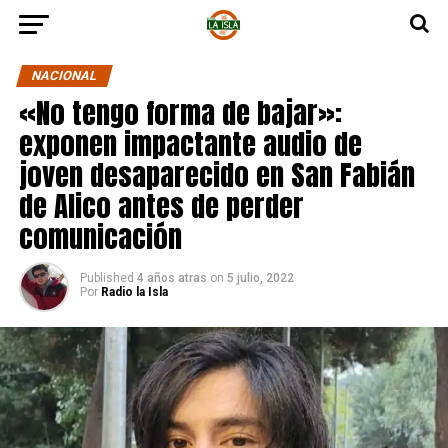
NACIONAL
«No tengo forma de bajar»:
exponen impactante audio de
joven desaparecido en San Fabián
de Alico antes de perder
comunicación
Published
4 años atras
on
5 julio, 2022
Por
Radio la Isla