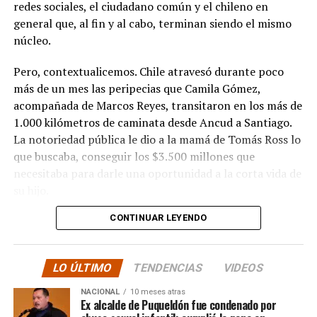
redes sociales, el ciudadano común y el chileno en
general que, al fin y al cabo, terminan siendo el mismo
núcleo.
Pero, contextualicemos. Chile atravesó durante poco
más de un mes las peripecias que Camila Gómez,
acompañada de Marcos Reyes, transitaron en los más de
1.000 kilómetros de caminata desde Ancud a Santiago.
La notoriedad pública le dio a la mamá de Tomás Ross lo
que buscaba, conseguir los $3.500 millones que
necesitaba para darle una oportunidad a la corta vida de
su hijo.
CONTINUAR LEYENDO
La solidaridad y empatía de los chilenos en cada paso
recorrido fue tanta que el objetivo no solo se alcanzó,
sino que se superó con creces. De hecho, el último
LO ÚLTIMO
TENDENCIAS
VIDEOS
cómputo dado a conocer reveló la suma total de
$3.689.545.200.
NACIONAL
10 meses atras
Ex alcalde de Puqueldón fue condenado por