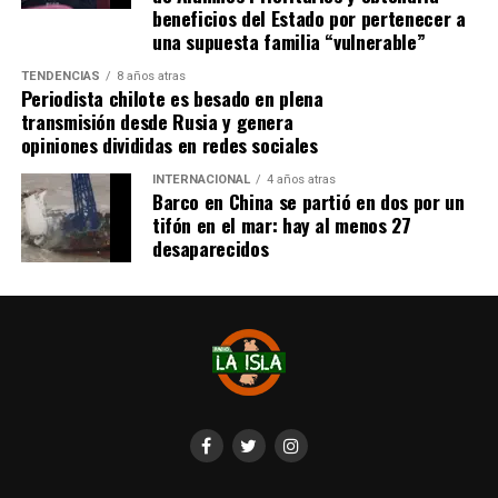
beneficios del Estado por pertenecer a
Cabe destacar que, pese a que se logró reunir el dinero y,
una supuesta familia “vulnerable”
por ende, la meta se cumplió, continúan circulando por
TENDENCIAS
8 años atras
redes sociales, eventos a beneficios de Tomás Ross.
Periodista chilote es besado en plena
transmisión desde Rusia y genera
¿Como ayudar?
opiniones divididas en redes sociales
Instagram, Dante_contra_duchenne
INTERNACIONAL
4 años atras
Fernando Jara (padre)
Barco en China se partió en dos por un
19.968.680-1
tifón en el mar: hay al menos 27
Banco Falabella, cuenta corriente
desaparecidos
11510154944
fernandokine1998@gmail.com