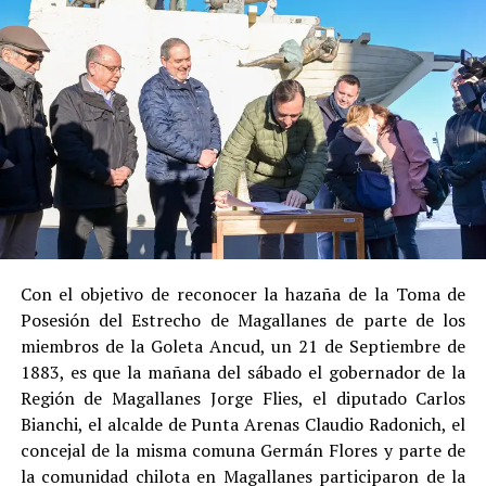
Entre las razones que permitieron esta medida, según la
Justicia, se consideraron dos
atenuantes
:
Su
colaboración sustancial con la investigación
,
al admitir los hechos.
Su
conducta anterior irreprochable
, al no
registrar antecedentes penales previos.
Estas circunstancias jurídicas, sumadas al
procedimiento abreviado, redujeron la posibilidad de un
cumplimiento efectivo en recinto penitenciario.
Con el objetivo de reconocer la hazaña de la Toma de
Posesión del Estrecho de Magallanes de parte de los
Indemnización a la víctima y nueva investigación
miembros de la Goleta Ancud, un 21 de Septiembre de
por ocultamiento de bienes
1883, es que la mañana del sábado el gobernador de la
Región de Magallanes Jorge Flies, el diputado Carlos
En el ámbito civil, el
Juzgado de Letras de Castro
dictó
Bianchi, el alcalde de Punta Arenas Claudio Radonich, el
en
septiembre de 2023
una sentencia que obliga a
concejal de la misma comuna Germán Flores y parte de
Pedro Montecinos a
pagar una indemnización total de
la comunidad chilota en Magallanes participaron de la
$120 millones
por concepto de daño moral: