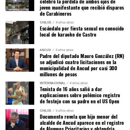
celebró la perdida de ambos ojos de
joven manifestante que recibió disparos
Voces al unísono se escuchan y se repiten en redes
de Carabineros
sociales, el pedido de donar ese excedente al Dante Jara
resuena desde todo Chiloé, cuna del apoyo recibido por
CHILOE
4 años atras
Escándalo por fiesta sexual en conocido
parte de Camila Gómez, hasta nuestro lejano norte. Es
local de karaoke de Castro
que, a diferencia del conocido dicho, en este caso, todos
los caminos conducen a… La Moneda y, mientras se
espera ese gesto por parte de la madre del pequeño
ANCUD
3 años atras
Padre del diputado Mauro González (RN)
Tomás, los pasos siguen quemando los pies de Fernando
se adjudicó cuatro licitaciones en la
en pos de que cada kilómetro recorrido, signifique más
municipalidad de Ancud por casi 300
que una llegada a Santiago, un arribo a la cura de su hijo
millones de pesos
Dante.
INTERNACIONAL
4 años atras
Tenista de 16 años salió a dar
Actualmente, Gómez se encuentra en Santiago
explicaciones sobre polémico registro
realizando trámites y participando como invitada en
de festejo con su padre en el US Open
distintos medios de comunicación. Aunque aún no tiene
una fecha exacta para su viaje a Estados Unidos, donde
CHILOE
6 años atras
Documento revela que hijo menor del
se administra el medicamento, indicó que esperan
alcalde de Ancud aparece en el registro
realizarlo «a mediados de junio».
de Alumnos Prioritarios y obtendría