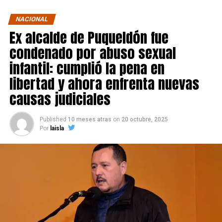
NACIONAL
Ex alcalde de Puqueldón fue
condenado por abuso sexual
infantil: cumplió la pena en
libertad y ahora enfrenta nuevas
causas judiciales
Published
10 meses atras
on
20 octubre, 2025
Por
laisla