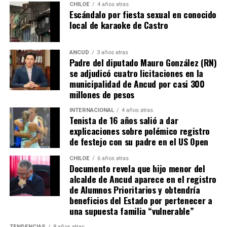
tiempo, Nicolás De la Cruz sacó un remate tremendo de
CHILOE
4 años atras
Escándalo por fiesta sexual en conocido
media distancia que llevaba destino de gol, pero que
local de karaoke de Castro
‘Chiquito’ con un manotazo salvador, mandó al córner.
Luego,
Pablo Solari
, exjugador de Colo Colo, definió
ANCUD
3 años atras
Padre del diputado Mauro González (RN)
cruzado y la pelota pegó en el segundo palo. Era un
se adjudicó cuatro licitaciones en la
anticipo de lo ocurriría en los minutos finales.
municipalidad de Ancud por casi 300
millones de pesos
A los 90+2 minutos, el juez Darío Herrera cobró penal a
favor del elenco ‘millonario’, por una falta contra el
INTERNACIONAL
4 años atras
Tenista de 16 años salió a dar
‘Pibe’ Solari quien se anticipó a su marcador.
El
explicaciones sobre polémico registro
colombiano Miguel Borja transformó la pena
de festejo con su padre en el US Open
máxima en gol
.
CHILOE
6 años atras
Documento revela que hijo menor del
Tras el tanto del delantero ‘cafetalero’, los jugadores
alcalde de Ancud aparece en el registro
visitantes arremetieron contra sus rivales
de Alumnos Prioritarios y obtendría
argumentando que un jugador de River
(Agustín
beneficios del Estado por pertenecer a
Palavecino)
les gritó el festejo en la cara.
una supuesta familia “vulnerable”
Tras los incidentes,
Palavecino fue expulsado en
TENDENCIAS
8 años atras