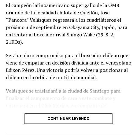
El campeón latinoamericano super gallo de la OMB
oriundo de la localidad chilota de Quellón, Jose
“Pancora” Velásquez regresará a los cuadriláteros el
próximo 3 de septiembre en Okayama City, Japón, para
enfrentar al boxeador rival Shingo Wake (29-8-2,
21KOs).
Será un duro compromiso para el boxeador chileno que
viene de empatar en decisión dividida ante el venezolano
Edixon Pérez. Una victoria podría volver a posicionar al
chileno en la órbita de un título mundial.
Velásquez se trasladará a la ciudad de Santiago para
finalizar el campamento de cara a este combate y
entrenará en el Club México, en compañía del
excampeón chileno y sudamericano Miguel “Aguja”
CONTINUAR LEYENDO
González que estará en la esquina del púgil de Quellón.
Wake es un experimentado boxeador de 36 años que