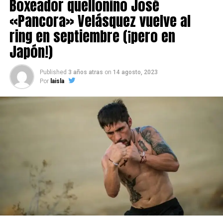
Boxeador quellonino José
«Pancora» Velásquez vuelve al
ring en septiembre (¡pero en
Japón!)
Published
3 años atras
on
14 agosto, 2023
Por
laisla