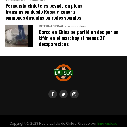
Periodista chilote es besado en plena
River
. En Boca, en tanto, vieron la roja
Miguel Ángel
transmisión desde Rusia y genera
Merentiel, Ezequiel Fernández y Nicolás Valentini
.
opiniones divididas en redes sociales
Fuente:
Bio Bio
INTERNACIONAL
4 años atras
Barco en China se partió en dos por un
tifón en el mar: hay al menos 27
desaparecidos
Copyright © 2023 Radio La Isla de Chiloé. Creado por
Innovaideas