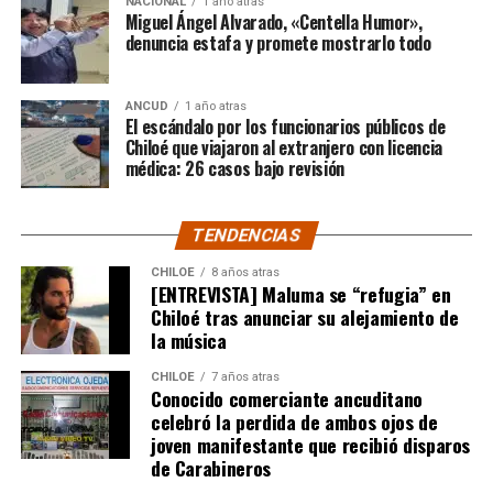
NACIONAL
1 año atras
línea, y bajo ningún otro método visual.
suspendió por momentos debido a una
batalla campal
Miguel Ángel Alvarado, «Centella Humor»,
denuncia estafa y promete mostrarlo todo
entre ambos planteles
.
Fuente: El Insular
El ‘Millonario’ fue quien dominó las acciones a lo largo
ANCUD
1 año atras
del encuentro y quien generó las chances más claras,
El escándalo por los funcionarios públicos de
pero no estuvo fino a la hora de convertir.
Chiloé que viajaron al extranjero con licencia
médica: 26 casos bajo revisión
El cuadro ‘Xeneize’, por su parte, resistió hasta último
momento y solo a través de Sebastián Villa tuvo alguna
TENDENCIAS
oportunidad de gol.
CHILOE
8 años atras
[ENTREVISTA] Maluma se “refugia” en
Tras un primer tiempo donde los locales dominaron,
Chiloé tras anunciar su alejamiento de
Boca reaccionó en la segunda mitad para darle algo de
la música
trabajo al portero
Franco Armani
, aunque la gran
figura fue el guardametas visitante,
‘Chiquito’ Romero
,
CHILOE
7 años atras
Conocido comerciante ancuditano
quien tuvo tres intervenciones notables.
celebró la perdida de ambos ojos de
joven manifestante que recibió disparos
River buscaba de todas las maneras abrir el marcador,
de Carabineros
pero algo siempre se lo impedía. A los 12′ del segundo