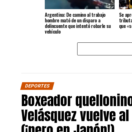
Argentina: De camino al trabajo
Se apr
hombre mató de un disparo a
tribut
delincuente que intentó robarle su
que «s
vehículo
DEPORTES
Boxeador quellonin
Velásquez vuelve al
(¡pero en Japón!)