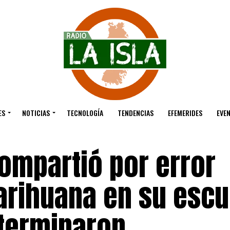
ES
NOTICIAS
TECNOLOGÍA
TENDENCIAS
EFEMERIDES
EVE
ompartió por error
rihuana en su escu
terminaron