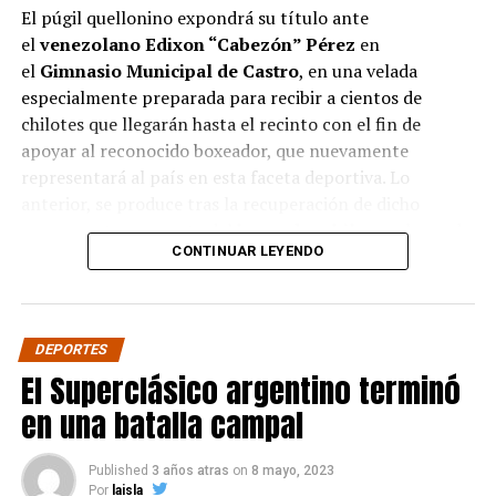
El púgil quellonino expondrá su título ante
el
venezolano Edixon “Cabezón” Pérez
en
el
Gimnasio Municipal de Castro
, en una velada
especialmente preparada para recibir a cientos de
chilotes que llegarán hasta el recinto con el fin de
apoyar al reconocido boxeador, que nuevamente
representará al país en esta faceta deportiva. Lo
anterior, se produce tras la recuperación de dicho
campeonato por parte del
boxeador chileno
, el pasado
CONTINUAR LEYENDO
mes de abril ante el
boliviano Ramón Averanga
en una
disputada pelea.
La velada contará además con siete combates
DEPORTES
preliminares con los mejores
boxeadores amateur de
El Superclásico argentino terminó
la zona
. Este evento es único en la provincia, y es
realizado íntegramente por la
productora del
en una batalla campal
boxeador
,
Pancora Promotions
, contando con el
auspicio de empresas e industrias locales.
Published
3 años atras
on
8 mayo, 2023
Por
laisla