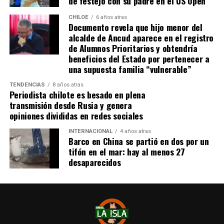
de festejo con su padre en el US Open
máxima en gol
.
CHILOE
6 años atras
Documento revela que hijo menor del
Tras el tanto del delantero ‘cafetalero’, los jugadores
alcalde de Ancud aparece en el registro
visitantes arremetieron contra sus rivales
de Alumnos Prioritarios y obtendría
argumentando que un jugador de River
(Agustín
beneficios del Estado por pertenecer a
Palavecino)
les gritó el festejo en la cara.
una supuesta familia “vulnerable”
Tras los incidentes,
Palavecino fue expulsado en
TENDENCIAS
8 años atras
Periodista chilote es besado en plena
River
. En Boca, en tanto, vieron la roja
Miguel Ángel
transmisión desde Rusia y genera
Merentiel, Ezequiel Fernández y Nicolás Valentini
.
opiniones divididas en redes sociales
Fuente:
Bio Bio
INTERNACIONAL
4 años atras
Barco en China se partió en dos por un
tifón en el mar: hay al menos 27
desaparecidos