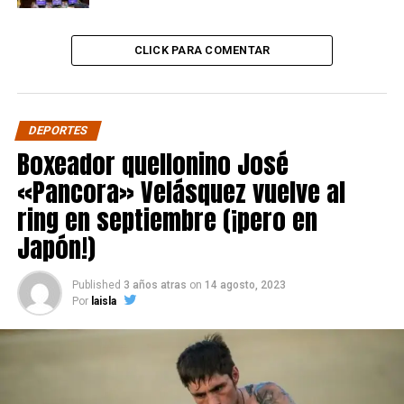
CLICK PARA COMENTAR
DEPORTES
Boxeador quellonino José
«Pancora» Velásquez vuelve al
ring en septiembre (¡pero en
Japón!)
Published
3 años atras
on
14 agosto, 2023
Por
laisla