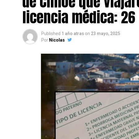
de Chiloé que viajar
licencia médica: 26
Published
1 año atras
on
23 mayo, 2025
Por
Nicolas