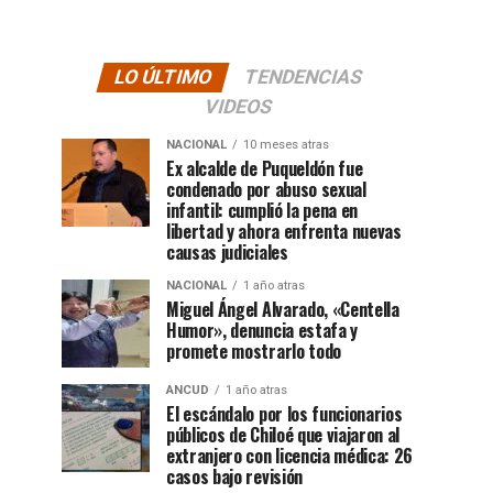
LO ÚLTIMO
TENDENCIAS
VIDEOS
NACIONAL
10 meses atras
Ex alcalde de Puqueldón fue
condenado por abuso sexual
infantil: cumplió la pena en
libertad y ahora enfrenta nuevas
causas judiciales
NACIONAL
1 año atras
Miguel Ángel Alvarado, «Centella
Humor», denuncia estafa y
promete mostrarlo todo
ANCUD
1 año atras
El escándalo por los funcionarios
públicos de Chiloé que viajaron al
extranjero con licencia médica: 26
casos bajo revisión