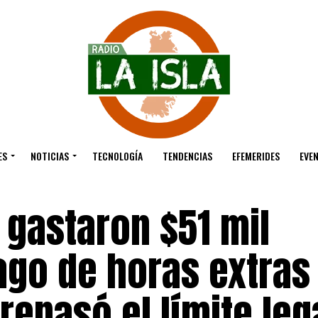
ES
NOTICIAS
TECNOLOGÍA
TENDENCIAS
EFEMERIDES
EVE
 gastaron $51 mil
ago de horas extras
epasó el límite leg