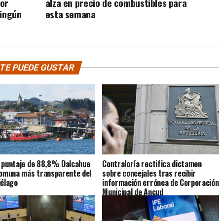
por
alza en precio de combustibles para
ningún
esta semana
TE PUEDE GUSTAR
 puntaje de 88,8% Dalcahue
Contraloría rectifica dictamen
comuna más transparente del
sobre concejales tras recibir
iélago
información errónea de Corporación
Municipal de Ancud