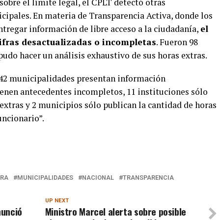
obre el límite legal, el CPLT detectó otras
icipales. En materia de Transparencia Activa, donde los
tregar información de libre acceso a la ciudadanía,
el
cifras desactualizadas o incompletas
. Fueron 98
udo hacer un análisis exhaustivo de sus horas extras.
“42 municipalidades presentan información
enen antecedentes incompletos, 11 instituciones sólo
xtras y 2 municipios sólo publican la cantidad de horas
uncionario”.
TRA
MUNICIPALIDADES
NACIONAL
TRANSPARENCIA
UP NEXT
nunció
Ministro Marcel alerta sobre posible