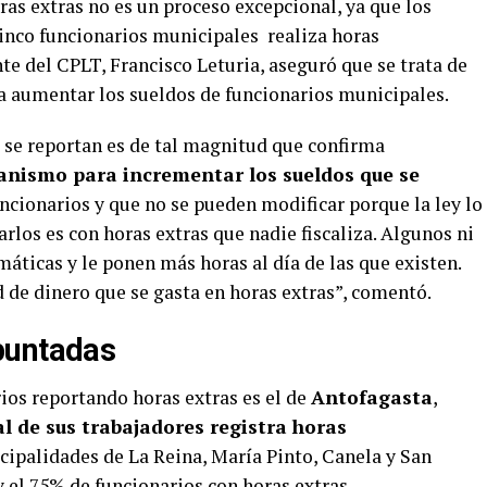
ras extras no es un proceso excepcional, ya que los
inco funcionarios municipales realiza horas
nte del CPLT, Francisco Leturia, aseguró que se trata de
a aumentar los sueldos de funcionarios municipales.
í se reportan es de tal magnitud que confirma
canismo para incrementar los sueldos que se
cionarios y que no se pueden modificar porque la ley lo
rlos es con horas extras que nadie fiscaliza. Algunos ni
áticas y le ponen más horas al día de las que existen.
 de dinero que se gasta en horas extras”, comentó.
puntadas
ios reportando horas extras es el de
Antofagasta
,
al de sus trabajadores registra horas
icipalidades de La Reina, María Pinto, Canela y San
y el 75% de funcionarios con horas extras.