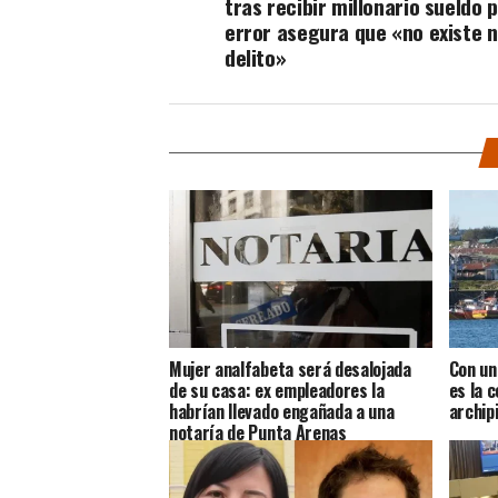
tras recibir millonario sueldo 
error asegura que «no existe 
delito»
Mujer analfabeta será desalojada
Con un
de su casa: ex empleadores la
es la 
habrían llevado engañada a una
archip
notaría de Punta Arenas