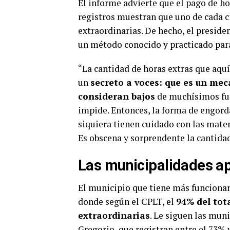
El informe advierte que el pago de ho
registros muestran que uno de cada c
extraordinarias. De hecho, el preside
un método conocido y practicado par
“La cantidad de horas extras que aqu
un
secreto a voces: que es un me
consideran bajos
de muchísimos fun
impide. Entonces, la forma de engorda
siquiera tienen cuidado con las matem
Es obscena y sorprendente la cantidad
Las municipalidades a
El municipio que tiene más funcionar
donde según el CPLT, el
94% del tot
extraordinarias
. Le siguen las mun
Gregorio, que registran entre el 73% 