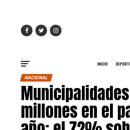
INICIO
DEPORT
NACIONAL
Municipalidades
millones en el p
año: el 72% sobr