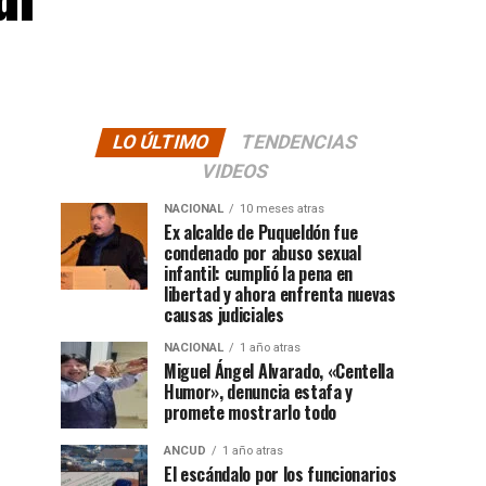
LO ÚLTIMO
TENDENCIAS
VIDEOS
NACIONAL
10 meses atras
Ex alcalde de Puqueldón fue
condenado por abuso sexual
infantil: cumplió la pena en
libertad y ahora enfrenta nuevas
causas judiciales
NACIONAL
1 año atras
Miguel Ángel Alvarado, «Centella
Humor», denuncia estafa y
promete mostrarlo todo
ANCUD
1 año atras
El escándalo por los funcionarios