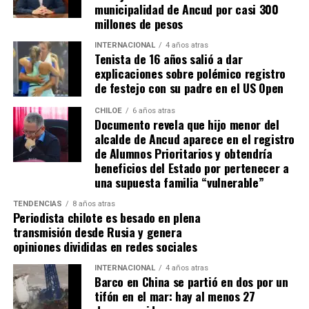
municipalidad de Ancud por casi 300
y finalmente el lugar donde realmente decidió
la paralización de iniciativas prioritarias para el
millones de pesos
estabilizarse fue en Chiloé porque la isla era todo
desarrollo local.
para ella».
Y, agregó:
«No tenía ningún
INTERNACIONAL
4 años atras
Tenista de 16 años salió a dar
“Se
guimos trabajando con esperanza, pero sin
emprendimiento, sí tenía algunas propiedades con
explicaciones sobre polémico registro
certezas”
, concluyó el alcalde de Quemchi, reflejando el
las que administraba y se manejaba, pero ya estaba en
de festejo con su padre en el US Open
sentimiento generalizado entre los ediles de Chiloé ante
una etapa de su vida en la que quería como
la disminución de recursos provenientes de la Subdere.
descansar, sentirse en paz y tranquila, y la isla le daba
CHILOE
6 años atras
Documento revela que hijo menor del
la tranquilidad que ella andaba buscando en su vida»
.
alcalde de Ancud aparece en el registro
de Alumnos Prioritarios y obtendría
Por otra parte, detallando sobre cómo se enteraron de
beneficios del Estado por pertenecer a
su fallecimiento, la mujer narró:
«Netamente a través
una supuesta familia “vulnerable”
de la prensa. Vimos unos mensajes que había sobre
un cadáver en la isla de Chiloé y nosotros llevábamos
TENDENCIAS
8 años atras
Periodista chilote es besado en plena
alrededor de cuatro o cinco días buscando su
transmisión desde Rusia y genera
paradero, estaba perdida. Cuando nos enteramos de
opiniones divididas en redes sociales
que había un cadáver de una mujer en Chiloé, la
INTERNACIONAL
4 años atras
verdad es que en ese mismo minuto lo presumimos,
Barco en China se partió en dos por un
pero no teníamos ninguna seguridad. A través de
tifón en el mar: hay al menos 27
bastantes llamados, contactos y cosas así, pudimos