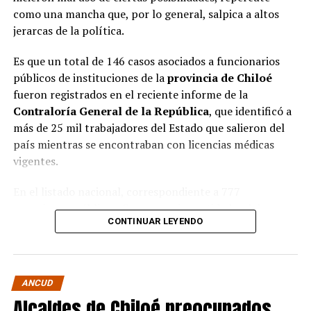
como una mancha que, por lo general, salpica a altos
jerarcas de la política.
Es que un total de 146 casos asociados a funcionarios
públicos de instituciones de la
provincia de Chiloé
fueron registrados en el reciente informe de la
Contraloría General de la República
, que identificó a
más de 25 mil trabajadores del Estado que salieron del
país mientras se encontraban con licencias médicas
vigentes.
En el listado nacional, correspondiente a 777
organismos públicos, figuran varias entidades del
CONTINUAR LEYENDO
archipiélago. La
Municipalidad de Castro
aparece con
16 casos
, siendo la que registra la mayor cantidad
dentro de la provincia. Le siguen la
Corporación
Municipal de Quellón
, con
77 casos
; la
Corporación
ANCUD
Municipal de Curaco de Vélez
, con
17
; y el
Servicio de
Alcaldes de Chiloé preocupados
Salud Chiloé
, con
11
. También figuran la