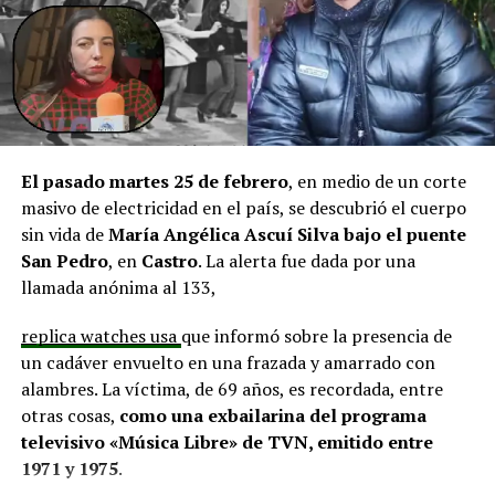
infraestructura del Club Deportivo Bernardo O’Higgins
y el cierre perimetral del Club Deportivo Aucar, obras
fundamentales para el desarrollo comunitario.
El alcalde de Quemchi, Javier Ugarte
, expresó una
situación similar, señalando que en su comuna tienen
proyectos elegibles tanto en PMU como en PMB, pero
El pasado martes 25 de febrero
, en medio de un corte
que hasta la fecha no han recibido respuesta clara sobre
masivo de electricidad en el país, se descubrió el cuerpo
si se entregarán los recursos.
“Preocupa esta situación,
sin vida de
María Angélica Ascuí Silva
bajo el puente
estos son proyectos que vienen trabajándose desde
San Pedro
, en
Castro
. La alerta fue dada por una
hace tiempo y que hoy están en riesgo por la falta de
llamada anónima al 133,
financiamiento”,
declaró.
replica watches usa
que informó sobre la presencia de
En la comuna de
Curaco de Vélez, la alcaldesa Javiera
un cadáver envuelto en una frazada y amarrado con
Yáñez
indicó que históricamente la Subdere ha apoyado
alambres. La víctima, de 69 años, es recordada, entre
a los municipios en diversos proyectos y que confía en
otras cosas,
como una exbailarina del programa
que durante el año se asignen nuevos recursos, aunque
televisivo «Música Libre» de TVN, emitido entre
reconoció una disminución evidente en comparación
1971 y 1975
.
con ejercicios anteriores. Señaló que su administración