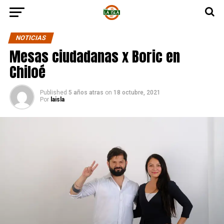
NOTICIAS
Mesas ciudadanas x Boric en
Chiloé
Published
5 años atras
on
18 octubre, 2021
Por
laisla