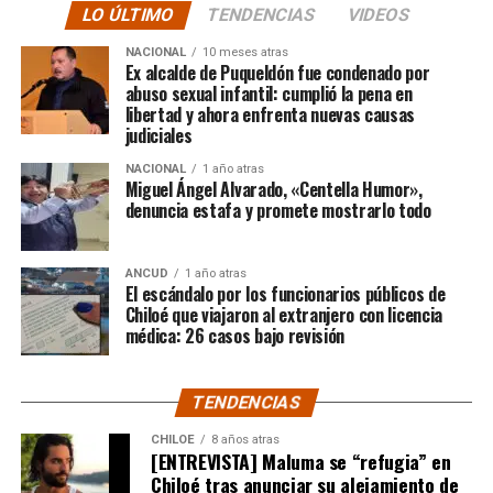
LO ÚLTIMO
TENDENCIAS
VIDEOS
El posteo cierra con un mensaje de agradecimiento a
NACIONAL
10 meses atras
quienes lo han acompañado desde que compartió lo
Ex alcalde de Puqueldón fue condenado por
ocurrido:
abuso sexual infantil: cumplió la pena en
libertad y ahora enfrenta nuevas causas
judiciales
“Gracias a todos por el
NACIONAL
1 año atras
apoyo!!!!”
Miguel Ángel Alvarado, «Centella Humor»,
denuncia estafa y promete mostrarlo todo
Por el momento, las personas aludidas no han emitido
ANCUD
1 año atras
declaraciones públicas. La historia, según Centella,
El escándalo por los funcionarios públicos de
recién comienza y, el mencionado posteo, ha generado
Chiloé que viajaron al extranjero con licencia
médica: 26 casos bajo revisión
comentarios de todo tipo, en su gran mayoría, a favor
del humorista de Punta Arenas.
TENDENCIAS
CHILOE
8 años atras
[ENTREVISTA] Maluma se “refugia” en
Chiloé tras anunciar su alejamiento de