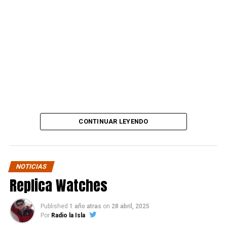
“Amigos, este es el lugar
que el sr trompeta y
secuaces me estafó.
Desde ahora subiré mil
fotos y videos donde
mostraré cómo estaba y
lo dejé este local que se
CONTINUAR LEYENDO
hizo en sociedad con el
que era un gran amigo.”
NOTICIAS
Replica Watches
La publicación también deja ver su decisión de avanzar
en todos los frentes posibles:
Published
1 año atras
on
28 abril, 2025
Por
Radio la Isla
“Llegaré hasta las últimas