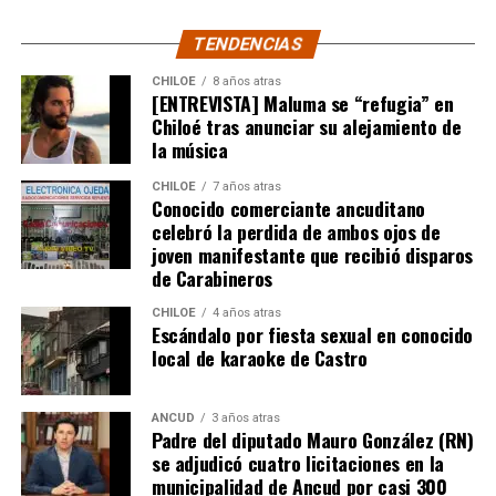
El cuadro ‘Xeneize’, por su parte, resistió hasta último
momento y solo a través de Sebastián Villa tuvo alguna
TENDENCIAS
oportunidad de gol.
CHILOE
8 años atras
[ENTREVISTA] Maluma se “refugia” en
Tras un primer tiempo donde los locales dominaron,
Chiloé tras anunciar su alejamiento de
Boca reaccionó en la segunda mitad para darle algo de
la música
trabajo al portero
Franco Armani
, aunque la gran
figura fue el guardametas visitante,
‘Chiquito’ Romero
,
CHILOE
7 años atras
Conocido comerciante ancuditano
quien tuvo tres intervenciones notables.
celebró la perdida de ambos ojos de
joven manifestante que recibió disparos
River buscaba de todas las maneras abrir el marcador,
de Carabineros
pero algo siempre se lo impedía. A los 12′ del segundo
tiempo, Nicolás De la Cruz sacó un remate tremendo de
CHILOE
4 años atras
Escándalo por fiesta sexual en conocido
media distancia que llevaba destino de gol, pero que
local de karaoke de Castro
‘Chiquito’ con un manotazo salvador, mandó al córner.
Luego,
Pablo Solari
, exjugador de Colo Colo, definió
ANCUD
3 años atras
Padre del diputado Mauro González (RN)
cruzado y la pelota pegó en el segundo palo. Era un
se adjudicó cuatro licitaciones en la
anticipo de lo ocurriría en los minutos finales.
municipalidad de Ancud por casi 300