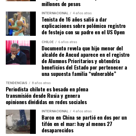
millones de pesos
A los 90+2 minutos, el juez Darío Herrera cobró penal a
favor del elenco ‘millonario’, por una falta contra el
INTERNACIONAL
4 años atras
Tenista de 16 años salió a dar
‘Pibe’ Solari quien se anticipó a su marcador.
El
explicaciones sobre polémico registro
colombiano Miguel Borja transformó la pena
de festejo con su padre en el US Open
máxima en gol
.
CHILOE
6 años atras
Documento revela que hijo menor del
Tras el tanto del delantero ‘cafetalero’, los jugadores
alcalde de Ancud aparece en el registro
visitantes arremetieron contra sus rivales
de Alumnos Prioritarios y obtendría
argumentando que un jugador de River
(Agustín
beneficios del Estado por pertenecer a
Palavecino)
les gritó el festejo en la cara.
una supuesta familia “vulnerable”
Tras los incidentes,
Palavecino fue expulsado en
TENDENCIAS
8 años atras
Periodista chilote es besado en plena
River
. En Boca, en tanto, vieron la roja
Miguel Ángel
transmisión desde Rusia y genera
Merentiel, Ezequiel Fernández y Nicolás Valentini
.
opiniones divididas en redes sociales
Fuente:
Bio Bio
INTERNACIONAL
4 años atras
Barco en China se partió en dos por un
tifón en el mar: hay al menos 27
desaparecidos