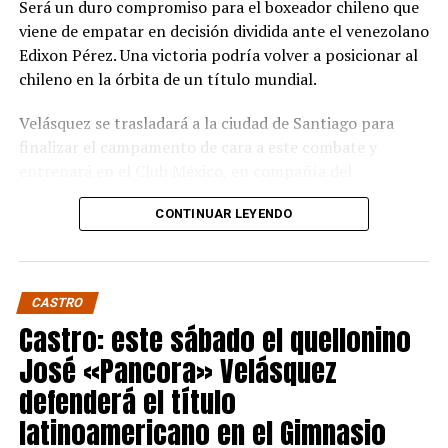
Será un duro compromiso para el boxeador chileno que
viene de empatar en decisión dividida ante el venezolano
Edixon Pérez. Una victoria podría volver a posicionar al
chileno en la órbita de un título mundial.
Velásquez se trasladará a la ciudad de Santiago para
finalizar el campamento de cara a este combate y
entrenará en el Club México, en compañía del
excampeón chileno y sudamericano Miguel “Aguja”
CONTINUAR LEYENDO
González que estará en la esquina del púgil de Quellón.
Wake es un experimentado boxeador de 36 años que
tiene dentro de sus rivales más notables al japonés
CASTRO
Takuma Inoue. Si bien nunca ha disputado un título
Castro: este sábado el quellonino
mundial, sí ha sido campeón de su país y ha peleado por
distintos títulos internacionales.
José «Pancora» Velásquez
defenderá el título
Pancora Velásquez viajará el próximo 29 de agosto para
latinoamericano en el Gimnasio
participar del evento que se realizará en el Convex