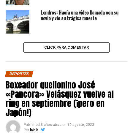
Londres: Hacía una video llamada con su
novio y vio su trágica muerte
CLICK PARA COMENTAR
DEPORTES
Boxeador quellonino José
«Pancora» Velásquez vuelve al
ring en septiembre (¡pero en
Japón!)
Published
3 años atras
on
14 agosto, 2023
Por
laisla