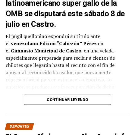
latinoamericano super gallo de la
OMB se disputará este sábado 8 de
julio en Castro.
El púgil quellonino expondrá su título ante
el
venezolano Edixon “Cabezón” Pérez
en
el
Gimnasio Municipal de Castro
, en una velada
especialmente preparada para recibir a cientos de
chilotes que llegarán hasta el recinto con el fin de
apoyar al reconocido boxeador, que nuevamente
representará al país en esta faceta deportiva. Lo
anterior, se produce tras la recuperación de dicho
campeonato por parte del
boxeador chileno
, el pasado
CONTINUAR LEYENDO
mes de abril ante el
boliviano Ramón Averanga
en una
disputada pelea.
La velada contará además con siete combates
DEPORTES
preliminares con los mejores
boxeadores amateur de