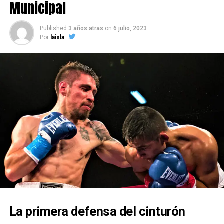
Okayama y que es promovido por Kameda Promotions.
Municipal
Fuente: boxeadores.cl
Published
3 años atras
on
6 julio, 2023
Por
laisla
La primera defensa del cinturón