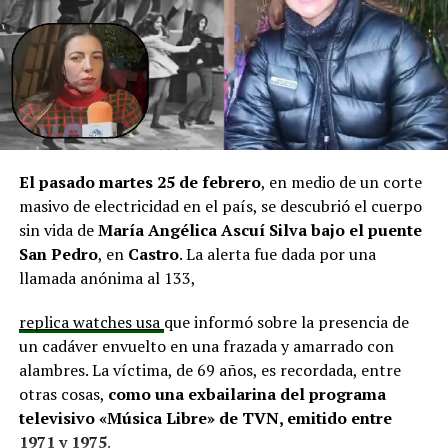
aprobadas que aún esperan financiamiento, como la
infraestructura del Club Deportivo Bernardo O’Higgins
y el cierre perimetral del Club Deportivo Aucar, obras
fundamentales para el desarrollo comunitario.
El alcalde de Quemchi, Javier Ugarte
, expresó una
situación similar, señalando que en su comuna tienen
proyectos elegibles tanto en PMU como en PMB, pero
El pasado martes 25 de febrero
, en medio de un corte
que hasta la fecha no han recibido respuesta clara sobre
masivo de electricidad en el país, se descubrió el cuerpo
si se entregarán los recursos.
“Preocupa esta situación,
sin vida de
María Angélica Ascuí Silva
bajo el puente
estos son proyectos que vienen trabajándose desde
San Pedro
, en
Castro
. La alerta fue dada por una
hace tiempo y que hoy están en riesgo por la falta de
llamada anónima al 133,
financiamiento”,
declaró.
replica watches usa
que informó sobre la presencia de
En la comuna de
Curaco de Vélez, la alcaldesa Javiera
un cadáver envuelto en una frazada y amarrado con
Yáñez
indicó que históricamente la Subdere ha apoyado
alambres. La víctima, de 69 años, es recordada, entre
a los municipios en diversos proyectos y que confía en
otras cosas,
como una exbailarina del programa
que durante el año se asignen nuevos recursos, aunque
televisivo «Música Libre» de TVN, emitido entre
reconoció una disminución evidente en comparación
1971 y 1975
.