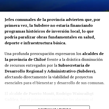
Jefes comunales de la provincia advierten que, por
primera vez, la Subdere no estaría financiando
programas históricos de inversión local, lo que
podría paralizar obras fundamentales en salud,
deporte e infraestructura básica.
Una profunda preocupación expresaron los
alcaldes de
la provincia de Chiloé
frente a la drástica disminución
de recursos entregados por la
Subsecretaría de
Desarrollo Regional y Administrativo (Subdere)
,
afectando directamente la viabilidad de proyectos
esenciales para el bienestar y desarrollo de sus comunas.
El alca
lde de Puerto Montt, Rodrigo Wainraihgt
Galilea
, fue el primero en encender las alarmas al
denunciar públicamente que la Subdere no cuenta con