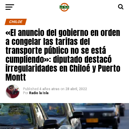
CHILOE
«El anuncio del gobierno en orden
a congelar las tarifas del
transporte público no se está
cumpliendo»: diputado destacó
irregularidades en Chiloé y Puerto
Montt
Published
4 años atras
on
28 abril, 2022
Por
Radio la Isla