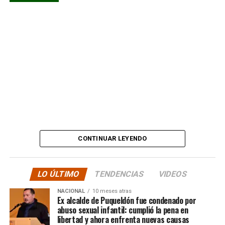
comunicados falsos
tapando sus mentiras y
estafas. No, señor.”
Además, anticipó que llevará su denuncia a los medios,
en otras palabras, HASTA LAS ÚLTIMAS
CONSECUENCIAS:
“
Desde ya comienzo en
tele y donde sea para
CONTINUAR LEYENDO
hacer justicia.”
LO ÚLTIMO
TENDENCIAS
VIDEOS
El posteo cierra con un mensaje de agradecimiento a
NACIONAL
10 meses atras
quienes lo han acompañado desde que compartió lo
Ex alcalde de Puqueldón fue condenado por
ocurrido:
abuso sexual infantil: cumplió la pena en
libertad y ahora enfrenta nuevas causas