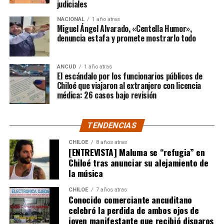
judiciales
“Gracias a todos por el
NACIONAL
1 año atras
apoyo!!!!”
Miguel Ángel Alvarado, «Centella Humor»,
denuncia estafa y promete mostrarlo todo
Por el momento, las personas aludidas no han emitido
ANCUD
1 año atras
declaraciones públicas. La historia, según Centella,
El escándalo por los funcionarios públicos de
recién comienza y, el mencionado posteo, ha generado
Chiloé que viajaron al extranjero con licencia
médica: 26 casos bajo revisión
comentarios de todo tipo, en su gran mayoría, a favor
del humorista de Punta Arenas.
TENDENCIAS
CHILOE
8 años atras
[ENTREVISTA] Maluma se “refugia” en
Chiloé tras anunciar su alejamiento de
la música
CHILOE
7 años atras
Conocido comerciante ancuditano
celebró la perdida de ambos ojos de
joven manifestante que recibió disparos