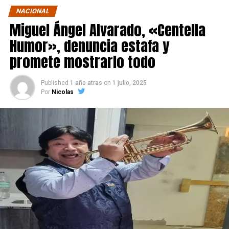
NACIONAL
Miguel Ángel Alvarado, «Centella
Humor», denuncia estafa y
promete mostrarlo todo
Published
1 año atras
on
1 julio, 2025
Por
Nicolas