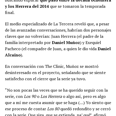
y los Herrera del 2014
que se tomaron la temporada
final.
El medio especializado de La Tercera reveló que, a pesar
de las avanzadas conversaciones, habrían dos personajes
claves que no volverían: Juan Herrera (el padre de la
familia interpretado por
Daniel Muñoz
) y Exequiel
Pacheco (el compadre de Juan, a quien le dio vida
Daniel
Alcaíno
).
En conversación con The Clinic, Muñoz se mostró
desinteresado en el proyecto, señalando que se siente
satisfecho con el cierre que la serie ya tuvo.
“No son pocas las veces que se ha querido seguir con la
serie, con
Los 90
o
Los Herrera
o algo así, pero es algo
que a mí me cuesta asumir que se haga (…) Yo siento que
ese proceso de contar
Los 80
quedó redondito y se cerró
con la serie. Que siga, que se extienda, pa’ qué”, afirmó.