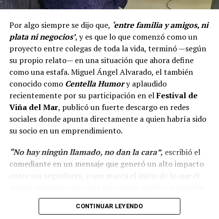
Por algo siempre se dijo que,
‘entre familia y amigos, ni
plata ni negocios’
, y es que lo que comenzó como un
proyecto entre colegas de toda la vida, terminó —según
su propio relato— en una situación que ahora define
como una estafa. Miguel Ángel Alvarado, el también
conocido como
Centella Humor
y aplaudido
recientemente por su participación en el
Festival de
Viña del Mar
, publicó un fuerte descargo en redes
sociales donde apunta directamente a quien habría sido
su socio en un emprendimiento.
“No hay ningún llamado, no dan la cara”,
escribió el
comediante en un mensaje que generó un alto impacto
entre sus seguidores, y que marca el inicio de lo que él
mismo anticipa como una exposición pública sostenida
en el tiempo.
CONTINUAR LEYENDO