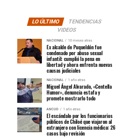
LO ÚLTIMO
TENDENCIAS
VIDEOS
NACIONAL
10 meses atras
Ex alcalde de Puqueldón fue
condenado por abuso sexual
infantil: cumplió la pena en
libertad y ahora enfrenta nuevas
causas judiciales
NACIONAL
1 año atras
Miguel Ángel Alvarado, «Centella
Humor», denuncia estafa y
promete mostrarlo todo
ANCUD
1 año atras
El escándalo por los funcionarios
públicos de Chiloé que viajaron al
extranjero con licencia médica: 26
casos bajo revisión