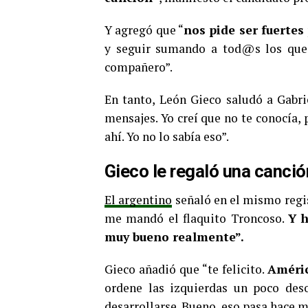
Y agregó que “
nos pide ser fuertes
y seguir sumando a tod@s los que 
compañero”.
En tanto, León Gieco saludó a Gabrie
mensajes. Yo creí que no te conocía, p
ahí. Yo no lo sabía eso”.
Gieco le regaló una canció
El argentino
señaló en el mismo regis
me mandó el flaquito Troncoso.
Y h
muy bueno realmente”.
Gieco añadió que “te felicito.
Améric
ordene las izquierdas un poco des
desarrollarse. Bueno, eso pasa hace 