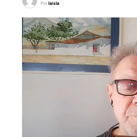
Por
laisla