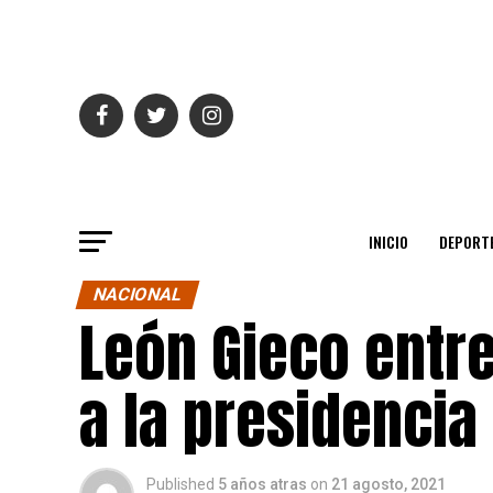
INICIO
DEPORT
NACIONAL
León Gieco entr
a la presidencia
Published
5 años atras
on
21 agosto, 2021