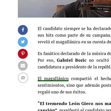
El candidato siempre se ha declarado
sus hits como parte de su campaña.
reveló el magallánico en su cuenta de
Es fanático declarado de la música d
Por eso,
Gabriel Boric
no ocultó s
candidatura a presidente de la repúbl
El magallánico
compartió el hecho
sentimientos, sino que además posteó
regaló uno de sus éxitos.
“El tremendo León Gieco nos ma
canción”
, manifestó el candidato p