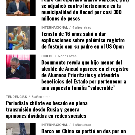
Tomás, los pasos siguen quemando los pies de Fernando
se adjudicó cuatro licitaciones en la
en pos de que cada kilómetro recorrido, signifique más
municipalidad de Ancud por casi 300
que una llegada a Santiago, un arribo a la cura de su hijo
millones de pesos
Dante.
INTERNACIONAL
4 años atras
Tenista de 16 años salió a dar
Actualmente, Gómez se encuentra en Santiago
explicaciones sobre polémico registro
realizando trámites y participando como invitada en
de festejo con su padre en el US Open
distintos medios de comunicación. Aunque aún no tiene
una fecha exacta para su viaje a Estados Unidos, donde
CHILOE
6 años atras
Documento revela que hijo menor del
se administra el medicamento, indicó que esperan
alcalde de Ancud aparece en el registro
realizarlo «a mediados de junio».
de Alumnos Prioritarios y obtendría
beneficios del Estado por pertenecer a
Cabe destacar que, pese a que se logró reunir el dinero y,
una supuesta familia “vulnerable”
por ende, la meta se cumplió, continúan circulando por
TENDENCIAS
8 años atras
redes sociales, eventos a beneficios de Tomás Ross.
Periodista chilote es besado en plena
transmisión desde Rusia y genera
¿Como ayudar?
opiniones divididas en redes sociales
Instagram, Dante_contra_duchenne
INTERNACIONAL
4 años atras
Fernando Jara (padre)
Barco en China se partió en dos por un
19.968.680-1