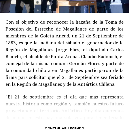
Estas circunstancias jurídicas, sumadas al
procedimiento abreviado, redujeron la posibilidad de un
cumplimiento efectivo en recinto penitenciario.
Con el objetivo de reconocer la hazaña de la Toma de
Posesión del Estrecho de Magallanes de parte de los
Indemnización a la víctima y nueva investigación
miembros de la Goleta Ancud, un 21 de Septiembre de
por ocultamiento de bienes
1883, es que la mañana del sábado el gobernador de la
Región de Magallanes Jorge Flies, el diputado Carlos
En el ámbito civil, el
Juzgado de Letras de Castro
dictó
Bianchi, el alcalde de Punta Arenas Claudio Radonich, el
en
septiembre de 2023
una sentencia que obliga a
concejal de la misma comuna Germán Flores y parte de
Pedro Montecinos a
pagar una indemnización total de
la comunidad chilota en Magallanes participaron de la
$120 millones
por concepto de daño moral:
firma para solicitar que el 21 de Septiembre sea feriado
en la Región de Magallanes y de la Antártica Chilena.
$80 millones
a favor de la víctima.
“El 21 de septiembre es el día que más representa
$40 millones
a favor de su madre.
nuestra historia como región y también nuestro futuro
Sin embargo, la Fiscalía abrió una nueva línea
proyectando el territorio Antártico. Hoy día queremos
investigativa luego de que se detectaran presuntas
decir que en esto hay una sola voz para tener feriado
maniobras para
eludir el pago de la indemnización
,
este día por los primeros chilotes que llegaron en la
mediante la
transferencia de bienes
antes de la
CONTINUAR LEYENDO