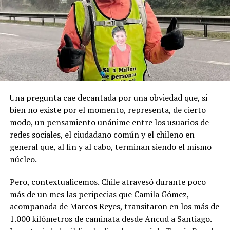
Recordemos que el 21 de Septiembre de 1883 se produjo
registraron declaraciones públicas de su partido ni
la Toma de Posesión del Estrecho de Magallanes, donde
sanciones políticas posteriores.
el capitán Juan Guillermos y 23 tripulantes a bordo de la
Goleta de Guerra Ancud de la Armada tomaron posesión
de estas tierras patagónicas donde izaron la bandera
nacional declarando este territorio como parte de Chile.
Una pregunta cae decantada por una obviedad que, si
bien no existe por el momento, representa, de cierto
modo, un pensamiento unánime entre los usuarios de
redes sociales, el ciudadano común y el chileno en
general que, al fin y al cabo, terminan siendo el mismo
núcleo.
Pero, contextualicemos. Chile atravesó durante poco
más de un mes las peripecias que Camila Gómez,
acompañada de Marcos Reyes, transitaron en los más de
1.000 kilómetros de caminata desde Ancud a Santiago.