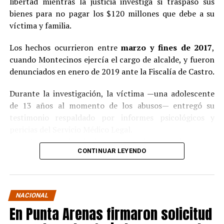
libertad mientras la justicia investiga si traspasó sus
bienes para no pagar los $120 millones que debe a su
víctima y familia.
Los hechos ocurrieron entre
marzo y fines de 2017
,
cuando Montecinos ejercía el cargo de alcalde, y fueron
denunciados en enero de 2019 ante la Fiscalía de Castro.
Durante la investigación, la víctima —una adolescente
de 13 años al momento de los abusos— entregó su
testimonio respaldado por informes psicológicos y
pericias del Servicio Médico Legal.
Ante la contundencia de los antecedentes, el imputado
CONTINUAR LEYENDO
aceptó los cargos
en un procedimiento abreviado,
reconociendo su responsabilidad en los hechos.
La condena y el cumplimiento en libertad
NACIONAL
En Punta Arenas firmaron solicitud
El
Juzgado de Garantía de Castro
dictó sentencia en
noviembre de 2021
, condenando a Pedro Montecinos a