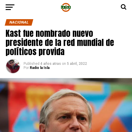
NACIONAL
Kast fue nombrado nuevo
presidente de la red mundial de
políticos provida
Published
4 años atras
on
5 abril, 2022
Por
Radio la Isla