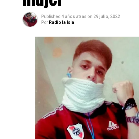
Published
4 años atras
on
29 julio, 2022
Por
Radio la Isla