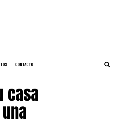
NTOS
CONTACTO
u casa
 una