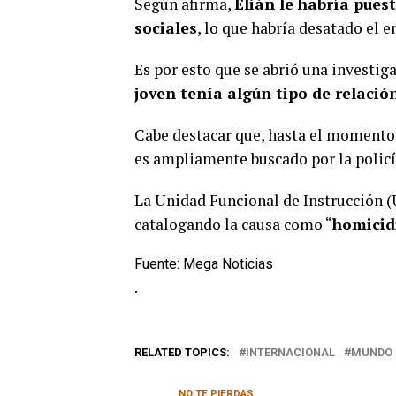
Según afirma,
Elián le habría pues
sociales
, lo que habría desatado el e
Es por esto que se abrió una investig
joven tenía algún tipo de relación
Cabe destacar que, hasta el momento
es ampliamente buscado por la policí
La Unidad Funcional de Instrucción (U
catalogando la causa como “
homicid
Fuente: Mega Noticias
.
RELATED TOPICS:
INTERNACIONAL
MUNDO
NO TE PIERDAS