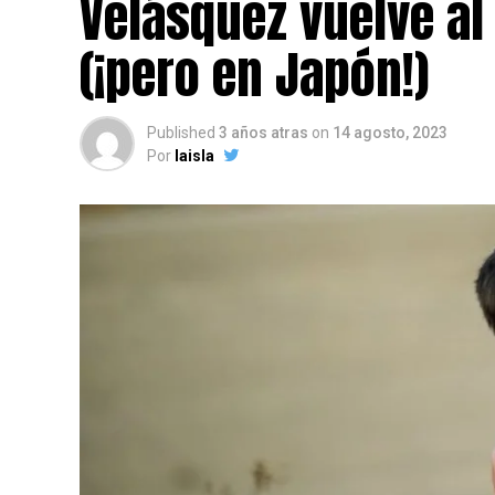
Velásquez vuelve al
(¡pero en Japón!)
Published
3 años atras
on
14 agosto, 2023
Por
laisla