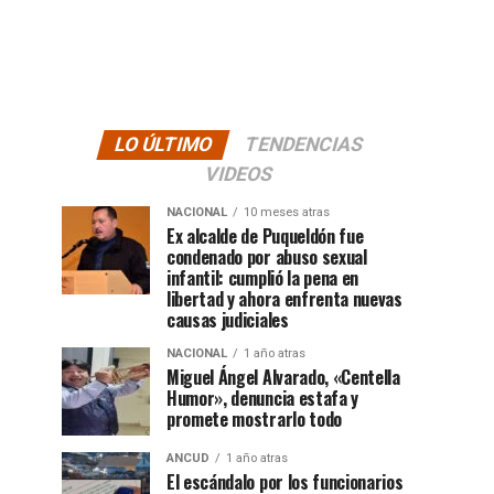
LO ÚLTIMO
TENDENCIAS
VIDEOS
NACIONAL
10 meses atras
Ex alcalde de Puqueldón fue
condenado por abuso sexual
infantil: cumplió la pena en
libertad y ahora enfrenta nuevas
causas judiciales
NACIONAL
1 año atras
Miguel Ángel Alvarado, «Centella
Humor», denuncia estafa y
promete mostrarlo todo
ANCUD
1 año atras
El escándalo por los funcionarios