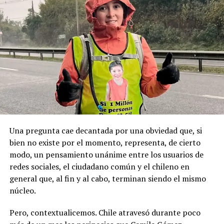
permanente y se haga justicia con esta posesión
locales, principalmente de derecha.
geopolítica que es tan importante”.
Pese a la gravedad a la gravedad de los hechos, no se
Recordemos que el 21 de Septiembre de 1883 se produjo
registraron declaraciones públicas de su partido ni
la Toma de Posesión del Estrecho de Magallanes, donde
sanciones políticas posteriores.
el capitán Juan Guillermos y 23 tripulantes a bordo de la
Goleta de Guerra Ancud de la Armada tomaron posesión
de estas tierras patagónicas donde izaron la bandera
nacional declarando este territorio como parte de Chile.
Una pregunta cae decantada por una obviedad que, si
bien no existe por el momento, representa, de cierto
modo, un pensamiento unánime entre los usuarios de
redes sociales, el ciudadano común y el chileno en
general que, al fin y al cabo, terminan siendo el mismo
núcleo.
Pero, contextualicemos. Chile atravesó durante poco