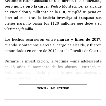
Reconoció haber abusado de una menor, fue condenado,
pero nunca pisó la cárcel. Pedro Montecinos, ex alcalde
de Puqueldón y militante de la UDI, cumplió su pena en
libertad mientras la justicia investiga si traspasó sus
bienes para no pagar los $120 millones que debe a su
víctima y familia.
Los hechos ocurrieron entre
marzo y fines de 2017
,
cuando Montecinos ejercía el cargo de alcalde, y fueron
denunciados en enero de 2019 ante la Fiscalía de Castro.
Durante la investigación, la víctima —una adolescente
de 13 años al momento de los abusos— entregó su
testimonio respaldado por informes psicológicos y
pericias del Servicio Médico Legal.
Ante la contundencia de los antecedentes, el imputado
CONTINUAR LEYENDO
aceptó los cargos
en un procedimiento abreviado,
reconociendo su responsabilidad en los hechos.
La condena y el cumplimiento en libertad