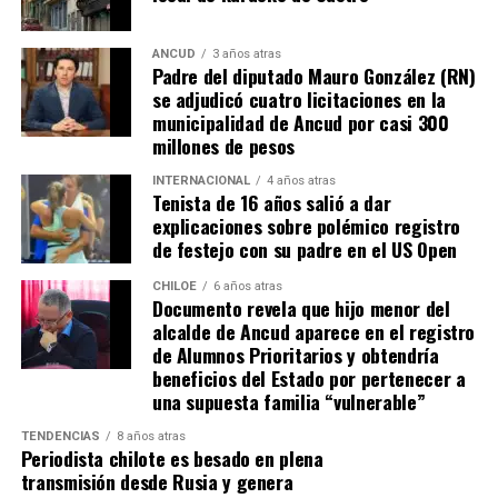
que, a diferencia del conocido dicho, en este caso, todos
los caminos conducen a… La Moneda y, mientras se
espera ese gesto por parte de la madre del pequeño
ANCUD
3 años atras
Padre del diputado Mauro González (RN)
Tomás, los pasos siguen quemando los pies de Fernando
se adjudicó cuatro licitaciones en la
en pos de que cada kilómetro recorrido, signifique más
municipalidad de Ancud por casi 300
que una llegada a Santiago, un arribo a la cura de su hijo
millones de pesos
Dante.
INTERNACIONAL
4 años atras
Tenista de 16 años salió a dar
Actualmente, Gómez se encuentra en Santiago
explicaciones sobre polémico registro
realizando trámites y participando como invitada en
de festejo con su padre en el US Open
distintos medios de comunicación. Aunque aún no tiene
una fecha exacta para su viaje a Estados Unidos, donde
CHILOE
6 años atras
Documento revela que hijo menor del
se administra el medicamento, indicó que esperan
alcalde de Ancud aparece en el registro
realizarlo «a mediados de junio».
de Alumnos Prioritarios y obtendría
beneficios del Estado por pertenecer a
Cabe destacar que, pese a que se logró reunir el dinero y,
una supuesta familia “vulnerable”
por ende, la meta se cumplió, continúan circulando por
TENDENCIAS
8 años atras
redes sociales, eventos a beneficios de Tomás Ross.
Periodista chilote es besado en plena
transmisión desde Rusia y genera
¿Como ayudar?