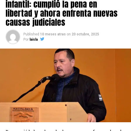
infantil: cumplió la pena en
libertad y ahora enfrenta nuevas
causas judiciales
Published
10 meses atras
on
20 octubre, 2025
Por
laisla