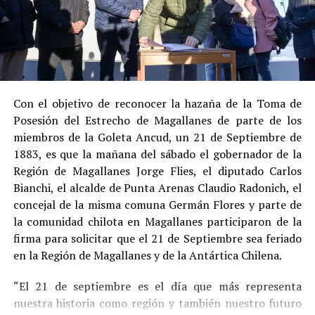
Su
conducta anterior irreprochable
, al no
registrar antecedentes penales previos.
Estas circunstancias jurídicas, sumadas al
procedimiento abreviado, redujeron la posibilidad de un
cumplimiento efectivo en recinto penitenciario.
Con el objetivo de reconocer la hazaña de la Toma de
Posesión del Estrecho de Magallanes de parte de los
Indemnización a la víctima y nueva investigación
miembros de la Goleta Ancud, un 21 de Septiembre de
por ocultamiento de bienes
1883, es que la mañana del sábado el gobernador de la
Región de Magallanes Jorge Flies, el diputado Carlos
En el ámbito civil, el
Juzgado de Letras de Castro
dictó
Bianchi, el alcalde de Punta Arenas Claudio Radonich, el
en
septiembre de 2023
una sentencia que obliga a
concejal de la misma comuna Germán Flores y parte de
Pedro Montecinos a
pagar una indemnización total de
la comunidad chilota en Magallanes participaron de la
$120 millones
por concepto de daño moral:
firma para solicitar que el 21 de Septiembre sea feriado
en la Región de Magallanes y de la Antártica Chilena.
$80 millones
a favor de la víctima.
“El 21 de septiembre es el día que más representa
$40 millones
a favor de su madre.
nuestra historia como región y también nuestro futuro
Sin embargo, la Fiscalía abrió una nueva línea