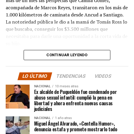
más de un mes las peripecias que Camila Gómez,
acompañada de Marcos Reyes, transitaron en los más de
1.000 kilómetros de caminata desde Ancud a Santiago.
La notoriedad pública le dio a la mamá de Tomás Ross lo
que buscaba, conseguir los $3.500 millones que
necesitaba para darle una oportunidad a la corta vida de
su hijo.
CONTINUAR LEYENDO
La solidaridad y empatía de los chilenos en cada paso
recorrido fue tanta que el objetivo no solo se alcanzó,
sino que se superó con creces. De hecho, el último
LO ÚLTIMO
TENDENCIAS
VIDEOS
cómputo dado a conocer reveló la suma total de
$3.689.545.200.
NACIONAL
10 meses atras
Ex alcalde de Puqueldón fue condenado por
abuso sexual infantil: cumplió la pena en
Según Camila Gómez, el excedente de casi $200
libertad y ahora enfrenta nuevas causas
millones sería destinado
para los costos médicos
judiciales
asociados al suministro del Elevidys «porque los 3.500
NACIONAL
1 año atras
millones
solo incluye el frasco del fármaco y no los
Miguel Ángel Alvarado, «Centella Humor»,
otros gastos relacionados con los tres meses del
denuncia estafa y promete mostrarlo todo