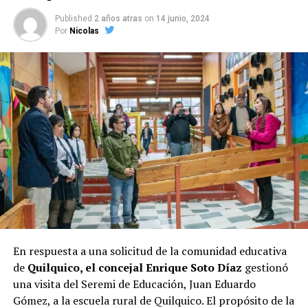
potencial mayor envergadura como lo sería la eventual
Published
2 años atras
on
14 junio, 2024
candidata a la presidencia, Evelyn Matthei
. Su gestión
Por
Nicolas
al frente del municipio parece haberle asegurado un
respaldo considerable entre los votantes, lo que se
refleja en la encuesta.
Las elecciones de octubre serán decisivas para Castro, y
los próximos días serán cruciales para todos los
candidatos en la recta final hacia las urnas.
En respuesta a una solicitud de la comunidad educativa
de
Quilquico, el concejal Enrique Soto Díaz
gestionó
una visita del Seremi de Educación, Juan Eduardo
Gómez, a la escuela rural de Quilquico. El propósito de la