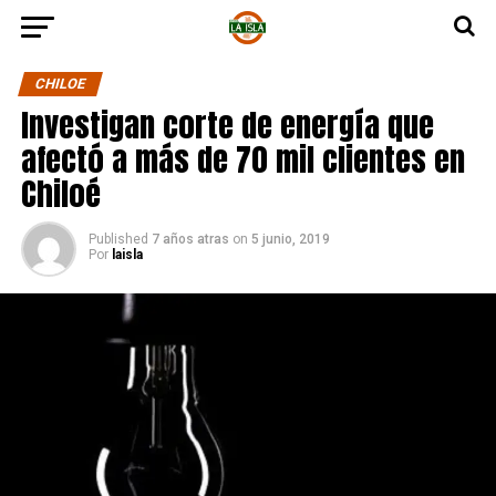
CHILOE
Investigan corte de energía que
afectó a más de 70 mil clientes en
Chiloé
Published
7 años atras
on
5 junio, 2019
Por
laisla