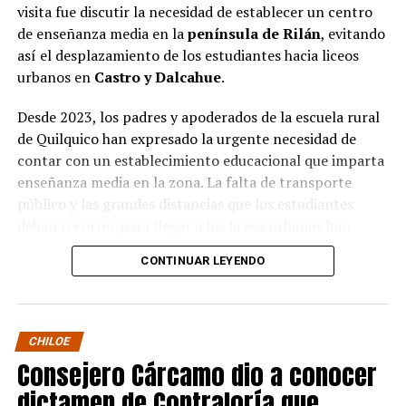
visita fue discutir la necesidad de establecer un centro
de enseñanza media en la
península de Rilán
, evitando
así el desplazamiento de los estudiantes hacia liceos
urbanos en
Castro y Dalcahue
.
Desde 2023, los padres y apoderados de la escuela rural
de Quilquico han expresado la urgente necesidad de
contar con un establecimiento educacional que imparta
enseñanza media en la zona. La falta de transporte
público y las grandes distancias que los estudiantes
deben recorrer para llegar a los liceos urbanos han
generado preocupaciones sobre el desapego familiar y el
CONTINUAR LEYENDO
aumento de la deserción escolar.
Durante la visita, el Seremi de Educación pudo conocer
de primera mano el proyecto educativo de la escuela, el
CHILOE
cual tiene una fuerte orientación cultural, ambiental e
Consejero Cárcamo dio a conocer
indígena. Los padres y apoderados presentaron sus
dictamen de Contraloría que
argumentos sobre la necesidad de avanzar en la