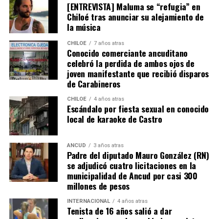
[ENTREVISTA] Maluma se “refugia” en
jurídicos, solo le faltaba la inscripción en el Conservador
Chiloé tras anunciar su alejamiento de
de Bienes Raíces, pero su tramitación fue rechazada.
la música
El Consejero Francisco Cárcamo insistió que el nuevo
CHILOE
7 años atras
dictamen de Contraloría es una buena noticia para
Conocido comerciante ancuditano
celebró la perdida de ambos ojos de
muchas familias que desde hace un tiempo venían
joven manifestante que recibió disparos
tramitando la regularización de sus sitios, aunque ahora
de Carabineros
también tendrán que responder con algunos requisitos
como por ejemplo tener un periodo de ocupación de la
CHILOE
4 años atras
Escándalo por fiesta sexual en conocido
propiedad por más de 5 años.
local de karaoke de Castro
“Efectivamente al interpretar el dictamen de
Contraloría, si bien es cierto, permite nuevamente
ANCUD
3 años atras
Padre del diputado Mauro González (RN)
sanear sitios, sobre la propiedad particular en el
se adjudicó cuatro licitaciones en la
sector rural específicamente, viene con algunas
municipalidad de Ancud por casi 300
precisiones y van a ser más rigurosos en la
millones de pesos
ocupación material, es decir, la persona que quiera
sanear tiene que tener un inmueble construido
INTERNACIONAL
4 años atras
Tenista de 16 años salió a dar
sobre el sitio, tiene que estar cerrado, tiene que