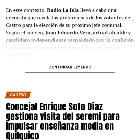
En este contexto,
Radio La Isla
llevó a cabo una
encuesta que revela las preferencias de los votantes de
Castro para la elección de su próximo jefe comunal.
Según el sondeo,
Juan Eduardo Vera, actual alcalde y
candidato independiente respaldado por la coalición
Chile Vamos, lidera la intención de voto con un
sólido 50%.
CONTINUAR LEYENDO
Baltazar Elgueta, candidato del Partido Socialista
(PS) por la coalición Contigo Chile Mejor, sigue en
segundo lugar con un 41% de apoyo, mientras que
Jaime Guerrero, candidato independiente por el
CASTRO
Partido socialcristiano, se sitúa en un distante 9%.
Concejal Enrique Soto Díaz
Estos resultados confirman, de algún modo, pese a que
gestiona visita del seremi para
no sean concluyentes, la fuerte presencia de Vera en la
impulsar enseñanza media en
política local, donde ha ejercido un liderazgo
Quilquico
significativo, respaldando su figura en otras de