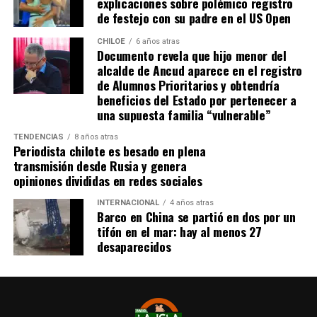
explicaciones sobre polémico registro
estar conectado idealmente a los servicios básicos,
de festejo con su padre en el US Open
idealmente a agua potable, luz eléctrica y tener
dominio de ocupación material por más de 5 años,
CHILOE
6 años atras
Documento revela que hijo menor del
como lo dice la Ley”,
recalcó el consejero de la
alcalde de Ancud aparece en el registro
provincia de Chiloé.
de Alumnos Prioritarios y obtendría
beneficios del Estado por pertenecer a
Cabe recordar que el consejero Francisco Cárcamo había
una supuesta familia “vulnerable”
planteado esta inquietud el pasado 20 de marzo en el
TENDENCIAS
8 años atras
Consejo Regional, logrando el acuerdo de todos los
Periodista chilote es besado en plena
consejeros para oficiar al Ministerio del ramo e invitar a
transmisión desde Rusia y genera
la Seremi de Bienes Nacionales para informar de la
opiniones divididas en redes sociales
situación.
INTERNACIONAL
4 años atras
Barco en China se partió en dos por un
El personero indicó que la aplicación del dictamen de
tifón en el mar: hay al menos 27
Contraloría había generado una tremenda
desaparecidos
contradicción entre ministerios, dado que por un lado el
Ministerio de Bienes Nacionales no entregaba títulos de
dominio y por otra parte el Ministerio de Vivienda
llamaba a postular a subsidios habitaciones rurales,