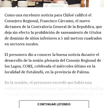
Soto Díaz también destacó su continuo apoyo a la
comunidad:
«En paralelo, he estado acompañando a
Como una excelente noticia para Chiloé calificó el
la comunidad en lo que fue su presentación al
Consejero Regional, Francisco Cárcamo, el nuevo
concejo municipal, donde ya evaluamos aportar a
dictamen de la Contraloría General de la Republica, que
este sueño con la futura compra de un terreno que
deja sin efecto la prohibición de saneamiento de títulos
permita el crecimiento de la escuela y así poder
de dominio de sitios inferiores a 5 mil metros cuadrados
albergar la enseñanza media que todos anhelamos.»
en sectores rurales.
«Es un orgullo aportar al sueño educativo de esta
El personero dio a conocer la buena noticia durante el
comunidad. Desde su equipo profesional han hecho
desarrollo de la sesión plenaria del Consejo Regional de
invaluables aportes a nuestra identidad. Son un
los Lagos, CORE, celebrada el miércoles último en la
grupo fantástico, con grandes liderazgos que hoy son
localidad de Futaleufú, en la provincia de Palena.
pioneros y vanguardistas en la educación rural de
nuestro país,»
concluyó.
En la ocasión, el personero recordó que había una
indicación de Contraloría que impedía a muchas familias
La gestión de Soto y la visita del Seremi de Educación
no poder regularizar sus pequeñas propiedades que eran
representan un paso significativo hacia la mejora y
inferiores a 5 mil metros cuadrados, pero fue el mismo
expansión de la educación en la península de Rilán,
CONTINUAR LEYENDO
organismo contralor que dispuso de otro dictamen la