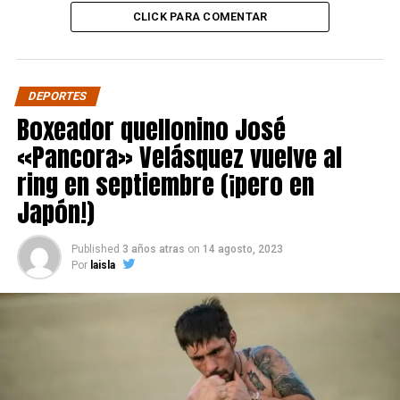
CLICK PARA COMENTAR
DEPORTES
Boxeador quellonino José
«Pancora» Velásquez vuelve al
ring en septiembre (¡pero en
Japón!)
Published
3 años atras
on
14 agosto, 2023
Por
laisla