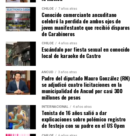
trabajo al portero
Franco Armani
, aunque la gran
figura fue el guardametas visitante,
‘Chiquito’ Romero
,
CHILOE
7 años atras
Conocido comerciante ancuditano
quien tuvo tres intervenciones notables.
celebró la perdida de ambos ojos de
joven manifestante que recibió disparos
River buscaba de todas las maneras abrir el marcador,
de Carabineros
pero algo siempre se lo impedía. A los 12′ del segundo
tiempo, Nicolás De la Cruz sacó un remate tremendo de
CHILOE
4 años atras
Escándalo por fiesta sexual en conocido
media distancia que llevaba destino de gol, pero que
local de karaoke de Castro
‘Chiquito’ con un manotazo salvador, mandó al córner.
Luego,
Pablo Solari
, exjugador de Colo Colo, definió
ANCUD
3 años atras
Padre del diputado Mauro González (RN)
cruzado y la pelota pegó en el segundo palo. Era un
se adjudicó cuatro licitaciones en la
anticipo de lo ocurriría en los minutos finales.
municipalidad de Ancud por casi 300
millones de pesos
A los 90+2 minutos, el juez Darío Herrera cobró penal a
favor del elenco ‘millonario’, por una falta contra el
INTERNACIONAL
4 años atras
Tenista de 16 años salió a dar
‘Pibe’ Solari quien se anticipó a su marcador.
El
explicaciones sobre polémico registro
colombiano Miguel Borja transformó la pena
de festejo con su padre en el US Open
máxima en gol
.
CHILOE
6 años atras