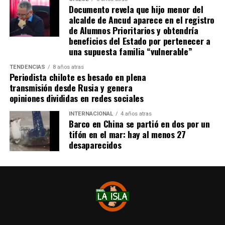
Documento revela que hijo menor del
Tras el tanto del delantero ‘cafetalero’, los jugadores
alcalde de Ancud aparece en el registro
visitantes arremetieron contra sus rivales
de Alumnos Prioritarios y obtendría
argumentando que un jugador de River
(Agustín
beneficios del Estado por pertenecer a
Palavecino)
les gritó el festejo en la cara.
una supuesta familia “vulnerable”
Tras los incidentes,
Palavecino fue expulsado en
TENDENCIAS
8 años atras
Periodista chilote es besado en plena
River
. En Boca, en tanto, vieron la roja
Miguel Ángel
transmisión desde Rusia y genera
Merentiel, Ezequiel Fernández y Nicolás Valentini
.
opiniones divididas en redes sociales
Fuente:
Bio Bio
INTERNACIONAL
4 años atras
Barco en China se partió en dos por un
tifón en el mar: hay al menos 27
desaparecidos