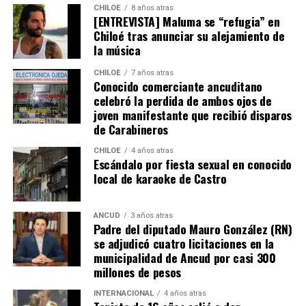
anterior.
Puerto Montt,
por su parte, habría recibido un
CHILOE
8 años atras
93% más de fondos en igual periodo. También se
[ENTREVISTA] Maluma se “refugia” en
Chiloé tras anunciar su alejamiento de
subrayan inversiones emblemáticas en la región, como
la música
la construcción de nuevos edificios consistoriales en
Chaitén y Dalcahue
, ambos financiados en un 60% por
CHILOE
7 años atras
la Subdere, con más de 5.900 millones de pesos y 4.400
Conocido comerciante ancuditano
celebró la perdida de ambos ojos de
millones de pesos, respectivamente.
joven manifestante que recibió disparos
de Carabineros
La minuta afirma que estos avances reflejan una apuesta
por la equidad territorial, y que se continuará apoyando
CHILOE
4 años atras
Escándalo por fiesta sexual en conocido
a las comunas con mayores necesidades, aunque en la
local de karaoke de Castro
práctica, los alcaldes coinciden en que el actual
escenario genera incertidumbre y podría traducirse en
la paralización de iniciativas prioritarias para el
ANCUD
3 años atras
Padre del diputado Mauro González (RN)
desarrollo local.
se adjudicó cuatro licitaciones en la
municipalidad de Ancud por casi 300
“Se
guimos trabajando con esperanza, pero sin
millones de pesos
certezas”
, concluyó el alcalde de Quemchi, reflejando el
sentimiento generalizado entre los ediles de Chiloé ante
INTERNACIONAL
4 años atras