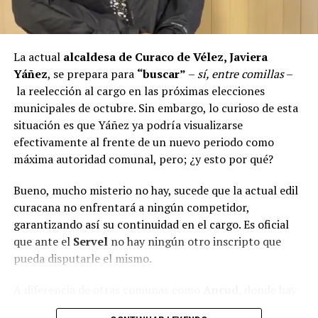
proyectos elegibles tanto en PMU como en PMB, pero
que hasta la fecha no han recibido respuesta clara sobre
si se entregarán los recursos.
“Preocupa esta situación,
estos son proyectos que vienen trabajándose desde
La actual
alcaldesa de Curaco de Vélez, Javiera
hace tiempo y que hoy están en riesgo por la falta de
Yáñez
, se prepara para
“buscar”
–
sí, entre comillas
–
financiamiento”,
declaró.
la reelección al cargo en las próximas elecciones
municipales de octubre. Sin embargo, lo curioso de esta
En la comuna de
Curaco de Vélez, la alcaldesa Javiera
situación es que Yáñez ya podría visualizarse
Yáñez
indicó que históricamente la Subdere ha apoyado
efectivamente al frente de un nuevo periodo como
a los municipios en diversos proyectos y que confía en
máxima autoridad comunal, pero; ¿y esto por qué?
que durante el año se asignen nuevos recursos, aunque
reconoció una disminución evidente en comparación
Bueno, mucho misterio no hay, sucede que la actual edil
con ejercicios anteriores. Señaló que su administración
curacana no enfrentará a ningún competidor,
ha presentado iniciativas por más de 200 millones de
garantizando así su continuidad en el cargo. Es oficial
pesos en distintas líneas de financiamiento, y que, pese
que ante el
Servel
no hay ningún otro inscripto que
a los esfuerzos, los fondos aún no han llegado,
pueda disputarle el mismo.
generando preocupación en su equipo municipal.
A diferencia de otras comunas como
Ancud
, donde hay
Desde
Puqueldón, el alcalde Alejandro Cárdenas
seis postulantes, o
Castro
, con tres candidatos, en