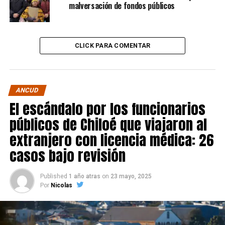
malversación de fondos públicos
CLICK PARA COMENTAR
ANCUD
El escándalo por los funcionarios
públicos de Chiloé que viajaron al
extranjero con licencia médica: 26
casos bajo revisión
Published
1 año atras
on
23 mayo, 2025
Por
Nicolas