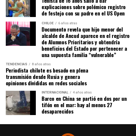
Tenista de 16 años salió a dar
la disminución de recursos provenientes de la Subdere.
explicaciones sobre polémico registro
de festejo con su padre en el US Open
CHILOE
6 años atras
Documento revela que hijo menor del
alcalde de Ancud aparece en el registro
de Alumnos Prioritarios y obtendría
beneficios del Estado por pertenecer a
una supuesta familia “vulnerable”
TENDENCIAS
8 años atras
Periodista chilote es besado en plena
transmisión desde Rusia y genera
opiniones divididas en redes sociales
INTERNACIONAL
4 años atras
Barco en China se partió en dos por un
tifón en el mar: hay al menos 27
desaparecidos