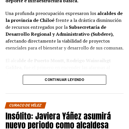
deporte e infraestructura básica.
Una profunda preocupación expresaron los
alcaldes de
la provincia de Chiloé
frente a la drástica disminución
de recursos entregados por la
Subsecretaría de
Desarrollo Regional y Administrativo (Subdere)
,
afectando directamente la viabilidad de proyectos
esenciales para el bienestar y desarrollo de sus comunas.
El alca
lde de Puerto Montt, Rodrigo Wainraihgt
Galilea
, fue el primero en encender las alarmas al
denunciar públicamente que la Subdere no cuenta con
CONTINUAR LEYENDO
fondos para financiar iniciativas del Programa de
Mejoramiento Urbano (PMU) ni del Programa de
Mejoramiento de Barrios (PMB), a pesar de que muchas
ya estaban declaradas elegibles.
“Por primera vez en la
CURACO DE VÉLEZ
historia, la Subdere no tiene recursos para estos
Insólito: Javiera Yáñez asumirá
programas fundamentales”,
afirmó el edil de la capital
nuevo periodo como alcaldesa
regional de Los Lagos.