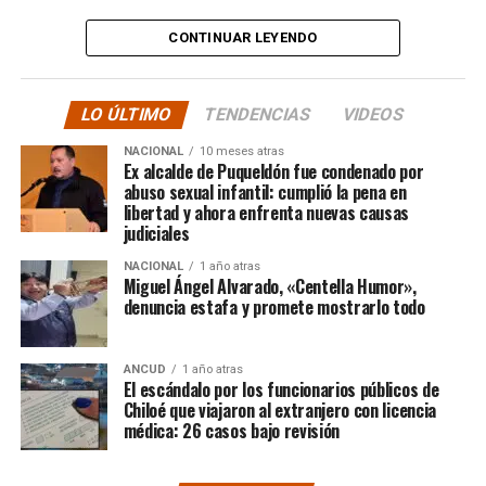
“
Desde ya comienzo en
tele y donde sea para
CONTINUAR LEYENDO
hacer justicia.”
LO ÚLTIMO
TENDENCIAS
VIDEOS
El posteo cierra con un mensaje de agradecimiento a
NACIONAL
10 meses atras
quienes lo han acompañado desde que compartió lo
Ex alcalde de Puqueldón fue condenado por
ocurrido:
abuso sexual infantil: cumplió la pena en
libertad y ahora enfrenta nuevas causas
judiciales
“Gracias a todos por el
NACIONAL
1 año atras
apoyo!!!!”
Miguel Ángel Alvarado, «Centella Humor»,
denuncia estafa y promete mostrarlo todo
Por el momento, las personas aludidas no han emitido
ANCUD
1 año atras
declaraciones públicas. La historia, según Centella,
El escándalo por los funcionarios públicos de
recién comienza y, el mencionado posteo, ha generado
Chiloé que viajaron al extranjero con licencia
médica: 26 casos bajo revisión
comentarios de todo tipo, en su gran mayoría, a favor
del humorista de Punta Arenas.