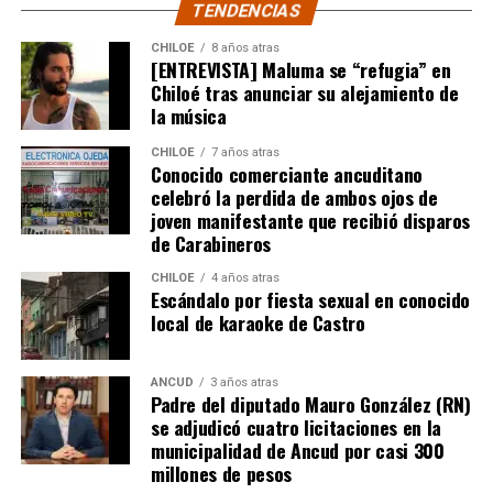
TENDENCIAS
CHILOE
8 años atras
[ENTREVISTA] Maluma se “refugia” en
Chiloé tras anunciar su alejamiento de
la música
CHILOE
7 años atras
Conocido comerciante ancuditano
celebró la perdida de ambos ojos de
joven manifestante que recibió disparos
de Carabineros
CHILOE
4 años atras
Escándalo por fiesta sexual en conocido
local de karaoke de Castro
ANCUD
3 años atras
Padre del diputado Mauro González (RN)
se adjudicó cuatro licitaciones en la
municipalidad de Ancud por casi 300
millones de pesos