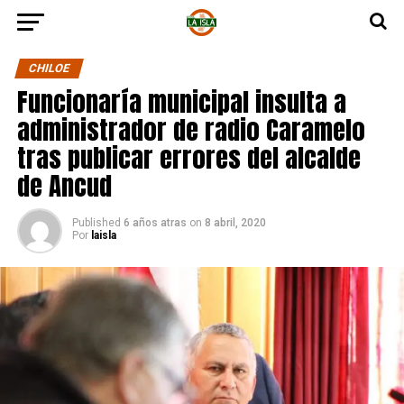
CHILOE
Funcionaría municipal insulta a
administrador de radio Caramelo
tras publicar errores del alcalde
de Ancud
Published
6 años atras
on
8 abril, 2020
Por
laisla