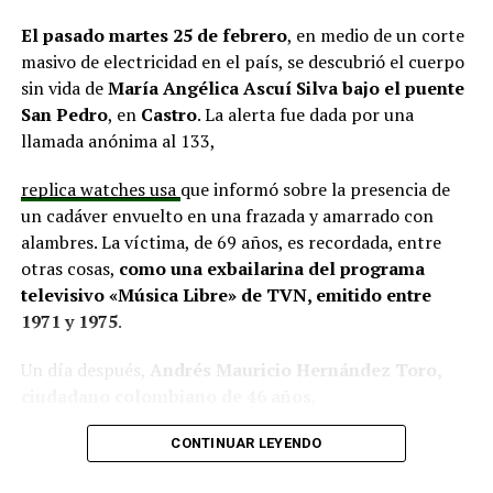
situación similar, señalando que en su comuna tienen
proyectos elegibles tanto en PMU como en PMB, pero
El pasado martes 25 de febrero
, en medio de un corte
que hasta la fecha no han recibido respuesta clara sobre
masivo de electricidad en el país, se descubrió el cuerpo
si se entregarán los recursos.
“Preocupa esta situación,
sin vida de
María Angélica Ascuí Silva
bajo el puente
estos son proyectos que vienen trabajándose desde
San Pedro
, en
Castro
. La alerta fue dada por una
hace tiempo y que hoy están en riesgo por la falta de
llamada anónima al 133,
financiamiento”,
declaró.
replica watches usa
que informó sobre la presencia de
En la comuna de
Curaco de Vélez, la alcaldesa Javiera
un cadáver envuelto en una frazada y amarrado con
Yáñez
indicó que históricamente la Subdere ha apoyado
alambres. La víctima, de 69 años, es recordada, entre
a los municipios en diversos proyectos y que confía en
otras cosas,
como una exbailarina del programa
que durante el año se asignen nuevos recursos, aunque
televisivo «Música Libre» de TVN, emitido entre
reconoció una disminución evidente en comparación
1971 y 1975
.
con ejercicios anteriores. Señaló que su administración
ha presentado iniciativas por más de 200 millones de
Un día después,
Andrés Mauricio Hernández Toro,
pesos en distintas líneas de financiamiento, y que, pese
ciudadano colombiano de 46 años
,
a los esfuerzos, los fondos aún no han llegado,
panerai copy
se entregó voluntariamente a la Segunda
generando preocupación en su equipo municipal.
CONTINUAR LEYENDO
Comisaría de Carabineros de Castro, confesando el