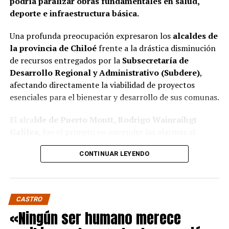
podría paralizar obras fundamentales en salud,
deporte e infraestructura básica.
Una profunda preocupación expresaron los
alcaldes de
la provincia de Chiloé
frente a la drástica disminución
de recursos entregados por la
Subsecretaría de
Desarrollo Regional y Administrativo (Subdere)
,
afectando directamente la viabilidad de proyectos
esenciales para el bienestar y desarrollo de sus comunas.
El alca
lde de Puerto Montt, Rodrigo Wainraihgt
Galilea
, fue el primero en encender las alarmas al
denunciar públicamente que la Subdere no cuenta con
CONTINUAR LEYENDO
fondos para financiar iniciativas del Programa de
Mejoramiento Urbano (PMU) ni del Programa de
Mejoramiento de Barrios (PMB), a pesar de que muchas
ya estaban declaradas elegibles.
“Por primera vez en la
CASTRO
historia, la Subdere no tiene recursos para estos
«Ningún ser humano merece
programas fundamentales”,
afirmó el edil de la capital