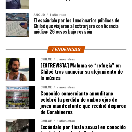
Fuente: El Insular
El ‘Millonario’ fue quien dominó las acciones a lo largo
ANCUD
1 año atras
del encuentro y quien generó las chances más claras,
El escándalo por los funcionarios públicos de
pero no estuvo fino a la hora de convertir.
Chiloé que viajaron al extranjero con licencia
médica: 26 casos bajo revisión
El cuadro ‘Xeneize’, por su parte, resistió hasta último
momento y solo a través de Sebastián Villa tuvo alguna
TENDENCIAS
oportunidad de gol.
CHILOE
8 años atras
[ENTREVISTA] Maluma se “refugia” en
Tras un primer tiempo donde los locales dominaron,
Chiloé tras anunciar su alejamiento de
Boca reaccionó en la segunda mitad para darle algo de
la música
trabajo al portero
Franco Armani
, aunque la gran
figura fue el guardametas visitante,
‘Chiquito’ Romero
,
CHILOE
7 años atras
Conocido comerciante ancuditano
quien tuvo tres intervenciones notables.
celebró la perdida de ambos ojos de
joven manifestante que recibió disparos
River buscaba de todas las maneras abrir el marcador,
de Carabineros
pero algo siempre se lo impedía. A los 12′ del segundo
tiempo, Nicolás De la Cruz sacó un remate tremendo de
CHILOE
4 años atras
Escándalo por fiesta sexual en conocido
media distancia que llevaba destino de gol, pero que