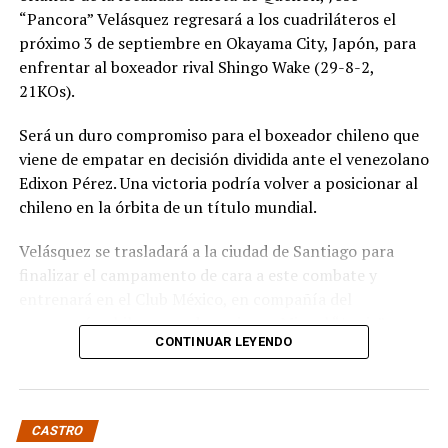
“Pancora” Velásquez regresará a los cuadriláteros el
próximo 3 de septiembre en Okayama City, Japón, para
enfrentar al boxeador rival Shingo Wake (29-8-2,
21KOs).
Será un duro compromiso para el boxeador chileno que
viene de empatar en decisión dividida ante el venezolano
Edixon Pérez. Una victoria podría volver a posicionar al
chileno en la órbita de un título mundial.
Velásquez se trasladará a la ciudad de Santiago para
finalizar el campamento de cara a este combate y
entrenará en el Club México, en compañía del
excampeón chileno y sudamericano Miguel “Aguja”
CONTINUAR LEYENDO
González que estará en la esquina del púgil de Quellón.
Wake es un experimentado boxeador de 36 años que
tiene dentro de sus rivales más notables al japonés
CASTRO
Takuma Inoue. Si bien nunca ha disputado un título