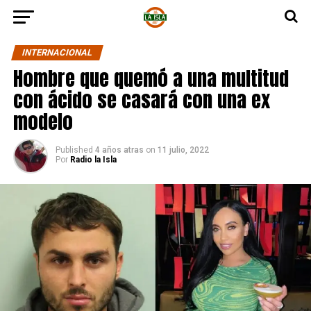
INTERNACIONAL
Hombre que quemó a una multitud
con ácido se casará con una ex
modelo
Published
4 años atras
on
11 julio, 2022
Por
Radio la Isla