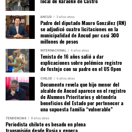
local de karaoke de Castro
‘Chiquito’ con un manotazo salvador, mandó al córner.
Luego,
Pablo Solari
, exjugador de Colo Colo, definió
ANCUD
3 años atras
Padre del diputado Mauro González (RN)
cruzado y la pelota pegó en el segundo palo. Era un
se adjudicó cuatro licitaciones en la
anticipo de lo ocurriría en los minutos finales.
municipalidad de Ancud por casi 300
millones de pesos
A los 90+2 minutos, el juez Darío Herrera cobró penal a
favor del elenco ‘millonario’, por una falta contra el
INTERNACIONAL
4 años atras
Tenista de 16 años salió a dar
‘Pibe’ Solari quien se anticipó a su marcador.
El
explicaciones sobre polémico registro
colombiano Miguel Borja transformó la pena
de festejo con su padre en el US Open
máxima en gol
.
CHILOE
6 años atras
Documento revela que hijo menor del
Tras el tanto del delantero ‘cafetalero’, los jugadores
alcalde de Ancud aparece en el registro
visitantes arremetieron contra sus rivales
de Alumnos Prioritarios y obtendría
argumentando que un jugador de River
(Agustín
beneficios del Estado por pertenecer a
Palavecino)
les gritó el festejo en la cara.
una supuesta familia “vulnerable”
Tras los incidentes,
Palavecino fue expulsado en
TENDENCIAS
8 años atras
Periodista chilote es besado en plena
River
. En Boca, en tanto, vieron la roja
Miguel Ángel
transmisión desde Rusia y genera