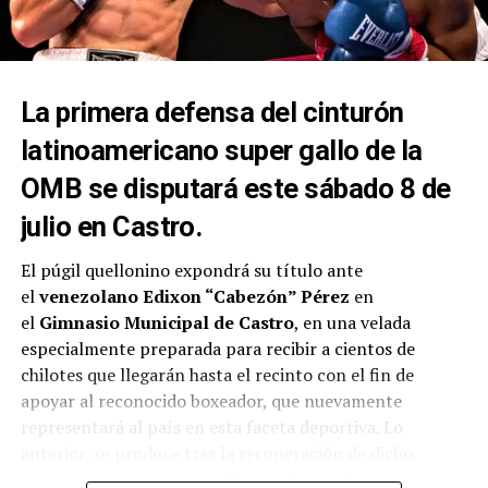
La primera defensa del cinturón
latinoamericano super gallo de la
OMB se disputará este sábado 8 de
julio en Castro.
El púgil quellonino expondrá su título ante
el
venezolano Edixon “Cabezón” Pérez
en
el
Gimnasio Municipal de Castro
, en una velada
especialmente preparada para recibir a cientos de
chilotes que llegarán hasta el recinto con el fin de
apoyar al reconocido boxeador, que nuevamente
representará al país en esta faceta deportiva. Lo
anterior, se produce tras la recuperación de dicho
campeonato por parte del
boxeador chileno
, el pasado