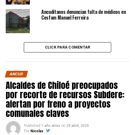
Ancuditanos denuncian falta de médicos en
Cesfam Manuel Ferreira
CLICK PARA COMENTAR
ANCUD
Alcaldes de Chiloé preocupados
por recorte de recursos Subdere:
alertan por freno a proyectos
comunales claves
Published
1 año atras
on
29 abril, 2025
Por
Nicolas