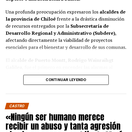
Una profunda preocupación expresaron los
alcaldes de
la provincia de Chiloé
frente a la drástica disminución
de recursos entregados por la
Subsecretaría de
Desarrollo Regional y Administrativo (Subdere)
,
afectando directamente la viabilidad de proyectos
esenciales para el bienestar y desarrollo de sus comunas.
El alca
lde de Puerto Montt, Rodrigo Wainraihgt
Galilea
, fue el primero en encender las alarmas al
denunciar públicamente que la Subdere no cuenta con
CONTINUAR LEYENDO
fondos para financiar iniciativas del Programa de
Mejoramiento Urbano (PMU) ni del Programa de
Mejoramiento de Barrios (PMB), a pesar de que muchas
ya estaban declaradas elegibles.
“Por primera vez en la
CASTRO
historia, la Subdere no tiene recursos para estos
«Ningún ser humano merece
programas fundamentales”,
afirmó el edil de la capital
recibir un abuso y tanta agresión
regional de Los Lagos.