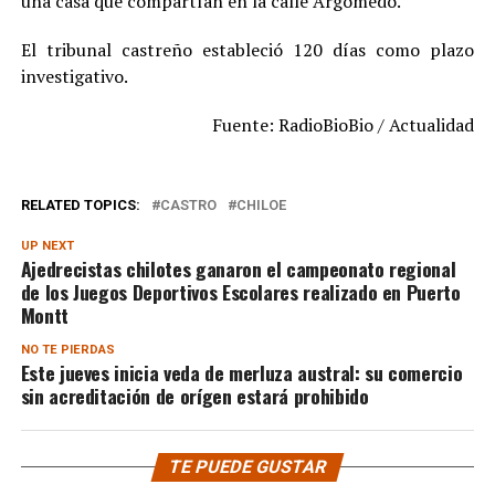
una casa que compartían en la calle Argomedo.
El tribunal castreño estableció 120 días como plazo
investigativo.
Fuente: RadioBioBio / Actualidad
RELATED TOPICS:
CASTRO
CHILOE
UP NEXT
Ajedrecistas chilotes ganaron el campeonato regional
de los Juegos Deportivos Escolares realizado en Puerto
Montt
NO TE PIERDAS
Este jueves inicia veda de merluza austral: su comercio
sin acreditación de orígen estará prohibido
TE PUEDE GUSTAR