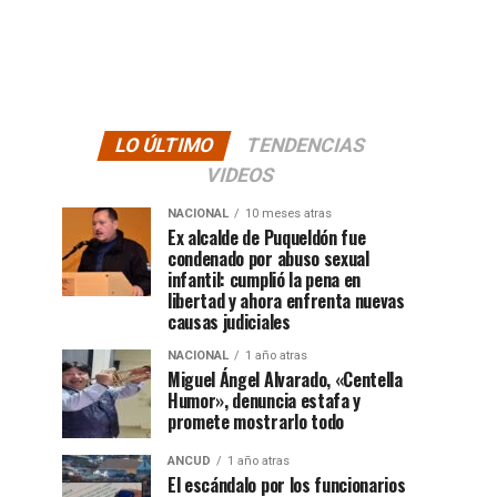
LO ÚLTIMO
TENDENCIAS
VIDEOS
NACIONAL
10 meses atras
Ex alcalde de Puqueldón fue
condenado por abuso sexual
infantil: cumplió la pena en
libertad y ahora enfrenta nuevas
causas judiciales
NACIONAL
1 año atras
Miguel Ángel Alvarado, «Centella
Humor», denuncia estafa y
promete mostrarlo todo
ANCUD
1 año atras
El escándalo por los funcionarios