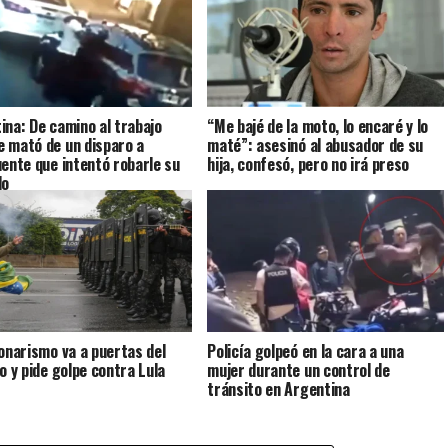
ina: De camino al trabajo
“Me bajé de la moto, lo encaré y lo
 mató de un disparo a
maté”: asesinó al abusador de su
uente que intentó robarle su
hija, confesó, pero no irá preso
lo
sonarismo va a puertas del
Policía golpeó en la cara a una
to y pide golpe contra Lula
mujer durante un control de
tránsito en Argentina