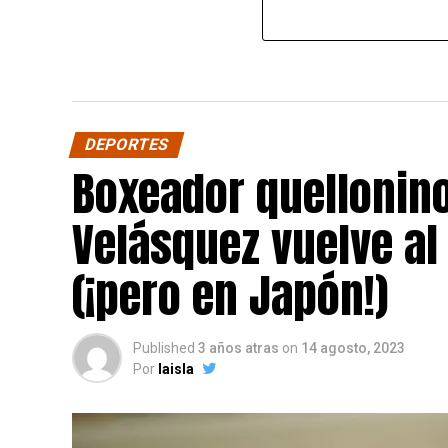
DEPORTES
Boxeador quellonin
Velásquez vuelve al
(¡pero en Japón!)
Published
3 años atras
on
14 agosto, 2023
Por
laisla