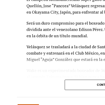
Quellón, Jose “Pancora” Velásquez regresa
en Okayama City, Japón, para enfrentar al
Será un duro compromiso para el boxeador
dividida ante el venezolano Edixon Pérez. 
en la órbita de un título mundial.
Velásquez se trasladará a la ciudad de San
combate y entrenará en el Club México, 
Miguel “Aguja” González que estará en la 
Wake es un experimentado boxeador de 36 
al japonés Takuma Inoue. Si bien nunca ha
de su país y ha peleado por distintos títul
CONT
Pancora Velásquez viajará el próximo 29 de
en el Convex Okayama y que es promovid