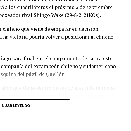
rá a los cuadriláteros el próximo 3 de septiembre
 boxeador rival Shingo Wake (29-8-2, 21KOs).
 chileno que viene de empatar en decisión
Una victoria podría volver a posicionar al chileno
tiago para finalizar el campamento de cara a este
en compañía del excampeón chileno y sudamericano
esquina del púgil de Quellón.
años que tiene dentro de sus rivales más notables
 disputado un título mundial, sí ha sido campeón
os internacionales.
INUAR LEYENDO
 agosto para participar del evento que se realizará
o por Kameda Promotions.