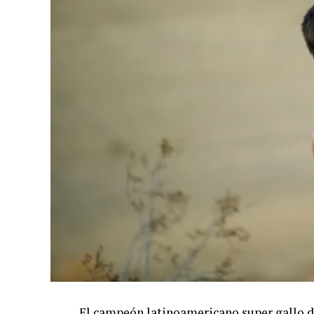
El campeón latinoamericano super gallo de