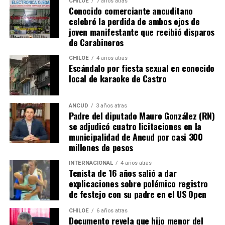
CHILOE
7 años atras
Conocido comerciante ancuditano
grandes” diferencias?
celebró la perdida de ambos ojos de
joven manifestante que recibió disparos
Voces al unísono se escuchan y se repiten en redes
de Carabineros
sociales, el pedido de donar ese excedente al Dante Jara
resuena desde todo Chiloé, cuna del apoyo recibido por
CHILOE
4 años atras
Escándalo por fiesta sexual en conocido
parte de Camila Gómez, hasta nuestro lejano norte. Es
local de karaoke de Castro
que, a diferencia del conocido dicho, en este caso, todos
los caminos conducen a… La Moneda y, mientras se
espera ese gesto por parte de la madre del pequeño
ANCUD
3 años atras
Padre del diputado Mauro González (RN)
Tomás, los pasos siguen quemando los pies de Fernando
se adjudicó cuatro licitaciones en la
en pos de que cada kilómetro recorrido, signifique más
municipalidad de Ancud por casi 300
que una llegada a Santiago, un arribo a la cura de su hijo
millones de pesos
Dante.
INTERNACIONAL
4 años atras
Tenista de 16 años salió a dar
Actualmente, Gómez se encuentra en Santiago
explicaciones sobre polémico registro
realizando trámites y participando como invitada en
de festejo con su padre en el US Open
distintos medios de comunicación. Aunque aún no tiene
una fecha exacta para su viaje a Estados Unidos, donde
CHILOE
6 años atras
Documento revela que hijo menor del
se administra el medicamento, indicó que esperan