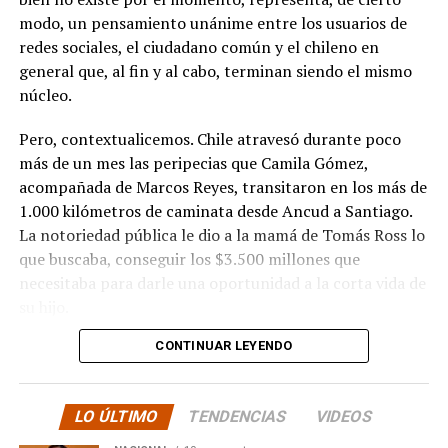
modo, un pensamiento unánime entre los usuarios de
redes sociales, el ciudadano común y el chileno en
general que, al fin y al cabo, terminan siendo el mismo
núcleo.
Pero, contextualicemos. Chile atravesó durante poco
más de un mes las peripecias que Camila Gómez,
acompañada de Marcos Reyes, transitaron en los más de
1.000 kilómetros de caminata desde Ancud a Santiago.
La notoriedad pública le dio a la mamá de Tomás Ross lo
que buscaba, conseguir los $3.500 millones que
necesitaba para darle una oportunidad a la corta vida de
su hijo.
CONTINUAR LEYENDO
La solidaridad y empatía de los chilenos en cada paso
recorrido fue tanta que el objetivo no solo se alcanzó,
sino que se superó con creces. De hecho, el último
LO ÚLTIMO
TENDENCIAS
VIDEOS
cómputo dado a conocer reveló la suma total de
$3.689.545.200.