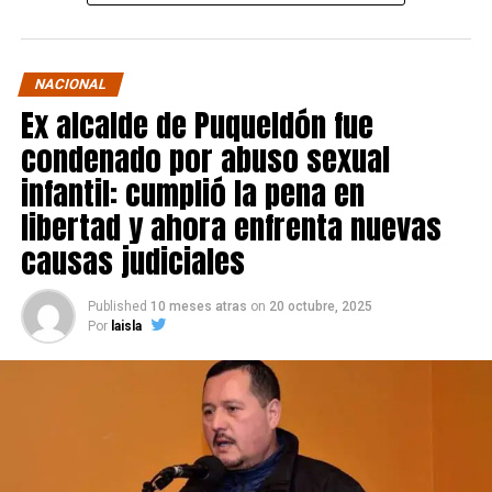
NACIONAL
Ex alcalde de Puqueldón fue
condenado por abuso sexual
infantil: cumplió la pena en
libertad y ahora enfrenta nuevas
causas judiciales
Published
10 meses atras
on
20 octubre, 2025
Por
laisla