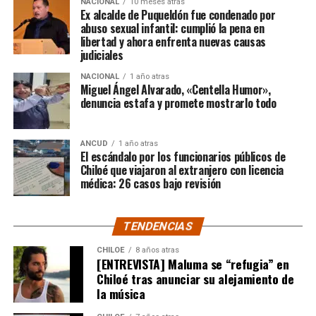
NACIONAL
10 meses atras
Ex alcalde de Puqueldón fue condenado por
abuso sexual infantil: cumplió la pena en
Según Camila Gómez, el excedente de casi $200
libertad y ahora enfrenta nuevas causas
millones sería destinado
para los costos médicos
judiciales
asociados al suministro del Elevidys «porque los 3.500
NACIONAL
1 año atras
millones
solo incluye el frasco del fármaco y no los
Miguel Ángel Alvarado, «Centella Humor»,
otros gastos relacionados con los tres meses del
denuncia estafa y promete mostrarlo todo
tratamiento
«, indicó a Meganonoticias.cl
Pero, volviendo al principio, damos curso a una solicitud
ANCUD
1 año atras
El escándalo por los funcionarios públicos de
imposible de especificar con exactitud pero que un
Chiloé que viajaron al extranjero con licencia
simple chequeo de los ánimos de la gente, se puede ver
médica: 26 casos bajo revisión
como un anhelo mayúsculo el hecho de que esos casi
$200 millones sean destinados para Dante Jara, el
TENDENCIAS
pequeño de año y medio cuyo padecimiento es el mismo
de Tomás Ross y, por si fuera poco, su padre, Fernando,
CHILOE
8 años atras
[ENTREVISTA] Maluma se “refugia” en
emprendió una caminata de Arica a Santiago para
Chiloé tras anunciar su alejamiento de
conseguir tal fin. Entonces, ¿quién mejor que Camila
la música
Gómez para ponerse en el lugar de quien comparte su
misma realidad, el Duchenne, salvando las “pequeñas