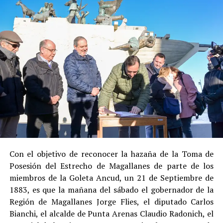
Social de Gendarmería.
Entre las razones que permitieron esta medida, según la
Justicia, se consideraron dos
atenuantes
:
Su
colaboración sustancial con la investigación
,
al admitir los hechos.
Su
conducta anterior irreprochable
, al no
registrar antecedentes penales previos.
Estas circunstancias jurídicas, sumadas al
procedimiento abreviado, redujeron la posibilidad de un
cumplimiento efectivo en recinto penitenciario.
Con el objetivo de reconocer la hazaña de la Toma de
Posesión del Estrecho de Magallanes de parte de los
Indemnización a la víctima y nueva investigación
miembros de la Goleta Ancud, un 21 de Septiembre de
por ocultamiento de bienes
1883, es que la mañana del sábado el gobernador de la
Región de Magallanes Jorge Flies, el diputado Carlos
En el ámbito civil, el
Juzgado de Letras de Castro
dictó
Bianchi, el alcalde de Punta Arenas Claudio Radonich, el
en
septiembre de 2023
una sentencia que obliga a