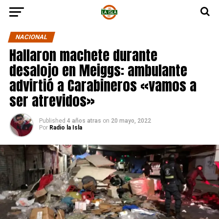
NACIONAL
Hallaron machete durante
desalojo en Meiggs: ambulante
advirtió a Carabineros «vamos a
ser atrevidos»
Published
4 años atras
on
20 mayo, 2022
Por
Radio la Isla