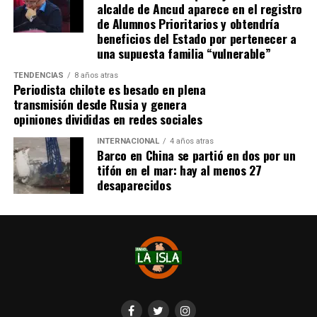
alcalde de Ancud aparece en el registro
realizarlo «a mediados de junio».
de Alumnos Prioritarios y obtendría
beneficios del Estado por pertenecer a
Cabe destacar que, pese a que se logró reunir el dinero y,
una supuesta familia “vulnerable”
por ende, la meta se cumplió, continúan circulando por
TENDENCIAS
8 años atras
redes sociales, eventos a beneficios de Tomás Ross.
Periodista chilote es besado en plena
transmisión desde Rusia y genera
¿Como ayudar?
opiniones divididas en redes sociales
Instagram, Dante_contra_duchenne
INTERNACIONAL
4 años atras
Fernando Jara (padre)
Barco en China se partió en dos por un
19.968.680-1
tifón en el mar: hay al menos 27
Banco Falabella, cuenta corriente
desaparecidos
11510154944
fernandokine1998@gmail.com