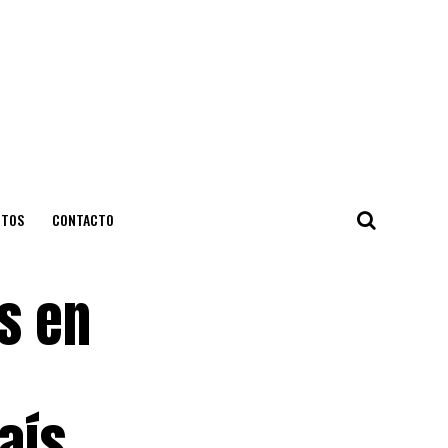
NTOS
CONTACTO
s en
aís