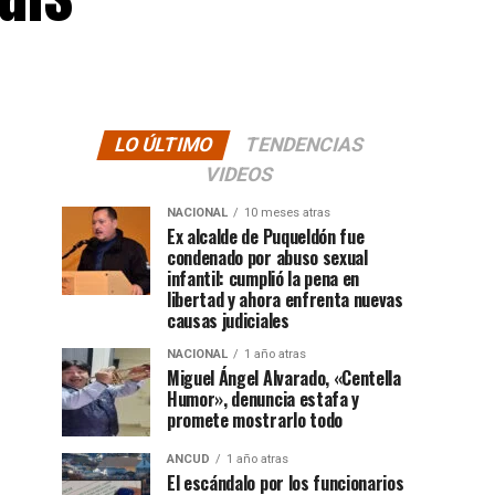
LO ÚLTIMO
TENDENCIAS
VIDEOS
NACIONAL
10 meses atras
Ex alcalde de Puqueldón fue
condenado por abuso sexual
infantil: cumplió la pena en
libertad y ahora enfrenta nuevas
causas judiciales
NACIONAL
1 año atras
Miguel Ángel Alvarado, «Centella
Humor», denuncia estafa y
promete mostrarlo todo
ANCUD
1 año atras
El escándalo por los funcionarios