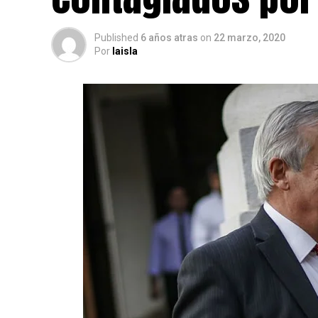
Published
6 años atras
on
22 marzo, 2020
Por
laisla