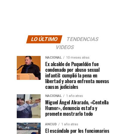
LO ÚLTIMO
TENDENCIAS
VIDEOS
NACIONAL
10 meses atras
Ex alcalde de Puqueldón fue
condenado por abuso sexual
infantil: cumplió la pena en
libertad y ahora enfrenta nuevas
causas judiciales
NACIONAL
1 año atras
Miguel Ángel Alvarado, «Centella
Humor», denuncia estafa y
promete mostrarlo todo
ANCUD
1 año atras
El escándalo por los funcionarios