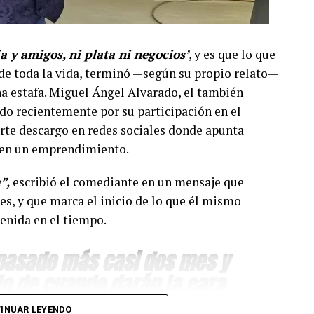
ia y amigos, ni plata ni negocios’
, y es que lo que
e toda la vida, terminó —según su propio relato—
a estafa. Miguel Ángel Alvarado, el también
do recientemente por su participación en el
erte descargo en redes sociales donde apunta
o en un emprendimiento.
”,
escribió el comediante en un mensaje que
es, y que marca el inicio de lo que él mismo
enida en el tiempo.
 pasado más casi dos mes y
o de cuando darán la cara
con tanto sacrificio se
INUAR LEYENDO