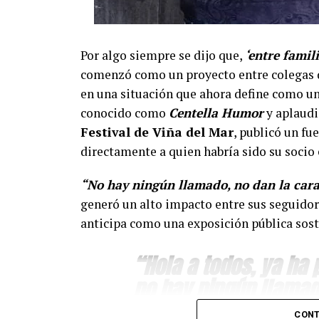
Por algo siempre se dijo que,
‘entre famil
comenzó como un proyecto entre colegas d
en una situación que ahora define como un
conocido como
Centella Humor
y aplaudi
Festival de Viña del Mar
, publicó un fu
directamente a quien habría sido su soci
“No hay ningún llamado, no dan la cara
generó un alto impacto entre sus seguidor
anticipa como una exposición pública sost
“Hola a todos, ya ha
no hay ningún llamad
para pagar lo que yo 
CONT