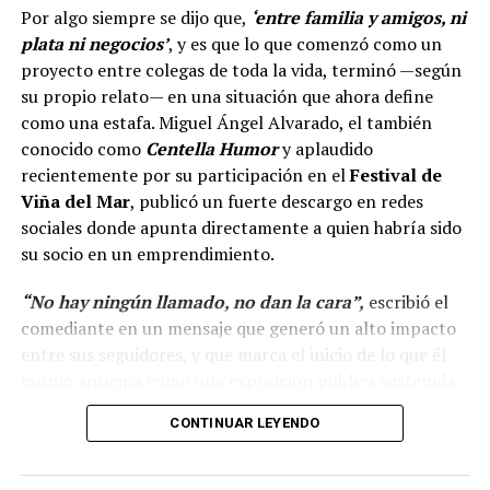
Por algo siempre se dijo que,
‘entre familia y amigos, ni
plata ni negocios’
, y es que lo que comenzó como un
proyecto entre colegas de toda la vida, terminó —según
su propio relato— en una situación que ahora define
como una estafa. Miguel Ángel Alvarado, el también
conocido como
Centella Humor
y aplaudido
recientemente por su participación en el
Festival de
Viña del Mar
, publicó un fuerte descargo en redes
sociales donde apunta directamente a quien habría sido
su socio en un emprendimiento.
“No hay ningún llamado, no dan la cara”,
escribió el
comediante en un mensaje que generó un alto impacto
entre sus seguidores, y que marca el inicio de lo que él
mismo anticipa como una exposición pública sostenida
en el tiempo.
CONTINUAR LEYENDO
“Hola a todos, ya ha