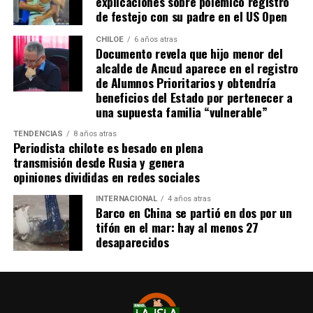
explicaciones sobre polémico registro
de festejo con su padre en el US Open
CHILOE
6 años atras
Documento revela que hijo menor del
alcalde de Ancud aparece en el registro
de Alumnos Prioritarios y obtendría
beneficios del Estado por pertenecer a
una supuesta familia “vulnerable”
TENDENCIAS
8 años atras
Periodista chilote es besado en plena
transmisión desde Rusia y genera
opiniones divididas en redes sociales
INTERNACIONAL
4 años atras
Barco en China se partió en dos por un
tifón en el mar: hay al menos 27
desaparecidos