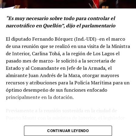
apoyo!!!!”
dominio de bienes inmuebles cuyo avalúo fiscal sea
superior a 225 Unidades Tributarias Mensuales, y que
“Es muy necesario sobre todo para controlar el
hoy en día sus pensiones sean insuficientes para costear
Por el momento, las personas aludidas no han emitido
narcotráfico en Quellón”, dijo el parlamentario
la gran cantidad de gastos que trae consigo la
declaraciones públicas. La historia, según Centella,
mantención de una propiedad, tal como ocurre con los
El diputado Fernando Bórquez (Ind.-UDI) -en el marco
recién comienza y, el mencionado posteo, ha generado
derechos de aseo municipal”.
de una reunión que se realizó en una visita de la Ministra
comentarios de todo tipo, en su gran mayoría, a favor
de Interior, Carlina Tohá, a la región de Los Lagos el
del humorista de Punta Arenas.
“Sumando a lo anterior, los municipios de nuestro país
pasado mes de marzo- le solicitó a la secretaria de
no cuentan con la facultad de declarar de oficio la
Estado y al Comandante en Jefe de la Armada, el
prescripción de deudas de los derechos de aseo
almirante Juan Andrés de la Maza, otorgar mayores
municipal, por lo que, incluso en aquellos casos en que
recursos y atribuciones para la Policía Marítima para un
las autoridades comunales tienen la intención de ayudar
óptimo desempeño de sus funciones enfocado
a los habitantes más vulnerables de su comuna, se
principalmente en la dotación.
encuentran impedidas al no existir ninguna ley ni
reglamento que así las faculte”, subrayó el
Previamente a la reunión sostenida en la ciudad de
representante del Distrito 26.
Puerto Montt con la ministra de Interior, el legislador
ya había realizado un llamado al gobierno para entregar
Por ello, Bórquez aseguró que se hace necesario “tener
CONTINUAR LEYENDO
mayores recursos a la Policía Marítima dependiente de
en consideración la recesión económica que estamos