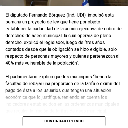
fotos y videos donde
mostraré cómo estaba y
El diputado Fernando Bórquez (Ind.-UDI), impulsó esta
lo dejé este local que se
semana un proyecto de ley que tiene por objeto
establecer la caducidad de la acción ejecutiva de cobro de
hizo en sociedad con el
derechos de aseo municipal, la cual operará de pleno
que era un gran amigo.”
derecho, explicó el legislador, luego de “tres años
contados desde que la obligación se hizo exigible, solo
respecto de personas mayores y quienes pertenezcan al
La publicación también deja ver su decisión de avanzar
40% más vulnerable de la población”.
en todos los frentes posibles:
El parlamentario explicó que los municipios “tienen la
“Llegaré hasta las últimas
facultad de rebajar una proporción de la tarifa o eximir del
consecuencias. El último
pago de ésta a los usuarios que tengan una situación
económica que lo justifique, teniendo en cuenta los
ríe mejor.”
indicadores establecidos en las ordenanzas municipales
“A mí no me callarán con
que regulan la fijación de tarifas de aseo municipal.
comunicados falsos
Además, quedan exentos de manera automática los
CONTINUAR LEYENDO
usuarios cuya vivienda tenga un avalúo fiscal igual o menor