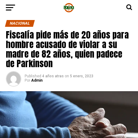
NACIONAL
Fiscalía pide más de 20 años para
hombre acusado de violar a su
madre de 82 años, quien padece
de Parkinson
Published
4 años atras
on
5 enero, 2023
Por
Admin