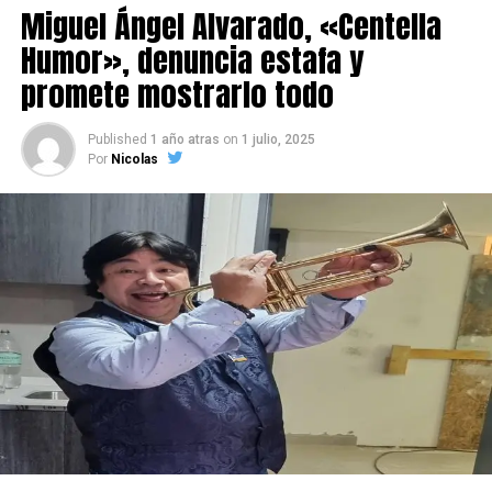
Miguel Ángel Alvarado, «Centella
Humor», denuncia estafa y
promete mostrarlo todo
Published
1 año atras
on
1 julio, 2025
Por
Nicolas