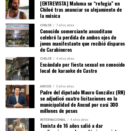
[ENTREVISTA] Maluma se “refugia” en
cuentan con una propuesta que entregarán al Gobierno
Chiloé tras anunciar su alejamiento de
para ser ingresada a la Cámara de Diputados. El objetivo
la música
es fortalecer a nivel nacional la dotación de personal
considerando un incremento de 500 nuevos
CHILOE
7 años atras
Conocido comerciante ancuditano
funcionarios y 125 oficiales para reforzar las policías
celebró la perdida de ambos ojos de
marítimas.
joven manifestante que recibió disparos
de Carabineros
Al respecto, Bórquez valoró que su solicitud haya sido
escuchada, ya que se enmarca en la solicitud realizada y
CHILOE
4 años atras
Escándalo por fiesta sexual en conocido
que busca “resguardar las costas de nuestro país y sobre
local de karaoke de Castro
todo de nuestra región, es muy necesario sobre todo
para controlar el narcotráfico en Quellón y el tráfico de
vehículos robados que están siendo ingresados en
ANCUD
3 años atras
Padre del diputado Mauro González (RN)
nuestra isla, entre otros delitos que se suscitan al no
se adjudicó cuatro licitaciones en la
contar con el personal necesario que resguarde
municipalidad de Ancud por casi 300
nuestras costas”.
millones de pesos
INTERNACIONAL
4 años atras
Tenista de 16 años salió a dar