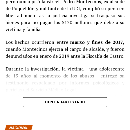
pero nunca pisó la cárcel. Pedro Montecinos, ex alcalde
de Puqueldón y militante de la UDI, cumplió su pena en
libertad mientras la justicia investiga si traspasó sus
bienes para no pagar los $120 millones que debe a su
víctima y familia.
Los hechos ocurrieron entre
marzo y fines de 2017
,
cuando Montecinos ejercía el cargo de alcalde, y fueron
denunciados en enero de 2019 ante la Fiscalía de Castro.
Durante la investigación, la víctima —una adolescente
de 13 años al momento de los abusos— entregó su
testimonio respaldado por informes psicológicos y
pericias del Servicio Médico Legal.
Ante la contundencia de los antecedentes, el imputado
CONTINUAR LEYENDO
aceptó los cargos
en un procedimiento abreviado,
reconociendo su responsabilidad en los hechos.
La condena y el cumplimiento en libertad
NACIONAL