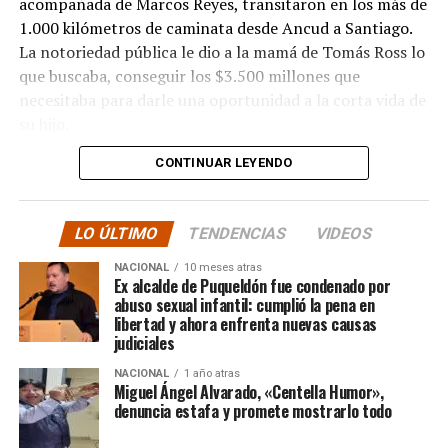
acompañada de Marcos Reyes, transitaron en los más de
1.000 kilómetros de caminata desde Ancud a Santiago.
La notoriedad pública le dio a la mamá de Tomás Ross lo
que buscaba, conseguir los $3.500 millones que
necesitaba para darle una oportunidad a la corta vida de
su hijo.
CONTINUAR LEYENDO
La solidaridad y empatía de los chilenos en cada paso
recorrido fue tanta que el objetivo no solo se alcanzó,
sino que se superó con creces. De hecho, el último
LO ÚLTIMO
TENDENCIAS
VIDEOS
cómputo dado a conocer reveló la suma total de
$3.689.545.200.
NACIONAL
10 meses atras
Ex alcalde de Puqueldón fue condenado por
abuso sexual infantil: cumplió la pena en
Según Camila Gómez, el excedente de casi $200
libertad y ahora enfrenta nuevas causas
millones sería destinado
para los costos médicos
judiciales
asociados al suministro del Elevidys «porque los 3.500
NACIONAL
1 año atras
millones
solo incluye el frasco del fármaco y no los
Miguel Ángel Alvarado, «Centella Humor»,
otros gastos relacionados con los tres meses del
denuncia estafa y promete mostrarlo todo
tratamiento
«, indicó a Meganonoticias.cl