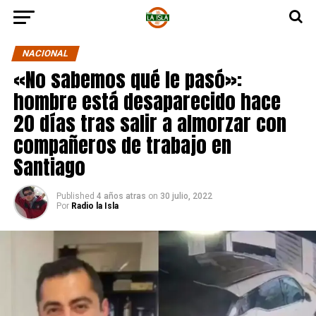
NACIONAL
«No sabemos qué le pasó»:
hombre está desaparecido hace
20 días tras salir a almorzar con
compañeros de trabajo en
Santiago
Published
4 años atras
on
30 julio, 2022
Por
Radio la Isla