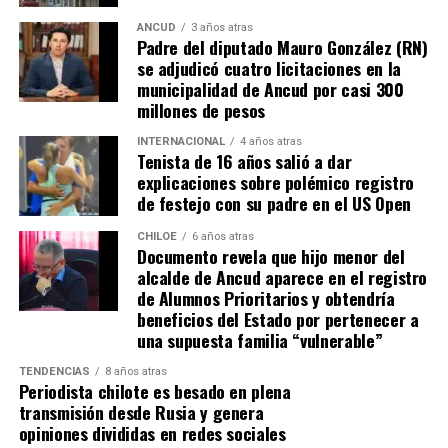
los caminos conducen a… La Moneda y, mientras se
espera ese gesto por parte de la madre del pequeño
ANCUD
3 años atras
Padre del diputado Mauro González (RN)
Tomás, los pasos siguen quemando los pies de Fernando
se adjudicó cuatro licitaciones en la
en pos de que cada kilómetro recorrido, signifique más
municipalidad de Ancud por casi 300
que una llegada a Santiago, un arribo a la cura de su hijo
millones de pesos
Dante.
INTERNACIONAL
4 años atras
Tenista de 16 años salió a dar
Actualmente, Gómez se encuentra en Santiago
explicaciones sobre polémico registro
realizando trámites y participando como invitada en
de festejo con su padre en el US Open
distintos medios de comunicación. Aunque aún no tiene
una fecha exacta para su viaje a Estados Unidos, donde
CHILOE
6 años atras
Documento revela que hijo menor del
se administra el medicamento, indicó que esperan
alcalde de Ancud aparece en el registro
realizarlo «a mediados de junio».
de Alumnos Prioritarios y obtendría
beneficios del Estado por pertenecer a
Cabe destacar que, pese a que se logró reunir el dinero y,
una supuesta familia “vulnerable”
por ende, la meta se cumplió, continúan circulando por
TENDENCIAS
8 años atras
redes sociales, eventos a beneficios de Tomás Ross.
Periodista chilote es besado en plena
transmisión desde Rusia y genera
¿Como ayudar?
opiniones divididas en redes sociales