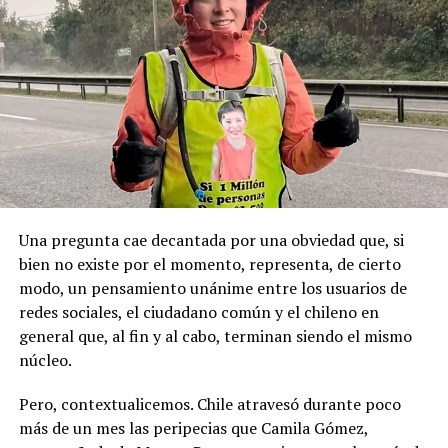
geopolítica que es tan importante”.
Pese a la gravedad a la gravedad de los hechos, no se
Recordemos que el 21 de Septiembre de 1883 se produjo
registraron declaraciones públicas de su partido ni
la Toma de Posesión del Estrecho de Magallanes, donde
sanciones políticas posteriores.
el capitán Juan Guillermos y 23 tripulantes a bordo de la
Goleta de Guerra Ancud de la Armada tomaron posesión
de estas tierras patagónicas donde izaron la bandera
nacional declarando este territorio como parte de Chile.
Una pregunta cae decantada por una obviedad que, si
bien no existe por el momento, representa, de cierto
modo, un pensamiento unánime entre los usuarios de
redes sociales, el ciudadano común y el chileno en
general que, al fin y al cabo, terminan siendo el mismo
núcleo.
Pero, contextualicemos. Chile atravesó durante poco
más de un mes las peripecias que Camila Gómez,