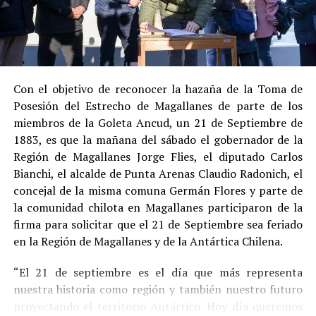
Su
conducta anterior irreprochable
, al no
registrar antecedentes penales previos.
Estas circunstancias jurídicas, sumadas al
procedimiento abreviado, redujeron la posibilidad de un
cumplimiento efectivo en recinto penitenciario.
Con el objetivo de reconocer la hazaña de la Toma de
Posesión del Estrecho de Magallanes de parte de los
Indemnización a la víctima y nueva investigación
miembros de la Goleta Ancud, un 21 de Septiembre de
por ocultamiento de bienes
1883, es que la mañana del sábado el gobernador de la
Región de Magallanes Jorge Flies, el diputado Carlos
En el ámbito civil, el
Juzgado de Letras de Castro
dictó
Bianchi, el alcalde de Punta Arenas Claudio Radonich, el
en
septiembre de 2023
una sentencia que obliga a
concejal de la misma comuna Germán Flores y parte de
Pedro Montecinos a
pagar una indemnización total de
la comunidad chilota en Magallanes participaron de la
$120 millones
por concepto de daño moral:
firma para solicitar que el 21 de Septiembre sea feriado
en la Región de Magallanes y de la Antártica Chilena.
$80 millones
a favor de la víctima.
“El 21 de septiembre es el día que más representa
$40 millones
a favor de su madre.
nuestra historia como región y también nuestro futuro
Sin embargo, la Fiscalía abrió una nueva línea
proyectando el territorio Antártico. Hoy día queremos