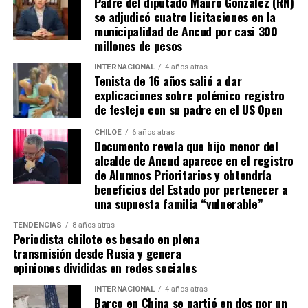
Padre del diputado Mauro González (RN)
cruzado y la pelota pegó en el segundo palo. Era un
se adjudicó cuatro licitaciones en la
anticipo de lo ocurriría en los minutos finales.
municipalidad de Ancud por casi 300
millones de pesos
A los 90+2 minutos, el juez Darío Herrera cobró penal a
favor del elenco ‘millonario’, por una falta contra el
INTERNACIONAL
4 años atras
Tenista de 16 años salió a dar
‘Pibe’ Solari quien se anticipó a su marcador.
El
explicaciones sobre polémico registro
colombiano Miguel Borja transformó la pena
de festejo con su padre en el US Open
máxima en gol
.
CHILOE
6 años atras
Documento revela que hijo menor del
Tras el tanto del delantero ‘cafetalero’, los jugadores
alcalde de Ancud aparece en el registro
visitantes arremetieron contra sus rivales
de Alumnos Prioritarios y obtendría
argumentando que un jugador de River
(Agustín
beneficios del Estado por pertenecer a
Palavecino)
les gritó el festejo en la cara.
una supuesta familia “vulnerable”
Tras los incidentes,
Palavecino fue expulsado en
TENDENCIAS
8 años atras
Periodista chilote es besado en plena
River
. En Boca, en tanto, vieron la roja
Miguel Ángel
transmisión desde Rusia y genera
Merentiel, Ezequiel Fernández y Nicolás Valentini
.
opiniones divididas en redes sociales
Fuente:
Bio Bio
INTERNACIONAL
4 años atras
Barco en China se partió en dos por un