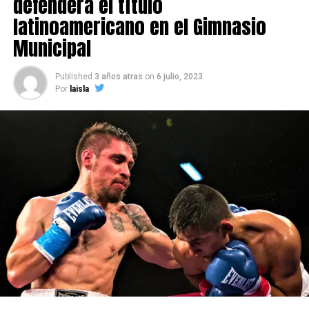
defenderá el título
Pancora Velásquez viajará el próximo 29 de agosto para
latinoamericano en el Gimnasio
participar del evento que se realizará en el Convex
Okayama y que es promovido por Kameda Promotions.
Municipal
Fuente: boxeadores.cl
Published
3 años atras
on
6 julio, 2023
Por
laisla