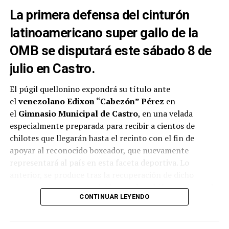
La primera defensa del cinturón
latinoamericano super gallo de la
OMB se disputará este sábado 8 de
julio en Castro.
El púgil quellonino expondrá su título ante
el
venezolano Edixon “Cabezón” Pérez
en
el
Gimnasio Municipal de Castro
, en una velada
especialmente preparada para recibir a cientos de
chilotes que llegarán hasta el recinto con el fin de
apoyar al reconocido boxeador, que nuevamente
representará al país en esta faceta deportiva. Lo
anterior, se produce tras la recuperación de dicho
campeonato por parte del
boxeador chileno
, el pasado
CONTINUAR LEYENDO
mes de abril ante el
boliviano Ramón Averanga
en una
disputada pelea.