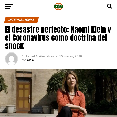
INTERNACIONAL
El desastre perfecto: Naomi Klein y
el Coronavirus como doctrina del
shock
Published
6 años atras
on
15 marzo, 2020
Por
laisla