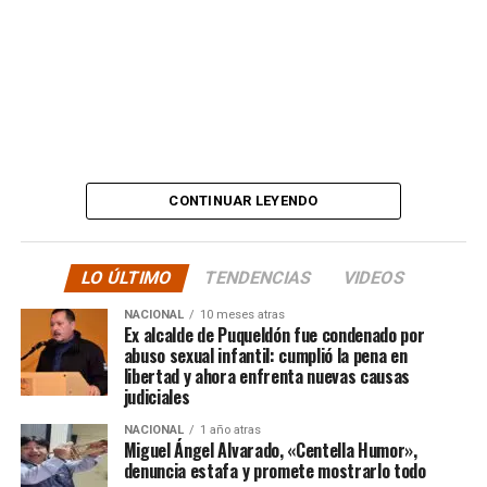
Además, anticipó que llevará su denuncia a los medios,
en otras palabras, HASTA LAS ÚLTIMAS
CONSECUENCIAS:
“
Desde ya comienzo en
tele y donde sea para
CONTINUAR LEYENDO
hacer justicia.”
LO ÚLTIMO
TENDENCIAS
VIDEOS
El posteo cierra con un mensaje de agradecimiento a
NACIONAL
10 meses atras
quienes lo han acompañado desde que compartió lo
Ex alcalde de Puqueldón fue condenado por
ocurrido:
abuso sexual infantil: cumplió la pena en
libertad y ahora enfrenta nuevas causas
judiciales
“Gracias a todos por el
NACIONAL
1 año atras
apoyo!!!!”
Miguel Ángel Alvarado, «Centella Humor»,
denuncia estafa y promete mostrarlo todo