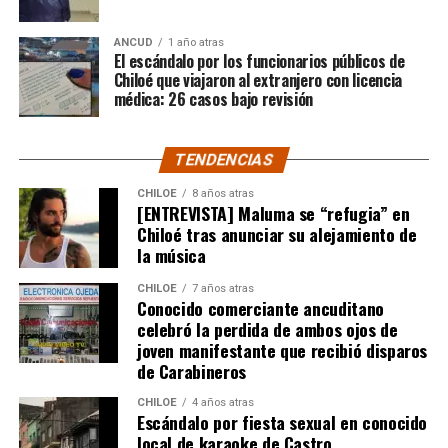
Por el momento, las personas aludidas no han emitido
ANCUD
1 año atras
declaraciones públicas. La historia, según Centella,
El escándalo por los funcionarios públicos de
recién comienza y, el mencionado posteo, ha generado
Chiloé que viajaron al extranjero con licencia
médica: 26 casos bajo revisión
comentarios de todo tipo, en su gran mayoría, a favor
del humorista de Punta Arenas.
TENDENCIAS
CHILOE
8 años atras
[ENTREVISTA] Maluma se “refugia” en
Chiloé tras anunciar su alejamiento de
la música
CHILOE
7 años atras
Conocido comerciante ancuditano
celebró la perdida de ambos ojos de
joven manifestante que recibió disparos
de Carabineros
CHILOE
4 años atras
Escándalo por fiesta sexual en conocido
local de karaoke de Castro