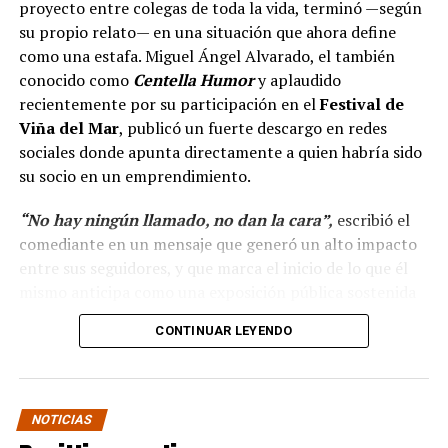
proyecto entre colegas de toda la vida, terminó —según
su propio relato— en una situación que ahora define
como una estafa. Miguel Ángel Alvarado, el también
conocido como
Centella Humor
y aplaudido
recientemente por su participación en el
Festival de
Viña del Mar
, publicó un fuerte descargo en redes
sociales donde apunta directamente a quien habría sido
su socio en un emprendimiento.
“No hay ningún llamado, no dan la cara”,
escribió el
comediante en un mensaje que generó un alto impacto
entre sus seguidores, y que marca el inicio de lo que él
mismo anticipa como una exposición pública sostenida
en el tiempo.
CONTINUAR LEYENDO
“Hola a todos, ya ha
pasado más casi dos mes
NOTICIAS
y no hay ningún llamado