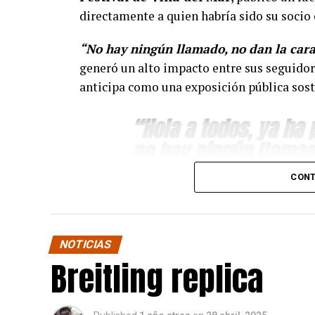
directamente a quien habría sido su soci
“No hay ningún llamado, no dan la cara
generó un alto impacto entre sus seguidor
anticipa como una exposición pública sost
“Hola a todos, ya ha
no hay ningún llamad
para pagar lo que yo 
CONT
hizo.”
Según relató en su publicación, Alvarado h
NOTICIAS
bajo control de terceros. A partir de ahor
Breitling replica
respaldaría su denuncia.