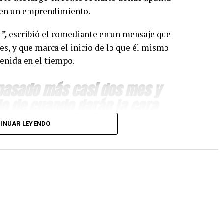
o en un emprendimiento.
”,
escribió el comediante en un mensaje que
es, y que marca el inicio de lo que él mismo
enida en el tiempo.
 pasado más casi dos mes y
o de cuando darán la cara
con tanto sacrificio se
INUAR LEYENDO
abría invertido y trabajado en un local que quedó
a, sostiene, comenzará a difundir material que