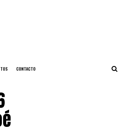
NTOS
CONTACTO
6
oé