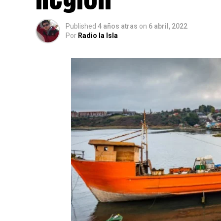
Published
4 años atras
on
6 abril, 2022
Por
Radio la Isla