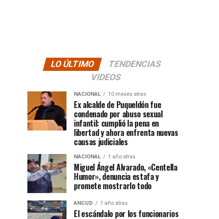
LO ÚLTIMO
TENDENCIAS
VIDEOS
NACIONAL
10 meses atras
Ex alcalde de Puqueldón fue
condenado por abuso sexual
infantil: cumplió la pena en
libertad y ahora enfrenta nuevas
causas judiciales
NACIONAL
1 año atras
Miguel Ángel Alvarado, «Centella
Humor», denuncia estafa y
promete mostrarlo todo
ANCUD
1 año atras
El escándalo por los funcionarios