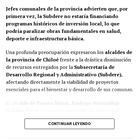
Jefes comunales de la provincia advierten que, por
primera vez, la Subdere no estaría financiando
programas históricos de inversión local, lo que
podría paralizar obras fundamentales en salud,
deporte e infraestructura básica.
Una profunda preocupación expresaron los
alcaldes de
la provincia de Chiloé
frente a la drástica disminución
de recursos entregados por la
Subsecretaría de
Desarrollo Regional y Administrativo (Subdere)
,
afectando directamente la viabilidad de proyectos
esenciales para el bienestar y desarrollo de sus comunas.
El alca
lde de Puerto Montt, Rodrigo Wainraihgt
Galilea
, fue el primero en encender las alarmas al
denunciar públicamente que la Subdere no cuenta con
CONTINUAR LEYENDO
fondos para financiar iniciativas del Programa de
Mejoramiento Urbano (PMU) ni del Programa de