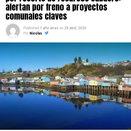
alertan por freno a proyectos
comunales claves
Published
1 año atras
on
29 abril, 2025
Por
Nicolas