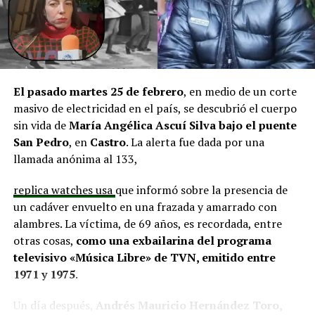
y el cierre perimetral del Club Deportivo Aucar, obras
fundamentales para el desarrollo comunitario.
El alcalde de Quemchi, Javier Ugarte
, expresó una
situación similar, señalando que en su comuna tienen
proyectos elegibles tanto en PMU como en PMB, pero
El pasado martes 25 de febrero
, en medio de un corte
que hasta la fecha no han recibido respuesta clara sobre
masivo de electricidad en el país, se descubrió el cuerpo
si se entregarán los recursos.
“Preocupa esta situación,
sin vida de
María Angélica Ascuí Silva
bajo el puente
estos son proyectos que vienen trabajándose desde
San Pedro
, en
Castro
. La alerta fue dada por una
hace tiempo y que hoy están en riesgo por la falta de
llamada anónima al 133,
financiamiento”,
declaró.
replica watches usa
que informó sobre la presencia de
En la comuna de
Curaco de Vélez, la alcaldesa Javiera
un cadáver envuelto en una frazada y amarrado con
Yáñez
indicó que históricamente la Subdere ha apoyado
alambres. La víctima, de 69 años, es recordada, entre
a los municipios en diversos proyectos y que confía en
otras cosas,
como una exbailarina del programa
que durante el año se asignen nuevos recursos, aunque
televisivo «Música Libre» de TVN, emitido entre
reconoció una disminución evidente en comparación
1971 y 1975
.
con ejercicios anteriores. Señaló que su administración
ha presentado iniciativas por más de 200 millones de
Un día después,
Andrés Mauricio Hernández Toro,