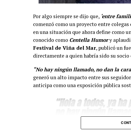
Por algo siempre se dijo que,
‘entre famil
comenzó como un proyecto entre colegas d
en una situación que ahora define como un
conocido como
Centella Humor
y aplaudi
Festival de Viña del Mar
, publicó un fu
directamente a quien habría sido su soci
“No hay ningún llamado, no dan la cara
generó un alto impacto entre sus seguidor
anticipa como una exposición pública sost
“Hola a todos, ya ha
no hay ningún llamad
para pagar lo que yo 
CONT