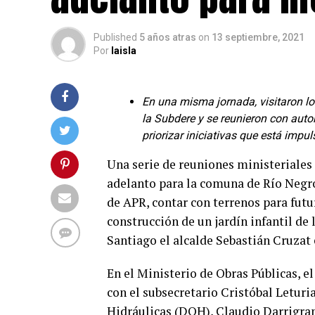
Published
5 años atras
on
13 septiembre, 2021
Por
laisla
En una misma jornada, visitaron lo
la Subdere y se reunieron con auto
priorizar iniciativas que está impu
Una serie de reuniones ministeriales
adelanto para la comuna de Río Negro
de APR, contar con terrenos para fut
construcción de un jardín infantil de 
Santiago el alcalde Sebastián Cruza
En el Ministerio de Obras Públicas, el
con el subsecretario Cristóbal Leturia
Hidráulicas (DOH), Claudio Darrigran