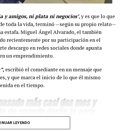
ia y amigos, ni plata ni negocios’
, y es que lo que
e toda la vida, terminó —según su propio relato—
a estafa. Miguel Ángel Alvarado, el también
do recientemente por su participación en el
erte descargo en redes sociales donde apunta
o en un emprendimiento.
”,
escribió el comediante en un mensaje que
es, y que marca el inicio de lo que él mismo
enida en el tiempo.
 pasado más casi dos mes y
o de cuando darán la cara
con tanto sacrificio se
INUAR LEYENDO