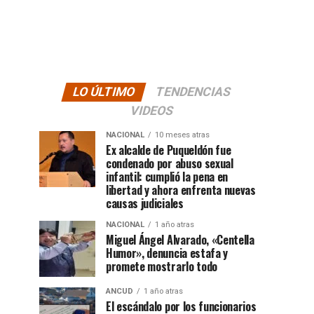
LO ÚLTIMO
TENDENCIAS
VIDEOS
NACIONAL
10 meses atras
Ex alcalde de Puqueldón fue
condenado por abuso sexual
infantil: cumplió la pena en
libertad y ahora enfrenta nuevas
causas judiciales
NACIONAL
1 año atras
Miguel Ángel Alvarado, «Centella
Humor», denuncia estafa y
promete mostrarlo todo
ANCUD
1 año atras
El escándalo por los funcionarios