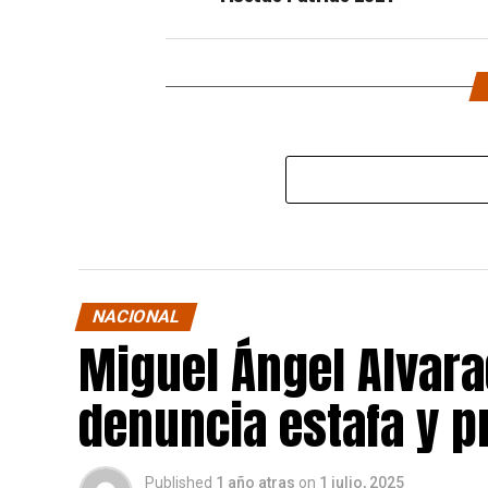
NACIONAL
Miguel Ángel Alvara
denuncia estafa y p
Published
1 año atras
on
1 julio, 2025