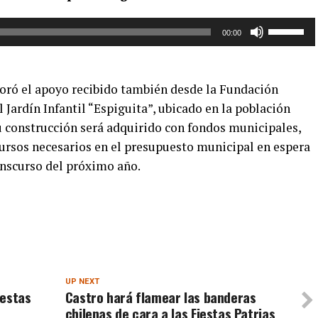
Utiliza
00:00
las
teclas
de
oró el apoyo recibido también desde la Fundación
flecha
l Jardín Infantil “Espiguita”, ubicado en la población
arriba/aba
u construcción será adquirido con fondos municipales,
para
cursos necesarios en el presupuesto municipal en espera
aumentar
o
ranscurso del próximo año.
disminuir
el
volumen.
UP NEXT
 estas
Castro hará flamear las banderas
chilenas de cara a las Fiestas Patrias