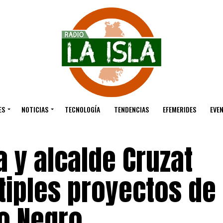
ES
NOTICIAS
TECNOLOGÍA
TENDENCIAS
EFEMERIDES
EVE
 y alcalde Cruzat
tiples proyectos de
ío Negro