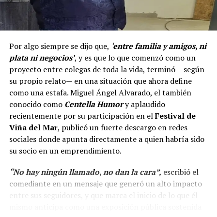
Por algo siempre se dijo que,
‘entre familia y amigos, ni
plata ni negocios’
, y es que lo que comenzó como un
proyecto entre colegas de toda la vida, terminó —según
su propio relato— en una situación que ahora define
como una estafa. Miguel Ángel Alvarado, el también
conocido como
Centella Humor
y aplaudido
recientemente por su participación en el
Festival de
Viña del Mar
, publicó un fuerte descargo en redes
sociales donde apunta directamente a quien habría sido
su socio en un emprendimiento.
“No hay ningún llamado, no dan la cara”,
escribió el
comediante en un mensaje que generó un alto impacto
entre sus seguidores, y que marca el inicio de lo que él
mismo anticipa como una exposición pública sostenida