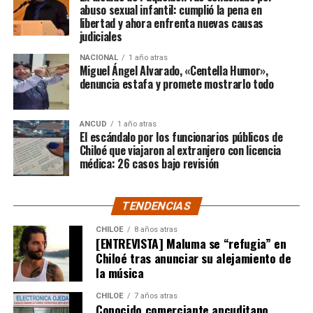
ocurrido:
abuso sexual infantil: cumplió la pena en
libertad y ahora enfrenta nuevas causas
judiciales
“Gracias a todos por el
NACIONAL
1 año atras
apoyo!!!!”
Miguel Ángel Alvarado, «Centella Humor»,
denuncia estafa y promete mostrarlo todo
Por el momento, las personas aludidas no han emitido
ANCUD
1 año atras
declaraciones públicas. La historia, según Centella,
El escándalo por los funcionarios públicos de
recién comienza y, el mencionado posteo, ha generado
Chiloé que viajaron al extranjero con licencia
médica: 26 casos bajo revisión
comentarios de todo tipo, en su gran mayoría, a favor
del humorista de Punta Arenas.
TENDENCIAS
CHILOE
8 años atras
[ENTREVISTA] Maluma se “refugia” en
Chiloé tras anunciar su alejamiento de
la música
CHILOE
7 años atras
Conocido comerciante ancuditano