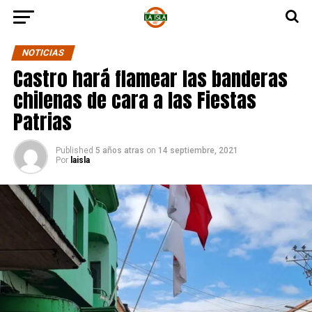
NOTICIAS
Castro hará flamear las banderas
chilenas de cara a las Fiestas
Patrias
Published
5 años atras
on
14 septiembre, 2021
Por
laisla