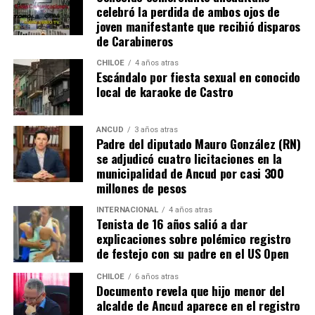
celebró la perdida de ambos ojos de
joven manifestante que recibió disparos
de Carabineros
CHILOE
4 años atras
Escándalo por fiesta sexual en conocido
local de karaoke de Castro
ANCUD
3 años atras
Padre del diputado Mauro González (RN)
se adjudicó cuatro licitaciones en la
municipalidad de Ancud por casi 300
millones de pesos
INTERNACIONAL
4 años atras
Tenista de 16 años salió a dar
explicaciones sobre polémico registro
de festejo con su padre en el US Open
CHILOE
6 años atras
Documento revela que hijo menor del
alcalde de Ancud aparece en el registro