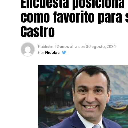
Encuesta posiciona
como favorito para 
Castro
Published
2 años atras
on
30 agosto, 2024
Por
Nicolas