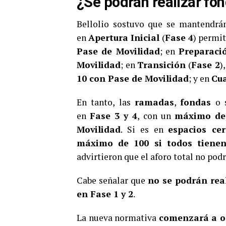
¿Se podrán realizar fon
Bellolio sostuvo que se mantendrán
en
Apertura Inicial
(
Fase 4
) permi
Pase de Movilidad
; en
Preparaci
Movilidad
; en
Transición
(
Fase 2
)
10 con Pase de Movilidad
; y en
Cu
En tanto, las
ramadas
,
fondas
o 
en
Fase 3 y 4
, con un
máximo de 
Movilidad
. Si es en
espacios ce
máximo de 100 si todos tienen
advirtieron que el aforo total no pod
Cabe señalar que
no se podrán rea
en Fase 1 y 2
.
La nueva normativa
comenzará a op