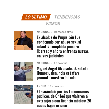
LO ÚLTIMO
TENDENCIAS
VIDEOS
NACIONAL
10 meses atras
Ex alcalde de Puqueldón fue
condenado por abuso sexual
infantil: cumplió la pena en
libertad y ahora enfrenta nuevas
causas judiciales
NACIONAL
1 año atras
Miguel Ángel Alvarado, «Centella
Humor», denuncia estafa y
promete mostrarlo todo
ANCUD
1 año atras
El escándalo por los funcionarios
públicos de Chiloé que viajaron al
extranjero con licencia médica: 26
casos bajo revisión