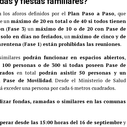
das y fiestas familiares?
 los aforos definidos por el
Plan Paso a Paso
, que
te un
máximo de 20 en total o de 40 si todos tienen
ón
(
Fase 3
) un
máximo de 10 o de 20 con Pase de
,
solo en días no feriados
, un
máximo de cinco y de
arentena
(
Fase 1
)
están prohibidas las reuniones
.
similares
podrán funcionar en espacios abiertos
,
100 personas o de 300 si todas poseen Pase de
rrados
en total
podrán asistir 50 personas y un
 Pase de Movilidad
. Desde el Ministerio de Salud
rá exceder una persona por cada 6 metros cuadrados.
lizar fondas, ramadas o similares en las comunas
erar desde las 15:00 horas del 16 de septiembre
y