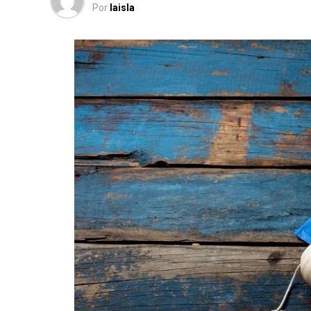
Por
laisla