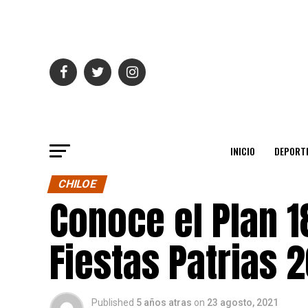
INICIO
DEPORT
CHILOE
Conoce el Plan 1
Fiestas Patrias 
Published
5 años atras
on
23 agosto, 2021