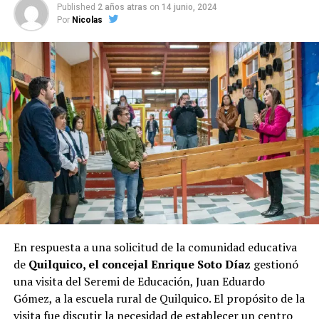
Published
2 años atras
on
14 junio, 2024
candidata a la presidencia, Evelyn Matthei
. Su gestión
Por
Nicolas
al frente del municipio parece haberle asegurado un
respaldo considerable entre los votantes, lo que se
refleja en la encuesta.
Las elecciones de octubre serán decisivas para Castro, y
los próximos días serán cruciales para todos los
candidatos en la recta final hacia las urnas.
En respuesta a una solicitud de la comunidad educativa
de
Quilquico, el concejal Enrique Soto Díaz
gestionó
una visita del Seremi de Educación, Juan Eduardo
Gómez, a la escuela rural de Quilquico. El propósito de la
visita fue discutir la necesidad de establecer un centro