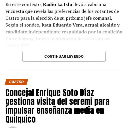
En este contexto,
Radio La Isla
llevó a cabo una
encuesta que revela las preferencias de los votantes de
Castro para la elección de su próximo jefe comunal.
Según el sondeo,
Juan Eduardo Vera, actual alcalde y
candidato independiente respaldado por la coalición
Chile Vamos, lidera la intención de voto con un
sólido 50%.
CONTINUAR LEYENDO
Baltazar Elgueta, candidato del Partido Socialista
(PS) por la coalición Contigo Chile Mejor, sigue en
segundo lugar con un 41% de apoyo, mientras que
Jaime Guerrero, candidato independiente por el
CASTRO
Partido socialcristiano, se sitúa en un distante 9%.
Concejal Enrique Soto Díaz
Estos resultados confirman, de algún modo, pese a que
gestiona visita del seremi para
no sean concluyentes, la fuerte presencia de Vera en la
impulsar enseñanza media en
política local, donde ha ejercido un liderazgo
Quilquico
significativo, respaldando su figura en otras de
potencial mayor envergadura como lo sería la eventual