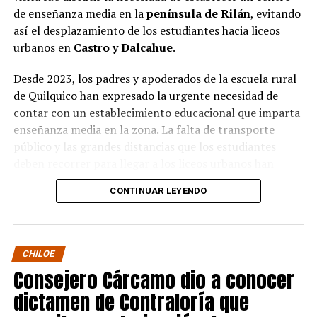
de enseñanza media en la
península de Rilán
, evitando
así el desplazamiento de los estudiantes hacia liceos
urbanos en
Castro y Dalcahue
.
Desde 2023, los padres y apoderados de la escuela rural
de Quilquico han expresado la urgente necesidad de
contar con un establecimiento educacional que imparta
enseñanza media en la zona. La falta de transporte
público y las grandes distancias que los estudiantes
deben recorrer para llegar a los liceos urbanos han
generado preocupaciones sobre el desapego familiar y el
CONTINUAR LEYENDO
aumento de la deserción escolar.
Durante la visita, el Seremi de Educación pudo conocer
de primera mano el proyecto educativo de la escuela, el
CHILOE
cual tiene una fuerte orientación cultural, ambiental e
Consejero Cárcamo dio a conocer
indígena. Los padres y apoderados presentaron sus
dictamen de Contraloría que
argumentos sobre la necesidad de avanzar en la
creación de un centro de enseñanza media en la