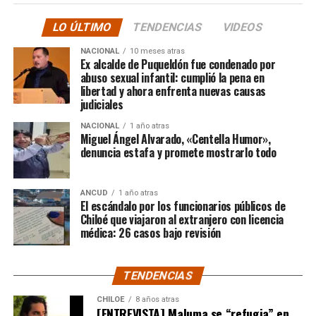
comunidad educativa local.
anterior.
LO ÚLTIMO
TENDENCIAS
VIDEOS
“En su minuto, lamentablemente hubo un dictamen
NACIONAL
10 meses atras
de Contraloría que prohibía los saneamientos de
Ex alcalde de Puqueldón fue condenado por
abuso sexual infantil: cumplió la pena en
sitios, sobre la Ley 2.695, y eso lo consideramos una
libertad y ahora enfrenta nuevas causas
medida injusta por un caso particular que ocurrió en
judiciales
Santiago y que estaba afectando a la gente de
NACIONAL
1 año atras
nuestra provincia. Afortunadamente un nuevo
Miguel Ángel Alvarado, «Centella Humor»,
dictamen de Contraloría General de la República
denuncia estafa y promete mostrarlo todo
deja sin efecto esa resolución y va a permitir
nuevamente que todas las carpetas de saneamiento
ANCUD
1 año atras
de títulos de dominios sobre la propiedad particular,
El escándalo por los funcionarios públicos de
vuelvan a seguir su tramitación y puedan obtener su
Chiloé que viajaron al extranjero con licencia
título de dominio”,
médica: 26 casos bajo revisión
expresó el Consejero Cárcamo.
Recordó que, en un caso puntual, un vecino de la
TENDENCIAS
comuna de Castro, que tenía un expediente que cumplía
con todos los antecedentes técnicos, administrativos y
CHILOE
8 años atras
[ENTREVISTA] Maluma se “refugia” en
jurídicos, solo le faltaba la inscripción en el Conservador