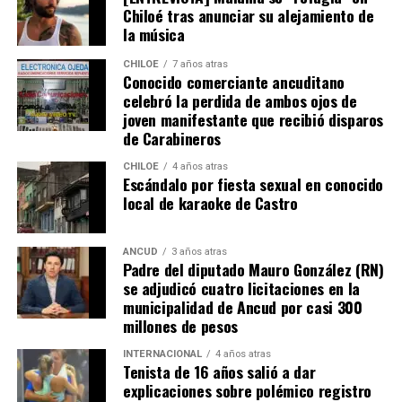
Chiloé tras anunciar su alejamiento de
de Bienes Raíces, pero su tramitación fue rechazada.
la música
El Consejero Francisco Cárcamo insistió que el nuevo
CHILOE
7 años atras
dictamen de Contraloría es una buena noticia para
Conocido comerciante ancuditano
celebró la perdida de ambos ojos de
muchas familias que desde hace un tiempo venían
joven manifestante que recibió disparos
tramitando la regularización de sus sitios, aunque ahora
de Carabineros
también tendrán que responder con algunos requisitos
como por ejemplo tener un periodo de ocupación de la
CHILOE
4 años atras
Escándalo por fiesta sexual en conocido
propiedad por más de 5 años.
local de karaoke de Castro
“Efectivamente al interpretar el dictamen de
Contraloría, si bien es cierto, permite nuevamente
ANCUD
3 años atras
Padre del diputado Mauro González (RN)
sanear sitios, sobre la propiedad particular en el
se adjudicó cuatro licitaciones en la
sector rural específicamente, viene con algunas
municipalidad de Ancud por casi 300
precisiones y van a ser más rigurosos en la
millones de pesos
ocupación material, es decir, la persona que quiera
sanear tiene que tener un inmueble construido
INTERNACIONAL
4 años atras
Tenista de 16 años salió a dar
sobre el sitio, tiene que estar cerrado, tiene que
explicaciones sobre polémico registro
estar conectado idealmente a los servicios básicos,