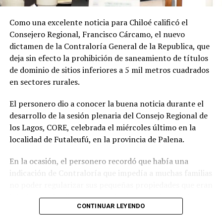
Soto Díaz también destacó su continuo apoyo a la
comunidad:
«En paralelo, he estado acompañando a
Como una excelente noticia para Chiloé calificó el
la comunidad en lo que fue su presentación al
Consejero Regional, Francisco Cárcamo, el nuevo
concejo municipal, donde ya evaluamos aportar a
dictamen de la Contraloría General de la Republica, que
este sueño con la futura compra de un terreno que
deja sin efecto la prohibición de saneamiento de títulos
permita el crecimiento de la escuela y así poder
de dominio de sitios inferiores a 5 mil metros cuadrados
albergar la enseñanza media que todos anhelamos.»
en sectores rurales.
«Es un orgullo aportar al sueño educativo de esta
El personero dio a conocer la buena noticia durante el
comunidad. Desde su equipo profesional han hecho
desarrollo de la sesión plenaria del Consejo Regional de
invaluables aportes a nuestra identidad. Son un
los Lagos, CORE, celebrada el miércoles último en la
grupo fantástico, con grandes liderazgos que hoy son
localidad de Futaleufú, en la provincia de Palena.
pioneros y vanguardistas en la educación rural de
nuestro país,»
concluyó.
En la ocasión, el personero recordó que había una
indicación de Contraloría que impedía a muchas familias
La gestión de Soto y la visita del Seremi de Educación
no poder regularizar sus pequeñas propiedades que eran
representan un paso significativo hacia la mejora y
inferiores a 5 mil metros cuadrados, pero fue el mismo
expansión de la educación en la península de Rilán,
CONTINUAR LEYENDO
organismo contralor que dispuso de otro dictamen la
atendiendo a las necesidades y aspiraciones de la
semana pasada, para dejar sin efecto la indicación