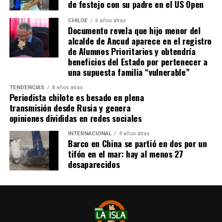
de festejo con su padre en el US Open
idealmente a agua potable, luz eléctrica y tener
dominio de ocupación material por más de 5 años,
CHILOE
6 años atras
Documento revela que hijo menor del
como lo dice la Ley”,
recalcó el consejero de la
alcalde de Ancud aparece en el registro
provincia de Chiloé.
de Alumnos Prioritarios y obtendría
beneficios del Estado por pertenecer a
Cabe recordar que el consejero Francisco Cárcamo había
una supuesta familia “vulnerable”
planteado esta inquietud el pasado 20 de marzo en el
TENDENCIAS
8 años atras
Consejo Regional, logrando el acuerdo de todos los
Periodista chilote es besado en plena
consejeros para oficiar al Ministerio del ramo e invitar a
transmisión desde Rusia y genera
la Seremi de Bienes Nacionales para informar de la
opiniones divididas en redes sociales
situación.
INTERNACIONAL
4 años atras
Barco en China se partió en dos por un
El personero indicó que la aplicación del dictamen de
tifón en el mar: hay al menos 27
Contraloría había generado una tremenda
desaparecidos
contradicción entre ministerios, dado que por un lado el
Ministerio de Bienes Nacionales no entregaba títulos de
dominio y por otra parte el Ministerio de Vivienda
llamaba a postular a subsidios habitaciones rurales,
recalcando que para acceder a este beneficio, se deben