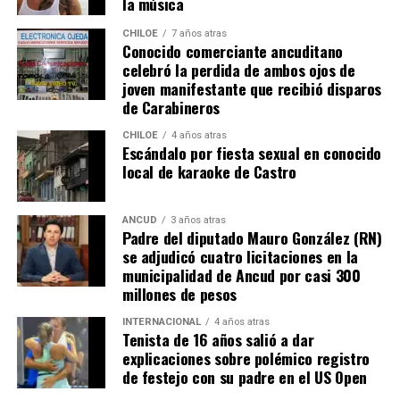
la música
trabajo al portero
Franco Armani
, aunque la gran
figura fue el guardametas visitante,
‘Chiquito’ Romero
,
CHILOE
7 años atras
Conocido comerciante ancuditano
quien tuvo tres intervenciones notables.
celebró la perdida de ambos ojos de
joven manifestante que recibió disparos
River buscaba de todas las maneras abrir el marcador,
de Carabineros
pero algo siempre se lo impedía. A los 12′ del segundo
tiempo, Nicolás De la Cruz sacó un remate tremendo de
CHILOE
4 años atras
Escándalo por fiesta sexual en conocido
media distancia que llevaba destino de gol, pero que
local de karaoke de Castro
‘Chiquito’ con un manotazo salvador, mandó al córner.
Luego,
Pablo Solari
, exjugador de Colo Colo, definió
ANCUD
3 años atras
Padre del diputado Mauro González (RN)
cruzado y la pelota pegó en el segundo palo. Era un
se adjudicó cuatro licitaciones en la
anticipo de lo ocurriría en los minutos finales.
municipalidad de Ancud por casi 300
millones de pesos
A los 90+2 minutos, el juez Darío Herrera cobró penal a
favor del elenco ‘millonario’, por una falta contra el
INTERNACIONAL
4 años atras
Tenista de 16 años salió a dar
‘Pibe’ Solari quien se anticipó a su marcador.
El
explicaciones sobre polémico registro
colombiano Miguel Borja transformó la pena
de festejo con su padre en el US Open
máxima en gol
.