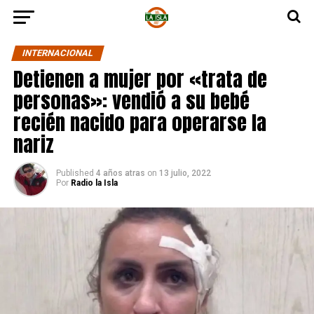
INTERNACIONAL
Detienen a mujer por «trata de
personas»: vendió a su bebé
recién nacido para operarse la
nariz
Published
4 años atras
on
13 julio, 2022
Por
Radio la Isla