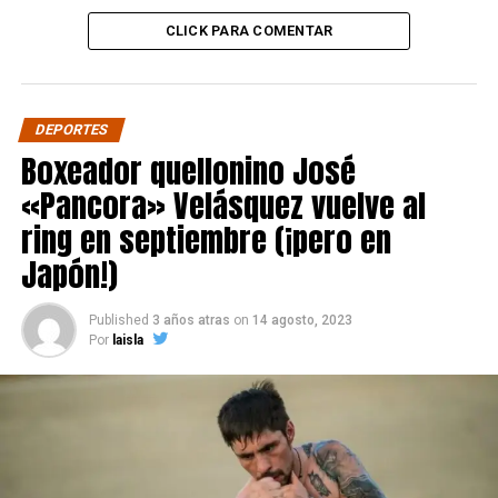
CLICK PARA COMENTAR
DEPORTES
Boxeador quellonino José
«Pancora» Velásquez vuelve al
ring en septiembre (¡pero en
Japón!)
Published
3 años atras
on
14 agosto, 2023
Por
laisla