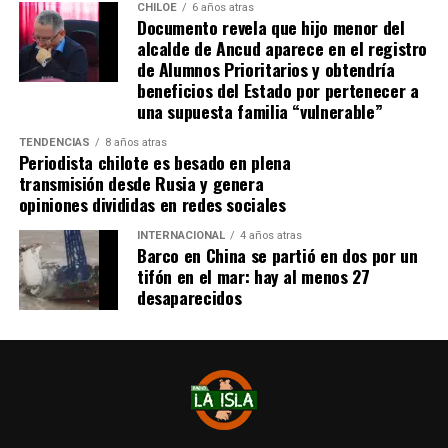
CHILOE
6 años atras
Documento revela que hijo menor del
Tras el tanto del delantero ‘cafetalero’, los jugadores
alcalde de Ancud aparece en el registro
visitantes arremetieron contra sus rivales
de Alumnos Prioritarios y obtendría
argumentando que un jugador de River
(Agustín
beneficios del Estado por pertenecer a
Palavecino)
les gritó el festejo en la cara.
una supuesta familia “vulnerable”
Tras los incidentes,
Palavecino fue expulsado en
TENDENCIAS
8 años atras
Periodista chilote es besado en plena
River
. En Boca, en tanto, vieron la roja
Miguel Ángel
transmisión desde Rusia y genera
Merentiel, Ezequiel Fernández y Nicolás Valentini
.
opiniones divididas en redes sociales
Fuente:
Bio Bio
INTERNACIONAL
4 años atras
Barco en China se partió en dos por un
tifón en el mar: hay al menos 27
desaparecidos