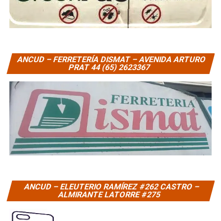
ANCUD – FERRETERÍA DISMAT – AVENIDA ARTURO
PRAT 44 (65) 2623367
ANCUD – ELEUTERIO RAMÍREZ #262 CASTRO –
ALMIRANTE LATORRE #275