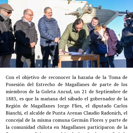
Entre las razones que permitieron esta medida, según la
Justicia, se consideraron dos
atenuantes
:
Su
colaboración sustancial con la investigación
,
al admitir los hechos.
Su
conducta anterior irreprochable
, al no
registrar antecedentes penales previos.
Estas circunstancias jurídicas, sumadas al
procedimiento abreviado, redujeron la posibilidad de un
cumplimiento efectivo en recinto penitenciario.
Con el objetivo de reconocer la hazaña de la Toma de
Posesión del Estrecho de Magallanes de parte de los
Indemnización a la víctima y nueva investigación
miembros de la Goleta Ancud, un 21 de Septiembre de
por ocultamiento de bienes
1883, es que la mañana del sábado el gobernador de la
Región de Magallanes Jorge Flies, el diputado Carlos
En el ámbito civil, el
Juzgado de Letras de Castro
dictó
Bianchi, el alcalde de Punta Arenas Claudio Radonich, el
en
septiembre de 2023
una sentencia que obliga a
concejal de la misma comuna Germán Flores y parte de
Pedro Montecinos a
pagar una indemnización total de
la comunidad chilota en Magallanes participaron de la
$120 millones
por concepto de daño moral: