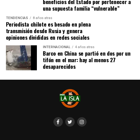
beneficios del Estado por pertenecer a
Cabe destacar que, pese a que se logró reunir el dinero y,
una supuesta familia “vulnerable”
por ende, la meta se cumplió, continúan circulando por
TENDENCIAS
8 años atras
redes sociales, eventos a beneficios de Tomás Ross.
Periodista chilote es besado en plena
transmisión desde Rusia y genera
¿Como ayudar?
opiniones divididas en redes sociales
Instagram, Dante_contra_duchenne
INTERNACIONAL
4 años atras
Fernando Jara (padre)
Barco en China se partió en dos por un
19.968.680-1
tifón en el mar: hay al menos 27
Banco Falabella, cuenta corriente
desaparecidos
11510154944
fernandokine1998@gmail.com