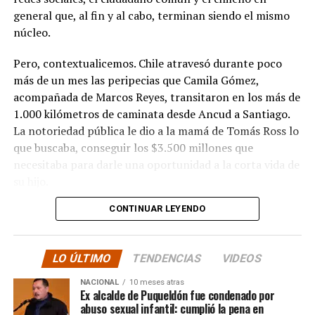
general que, al fin y al cabo, terminan siendo el mismo
núcleo.
Pero, contextualicemos. Chile atravesó durante poco
más de un mes las peripecias que Camila Gómez,
acompañada de Marcos Reyes, transitaron en los más de
1.000 kilómetros de caminata desde Ancud a Santiago.
La notoriedad pública le dio a la mamá de Tomás Ross lo
que buscaba, conseguir los $3.500 millones que
necesitaba para darle una oportunidad a la corta vida de
su hijo.
CONTINUAR LEYENDO
La solidaridad y empatía de los chilenos en cada paso
recorrido fue tanta que el objetivo no solo se alcanzó,
sino que se superó con creces. De hecho, el último
LO ÚLTIMO
TENDENCIAS
VIDEOS
cómputo dado a conocer reveló la suma total de
$3.689.545.200.
NACIONAL
10 meses atras
Ex alcalde de Puqueldón fue condenado por
abuso sexual infantil: cumplió la pena en
Según Camila Gómez, el excedente de casi $200