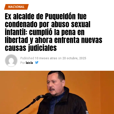
NACIONAL
Ex alcalde de Puqueldón fue
condenado por abuso sexual
infantil: cumplió la pena en
libertad y ahora enfrenta nuevas
causas judiciales
Published
10 meses atras
on
20 octubre, 2025
Por
laisla