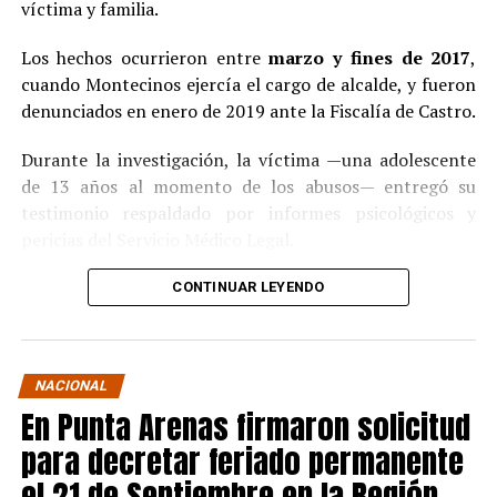
víctima y familia.
Los hechos ocurrieron entre
marzo y fines de 2017
,
cuando Montecinos ejercía el cargo de alcalde, y fueron
denunciados en enero de 2019 ante la Fiscalía de Castro.
Durante la investigación, la víctima —una adolescente
de 13 años al momento de los abusos— entregó su
testimonio respaldado por informes psicológicos y
pericias del Servicio Médico Legal.
Ante la contundencia de los antecedentes, el imputado
CONTINUAR LEYENDO
aceptó los cargos
en un procedimiento abreviado,
reconociendo su responsabilidad en los hechos.
La condena y el cumplimiento en libertad
NACIONAL
En Punta Arenas firmaron solicitud
El
Juzgado de Garantía de Castro
dictó sentencia en
noviembre de 2021
, condenando a Pedro Montecinos a
para decretar feriado permanente
tres años y un día de presidio menor en su grado
el 21 de Septiembre en la Región
máximo
, más las accesorias legales de inhabilitación