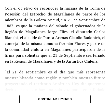
procedimiento abreviado, redujeron la posibilidad de un
cumplimiento efectivo en recinto penitenciario.
Con el objetivo de reconocer la hazaña de la Toma de
Posesión del Estrecho de Magallanes de parte de los
Indemnización a la víctima y nueva investigación
miembros de la Goleta Ancud, un 21 de Septiembre de
por ocultamiento de bienes
1883, es que la mañana del sábado el gobernador de la
Región de Magallanes Jorge Flies, el diputado Carlos
En el ámbito civil, el
Juzgado de Letras de Castro
dictó
Bianchi, el alcalde de Punta Arenas Claudio Radonich, el
en
septiembre de 2023
una sentencia que obliga a
concejal de la misma comuna Germán Flores y parte de
Pedro Montecinos a
pagar una indemnización total de
la comunidad chilota en Magallanes participaron de la
$120 millones
por concepto de daño moral:
firma para solicitar que el 21 de Septiembre sea feriado
en la Región de Magallanes y de la Antártica Chilena.
$80 millones
a favor de la víctima.
“El 21 de septiembre es el día que más representa
$40 millones
a favor de su madre.
nuestra historia como región y también nuestro futuro
Sin embargo, la Fiscalía abrió una nueva línea
proyectando el territorio Antártico. Hoy día queremos
investigativa luego de que se detectaran presuntas
decir que en esto hay una sola voz para tener feriado
maniobras para
eludir el pago de la indemnización
,
este día por los primeros chilotes que llegaron en la
mediante la
transferencia de bienes
antes de la
CONTINUAR LEYENDO
Goleta Ancud y por los que han hecho a Magallanes lo
ejecución del fallo.
que es hoy” destacó Flies.