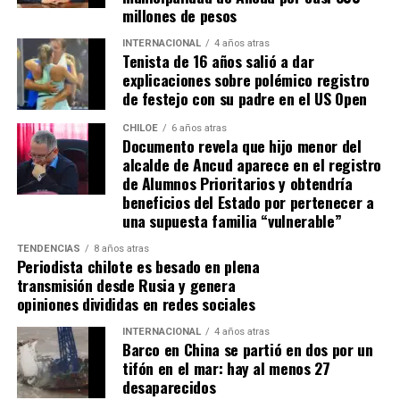
que una llegada a Santiago, un arribo a la cura de su hijo
millones de pesos
Dante.
INTERNACIONAL
4 años atras
Tenista de 16 años salió a dar
Actualmente, Gómez se encuentra en Santiago
explicaciones sobre polémico registro
realizando trámites y participando como invitada en
de festejo con su padre en el US Open
distintos medios de comunicación. Aunque aún no tiene
una fecha exacta para su viaje a Estados Unidos, donde
CHILOE
6 años atras
Documento revela que hijo menor del
se administra el medicamento, indicó que esperan
alcalde de Ancud aparece en el registro
realizarlo «a mediados de junio».
de Alumnos Prioritarios y obtendría
beneficios del Estado por pertenecer a
Cabe destacar que, pese a que se logró reunir el dinero y,
una supuesta familia “vulnerable”
por ende, la meta se cumplió, continúan circulando por
TENDENCIAS
8 años atras
redes sociales, eventos a beneficios de Tomás Ross.
Periodista chilote es besado en plena
transmisión desde Rusia y genera
¿Como ayudar?
opiniones divididas en redes sociales
Instagram, Dante_contra_duchenne
INTERNACIONAL
4 años atras
Fernando Jara (padre)
Barco en China se partió en dos por un
19.968.680-1
tifón en el mar: hay al menos 27
Banco Falabella, cuenta corriente
desaparecidos