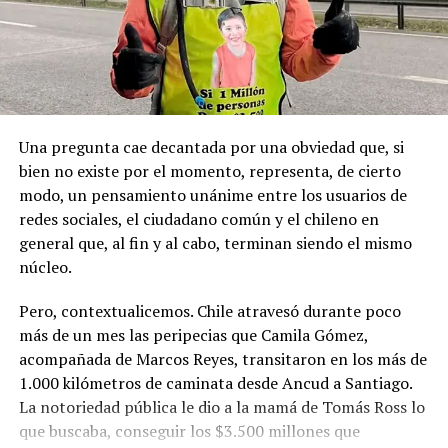
el capitán Juan Guillermos y 23 tripulantes a bordo de la
Goleta de Guerra Ancud de la Armada tomaron posesión
de estas tierras patagónicas donde izaron la bandera
nacional declarando este territorio como parte de Chile.
Una pregunta cae decantada por una obviedad que, si
bien no existe por el momento, representa, de cierto
modo, un pensamiento unánime entre los usuarios de
redes sociales, el ciudadano común y el chileno en
general que, al fin y al cabo, terminan siendo el mismo
núcleo.
Pero, contextualicemos. Chile atravesó durante poco
más de un mes las peripecias que Camila Gómez,
acompañada de Marcos Reyes, transitaron en los más de
1.000 kilómetros de caminata desde Ancud a Santiago.
La notoriedad pública le dio a la mamá de Tomás Ross lo
que buscaba, conseguir los $3.500 millones que