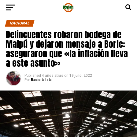
NACIONAL
Delincuentes robaron bodega de
Maipú y dejaron mensaje a Boric:
aseguraron que «la inflación lleva
a este asunto»
Published
4 años atras
on
19 julio, 2022
Por
Radio la Isla