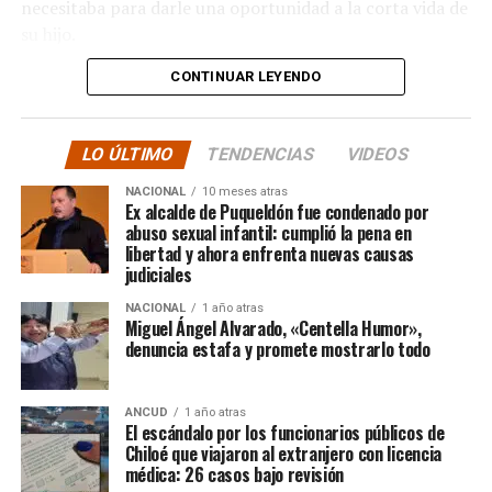
necesitaba para darle una oportunidad a la corta vida de
su hijo.
CONTINUAR LEYENDO
La solidaridad y empatía de los chilenos en cada paso
recorrido fue tanta que el objetivo no solo se alcanzó,
sino que se superó con creces. De hecho, el último
LO ÚLTIMO
TENDENCIAS
VIDEOS
cómputo dado a conocer reveló la suma total de
$3.689.545.200.
NACIONAL
10 meses atras
Ex alcalde de Puqueldón fue condenado por
abuso sexual infantil: cumplió la pena en
Según Camila Gómez, el excedente de casi $200
libertad y ahora enfrenta nuevas causas
millones sería destinado
para los costos médicos
judiciales
asociados al suministro del Elevidys «porque los 3.500
NACIONAL
1 año atras
millones
solo incluye el frasco del fármaco y no los
Miguel Ángel Alvarado, «Centella Humor»,
otros gastos relacionados con los tres meses del
denuncia estafa y promete mostrarlo todo
tratamiento
«, indicó a Meganonoticias.cl
Pero, volviendo al principio, damos curso a una solicitud
ANCUD
1 año atras
El escándalo por los funcionarios públicos de
imposible de especificar con exactitud pero que un
Chiloé que viajaron al extranjero con licencia
simple chequeo de los ánimos de la gente, se puede ver
médica: 26 casos bajo revisión