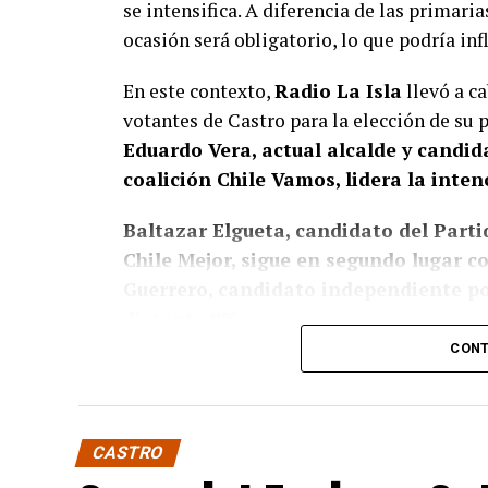
se intensifica. A diferencia de las primaria
ocasión será obligatorio, lo que podría inf
En este contexto,
Radio La Isla
llevó a ca
votantes de Castro para la elección de su
Eduardo Vera, actual alcalde y candi
coalición Chile Vamos, lidera la inten
Baltazar Elgueta, candidato del Partid
Chile Mejor, sigue en segundo lugar 
Guerrero, candidato independiente por
distante 9%.
CONT
Estos resultados confirman, de algún modo
presencia de Vera en la política local, don
respaldando su figura en otras de potenci
CASTRO
candidata a la presidencia, Evelyn Ma
haberle asegurado un respaldo considerable 