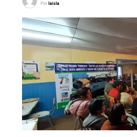
Por
laisla