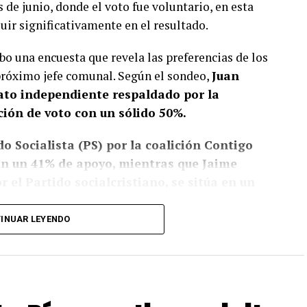
s de junio, donde el voto fue voluntario, en esta
luir significativamente en el resultado.
bo una encuesta que revela las preferencias de los
 próximo jefe comunal. Según el sondeo,
Juan
dato independiente respaldado por la
ción de voto con un sólido 50%.
o Socialista (PS) por la coalición Contigo
con un 41% de apoyo, mientras que Jaime
 el Partido socialcristiano, se sitúa en un
INUAR LEYENDO
, pese a que no sean concluyentes, la fuerte
de ha ejercido un liderazgo significativo,
al mayor envergadura como lo sería la eventual
tthei
. Su gestión al frente del municipio parece
entre los votantes, lo que se refleja en la