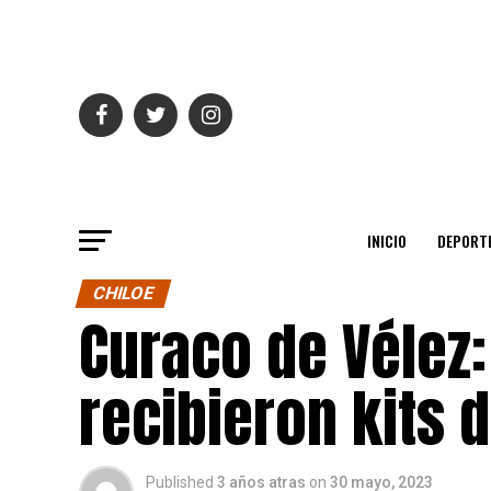
INICIO
DEPORT
CHILOE
Curaco de Vélez:
recibieron kits 
Published
3 años atras
on
30 mayo, 2023