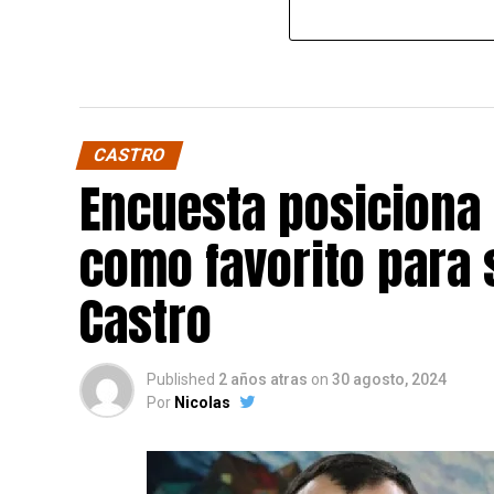
CASTRO
Encuesta posiciona
como favorito para 
Castro
Published
2 años atras
on
30 agosto, 2024
Por
Nicolas