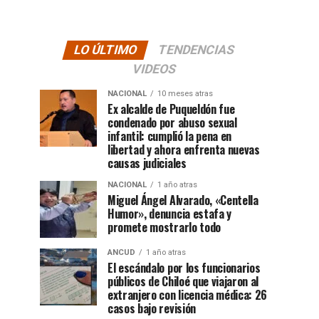
LO ÚLTIMO
TENDENCIAS
VIDEOS
NACIONAL
10 meses atras
Ex alcalde de Puqueldón fue
condenado por abuso sexual
infantil: cumplió la pena en
libertad y ahora enfrenta nuevas
causas judiciales
NACIONAL
1 año atras
Miguel Ángel Alvarado, «Centella
Humor», denuncia estafa y
promete mostrarlo todo
ANCUD
1 año atras
El escándalo por los funcionarios
públicos de Chiloé que viajaron al
extranjero con licencia médica: 26
casos bajo revisión