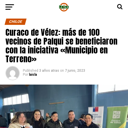
CHILOE
Curaco de Vélez: más de 100
vecinos de Palqui se beneficiaron
con la iniciativa «Municipio en
Terreno»
Published
3 años atras
on
7 junio, 2023
Por
laisla