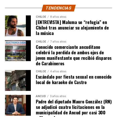
Recordó que, en un caso puntual, un vecino de la
TENDENCIAS
comuna de Castro, que tenía un expediente que cumplía
con todos los antecedentes técnicos, administrativos y
CHILOE
8 años atras
[ENTREVISTA] Maluma se “refugia” en
jurídicos, solo le faltaba la inscripción en el Conservador
Chiloé tras anunciar su alejamiento de
de Bienes Raíces, pero su tramitación fue rechazada.
la música
El Consejero Francisco Cárcamo insistió que el nuevo
CHILOE
7 años atras
dictamen de Contraloría es una buena noticia para
Conocido comerciante ancuditano
celebró la perdida de ambos ojos de
muchas familias que desde hace un tiempo venían
joven manifestante que recibió disparos
tramitando la regularización de sus sitios, aunque ahora
de Carabineros
también tendrán que responder con algunos requisitos
como por ejemplo tener un periodo de ocupación de la
CHILOE
4 años atras
Escándalo por fiesta sexual en conocido
propiedad por más de 5 años.
local de karaoke de Castro
“Efectivamente al interpretar el dictamen de
Contraloría, si bien es cierto, permite nuevamente
ANCUD
3 años atras
Padre del diputado Mauro González (RN)
sanear sitios, sobre la propiedad particular en el
se adjudicó cuatro licitaciones en la
sector rural específicamente, viene con algunas
municipalidad de Ancud por casi 300
precisiones y van a ser más rigurosos en la