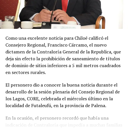
avanzando en una necesidad escolar que es evidente
y hoy he podido concretar el principal enlace con el
Ministerio de Educación.»
Soto Díaz también destacó su continuo apoyo a la
comunidad:
«En paralelo, he estado acompañando a
Como una excelente noticia para Chiloé calificó el
la comunidad en lo que fue su presentación al
Consejero Regional, Francisco Cárcamo, el nuevo
concejo municipal, donde ya evaluamos aportar a
dictamen de la Contraloría General de la Republica, que
este sueño con la futura compra de un terreno que
deja sin efecto la prohibición de saneamiento de títulos
permita el crecimiento de la escuela y así poder
de dominio de sitios inferiores a 5 mil metros cuadrados
albergar la enseñanza media que todos anhelamos.»
en sectores rurales.
«Es un orgullo aportar al sueño educativo de esta
El personero dio a conocer la buena noticia durante el
comunidad. Desde su equipo profesional han hecho
desarrollo de la sesión plenaria del Consejo Regional de
invaluables aportes a nuestra identidad. Son un
los Lagos, CORE, celebrada el miércoles último en la
grupo fantástico, con grandes liderazgos que hoy son
localidad de Futaleufú, en la provincia de Palena.
pioneros y vanguardistas en la educación rural de
nuestro país,»
concluyó.
En la ocasión, el personero recordó que había una
indicación de Contraloría que impedía a muchas familias