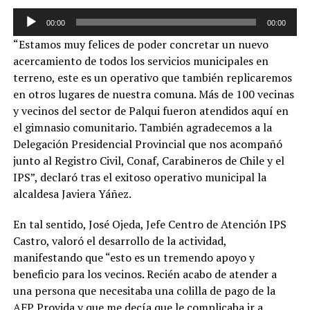
Reproductor
00:00
00:00
de
“Estamos muy felices de poder concretar un nuevo
audio
acercamiento de todos los servicios municipales en
terreno, este es un operativo que también replicaremos
en otros lugares de nuestra comuna. Más de 100 vecinas
y vecinos del sector de Palqui fueron atendidos aquí en
el gimnasio comunitario. También agradecemos a la
Delegación Presidencial Provincial que nos acompañó
junto al Registro Civil, Conaf, Carabineros de Chile y el
IPS”, declaró tras el exitoso operativo municipal la
alcaldesa Javiera Yáñez.
En tal sentido, José Ojeda, Jefe Centro de Atención IPS
Castro, valoró el desarrollo de la actividad,
manifestando que “esto es un tremendo apoyo y
beneficio para los vecinos. Recién acabo de atender a
una persona que necesitaba una colilla de pago de la
AFP Provida y que me decía que le complicaba ir a