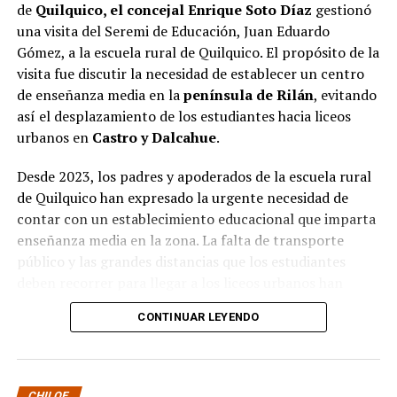
de
Quilquico, el concejal Enrique Soto Díaz
gestionó
una visita del Seremi de Educación, Juan Eduardo
Gómez, a la escuela rural de Quilquico. El propósito de la
visita fue discutir la necesidad de establecer un centro
de enseñanza media en la
península de Rilán
, evitando
así el desplazamiento de los estudiantes hacia liceos
urbanos en
Castro y Dalcahue
.
Desde 2023, los padres y apoderados de la escuela rural
de Quilquico han expresado la urgente necesidad de
contar con un establecimiento educacional que imparta
enseñanza media en la zona. La falta de transporte
público y las grandes distancias que los estudiantes
deben recorrer para llegar a los liceos urbanos han
generado preocupaciones sobre el desapego familiar y el
CONTINUAR LEYENDO
aumento de la deserción escolar.
Durante la visita, el Seremi de Educación pudo conocer
de primera mano el proyecto educativo de la escuela, el
CHILOE