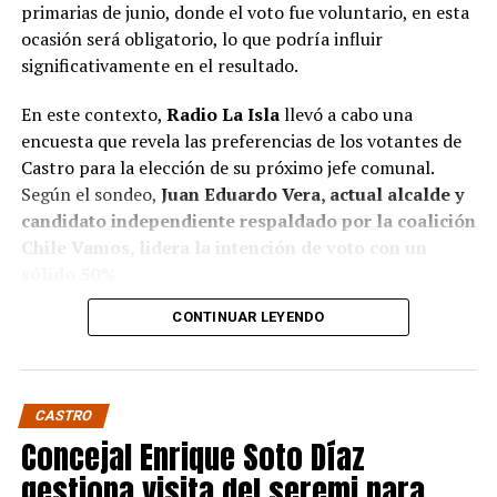
primarias de junio, donde el voto fue voluntario, en esta
ocasión será obligatorio, lo que podría influir
significativamente en el resultado.
En este contexto,
Radio La Isla
llevó a cabo una
encuesta que revela las preferencias de los votantes de
Castro para la elección de su próximo jefe comunal.
Según el sondeo,
Juan Eduardo Vera, actual alcalde y
candidato independiente respaldado por la coalición
Chile Vamos, lidera la intención de voto con un
sólido 50%.
CONTINUAR LEYENDO
Baltazar Elgueta, candidato del Partido Socialista
(PS) por la coalición Contigo Chile Mejor, sigue en
segundo lugar con un 41% de apoyo, mientras que
Jaime Guerrero, candidato independiente por el
CASTRO
Partido socialcristiano, se sitúa en un distante 9%.
Concejal Enrique Soto Díaz
Estos resultados confirman, de algún modo, pese a que
gestiona visita del seremi para