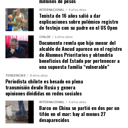
millones de pesos
ocupación material, es decir, la persona que quiera
sanear tiene que tener un inmueble construido
INTERNACIONAL
4 años atras
Tenista de 16 años salió a dar
sobre el sitio, tiene que estar cerrado, tiene que
explicaciones sobre polémico registro
estar conectado idealmente a los servicios básicos,
de festejo con su padre en el US Open
idealmente a agua potable, luz eléctrica y tener
dominio de ocupación material por más de 5 años,
CHILOE
6 años atras
Documento revela que hijo menor del
como lo dice la Ley”,
recalcó el consejero de la
alcalde de Ancud aparece en el registro
provincia de Chiloé.
de Alumnos Prioritarios y obtendría
beneficios del Estado por pertenecer a
Cabe recordar que el consejero Francisco Cárcamo había
una supuesta familia “vulnerable”
planteado esta inquietud el pasado 20 de marzo en el
TENDENCIAS
8 años atras
Consejo Regional, logrando el acuerdo de todos los
Periodista chilote es besado en plena
consejeros para oficiar al Ministerio del ramo e invitar a
transmisión desde Rusia y genera
la Seremi de Bienes Nacionales para informar de la
opiniones divididas en redes sociales
situación.
INTERNACIONAL
4 años atras
Barco en China se partió en dos por un
El personero indicó que la aplicación del dictamen de
tifón en el mar: hay al menos 27
Contraloría había generado una tremenda
desaparecidos
contradicción entre ministerios, dado que por un lado el