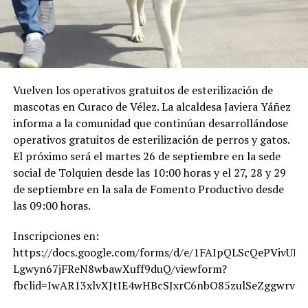
Vuelven los operativos gratuitos de esterilización de
mascotas en Curaco de Vélez. La alcaldesa Javiera Yáñez
informa a la comunidad que continúan desarrollándose
operativos gratuitos de esterilización de perros y gatos.
El próximo será el martes 26 de septiembre en la sede
social de Tolquien desde las 10:00 horas y el 27, 28 y 29
de septiembre en la sala de Fomento Productivo desde
las 09:00 horas.
Inscripciones en:
https://docs.google.com/forms/d/e/1FAIpQLScQePVivUE
Lgwyn67jFReN8wbawXuff9duQ/viewform?
fbclid=IwAR13xlvXJtIE4wHBcSJxrC6nbO85zulSeZggwrv9