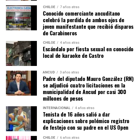
Chaitén y Dalcahue
, ambos financiados en un 60% por
CHILOE
7 años atras
la Subdere, con más de 5.900 millones de pesos y 4.400
Conocido comerciante ancuditano
celebró la perdida de ambos ojos de
millones de pesos, respectivamente.
joven manifestante que recibió disparos
de Carabineros
La minuta afirma que estos avances reflejan una apuesta
por la equidad territorial, y que se continuará apoyando
CHILOE
4 años atras
Escándalo por fiesta sexual en conocido
a las comunas con mayores necesidades, aunque en la
local de karaoke de Castro
práctica, los alcaldes coinciden en que el actual
escenario genera incertidumbre y podría traducirse en
la paralización de iniciativas prioritarias para el
ANCUD
3 años atras
Padre del diputado Mauro González (RN)
desarrollo local.
se adjudicó cuatro licitaciones en la
municipalidad de Ancud por casi 300
“Se
guimos trabajando con esperanza, pero sin
millones de pesos
certezas”
, concluyó el alcalde de Quemchi, reflejando el
sentimiento generalizado entre los ediles de Chiloé ante
INTERNACIONAL
4 años atras
Tenista de 16 años salió a dar
la disminución de recursos provenientes de la Subdere.
explicaciones sobre polémico registro
de festejo con su padre en el US Open
CHILOE
6 años atras