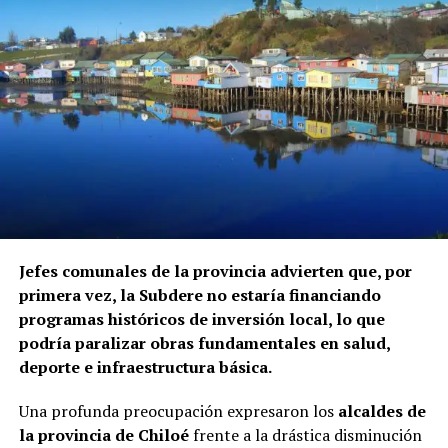
territorio nacional salvo autorización específica.
El informe fue elaborado mediante el cruce de registros
de la Superintendencia de Seguridad Social, Fonasa y el
Servicio Nacional de Migraciones, a requerimiento de la
Contraloría. Hasta el momento, ninguna de las
instituciones mencionadas ha informado si ha iniciado
procedimientos disciplinarios ni ha emitido
declaraciones sobre los casos detectados.
La Contraloría ha anunciado que continuará con las
Jefes comunales de la provincia advierten que, por
fiscalizaciones y solicitará antecedentes a cada
primera vez, la Subdere no estaría financiando
organismo involucrado para determinar las
programas históricos de inversión local, lo que
responsabilidades administrativas correspondientes.
podría paralizar obras fundamentales en salud,
deporte e infraestructura básica.
Una profunda preocupación expresaron los
alcaldes de
la provincia de Chiloé
frente a la drástica disminución