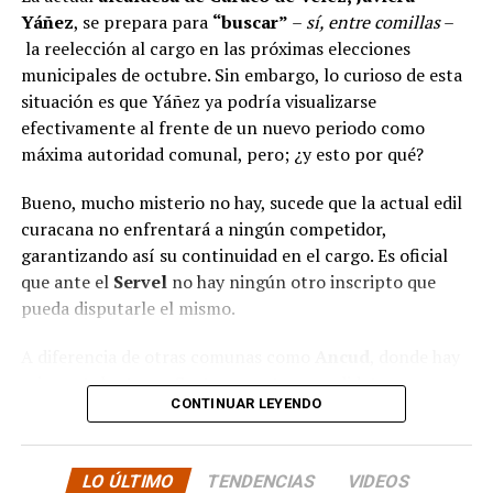
hace tiempo y que hoy están en riesgo por la falta de
Yáñez
, se prepara para
“buscar”
–
sí, entre comillas
–
financiamiento”,
declaró.
la reelección al cargo en las próximas elecciones
municipales de octubre. Sin embargo, lo curioso de esta
En la comuna de
Curaco de Vélez, la alcaldesa Javiera
situación es que Yáñez ya podría visualizarse
Yáñez
indicó que históricamente la Subdere ha apoyado
efectivamente al frente de un nuevo periodo como
a los municipios en diversos proyectos y que confía en
máxima autoridad comunal, pero; ¿y esto por qué?
que durante el año se asignen nuevos recursos, aunque
reconoció una disminución evidente en comparación
Bueno, mucho misterio no hay, sucede que la actual edil
con ejercicios anteriores. Señaló que su administración
curacana no enfrentará a ningún competidor,
ha presentado iniciativas por más de 200 millones de
garantizando así su continuidad en el cargo. Es oficial
pesos en distintas líneas de financiamiento, y que, pese
que ante el
Servel
no hay ningún otro inscripto que
a los esfuerzos, los fondos aún no han llegado,
pueda disputarle el mismo.
generando preocupación en su equipo municipal.
A diferencia de otras comunas como
Ancud
, donde hay
Desde
Puqueldón, el alcalde Alejandro Cárdenas
seis postulantes, o
Castro
, con tres candidatos, en
reconoció que existe lentitud en el tema y que, aunque
CONTINUAR LEYENDO
Curaco de Vélez solo Yáñez ha presentado su
ha habido demoras antes, en esta ocasión aún no se han
candidatura. Esta falta de oposición asegura
recibido recursos, pese a que ya están aprobados.
“Está
prácticamente su reelección, lo que es un hecho inusual
todo muy lento”
, afirmó.
LO ÚLTIMO
TENDENCIAS
VIDEOS
en el ámbito político, posiblemente no solo local.