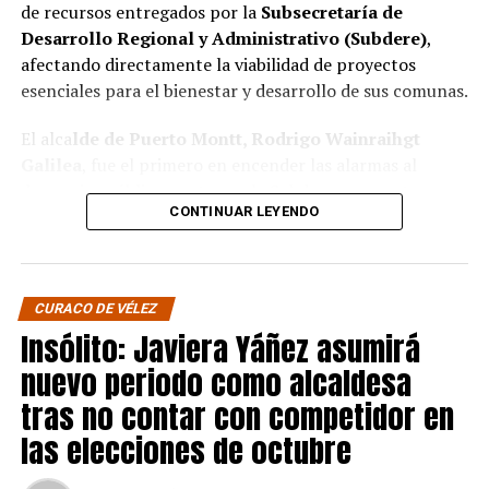
de recursos entregados por la
Subsecretaría de
Desarrollo Regional y Administrativo (Subdere)
,
afectando directamente la viabilidad de proyectos
esenciales para el bienestar y desarrollo de sus comunas.
El alca
lde de Puerto Montt, Rodrigo Wainraihgt
Galilea
, fue el primero en encender las alarmas al
denunciar públicamente que la Subdere no cuenta con
CONTINUAR LEYENDO
fondos para financiar iniciativas del Programa de
Mejoramiento Urbano (PMU) ni del Programa de
Mejoramiento de Barrios (PMB), a pesar de que muchas
ya estaban declaradas elegibles.
“Por primera vez en la
CURACO DE VÉLEZ
historia, la Subdere no tiene recursos para estos
Insólito: Javiera Yáñez asumirá
programas fundamentales”,
afirmó el edil de la capital
nuevo periodo como alcaldesa
regional de Los Lagos.
tras no contar con competidor en
Sus pares de Chiloé respaldaron sus declaraciones,
las elecciones de octubre
manifestando su inquietud por el impacto que esta
situación tendrá en sus comunas.
El alcalde de